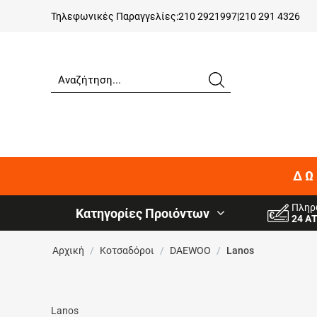
Τηλεφωνικές Παραγγελίες:
210 2921997
|
210 291 4326
ΔΩ
Πληρ
Κατηγορίες Προιόντων
24 Α
Αρχική
/
Κοτσαδόροι
/
DAEWOO
/
Lanos
Lanos