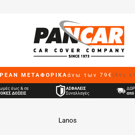
ΡΕΑΝ ΜΕΤΑΦΟΡΙΚΑ
άνω των 79€
(δες ε
ΑΣΦΑΛΕΙΣ
ωμές έως & σε
ΔΩΡ
Συναλλαγές
ΤΟΚΕΣ ΔΟΣΕΙΣ
από 
Lanos