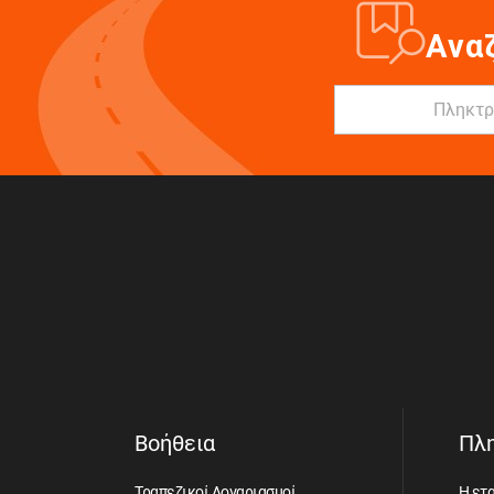
Ανα
Βοήθεια
Πλ
Τραπεζικοί Λογαριασμοί
Η ετα