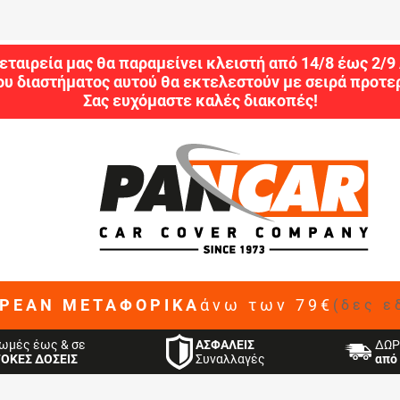
εταιρεία μας θα παραμείνει κλειστή από 14/8 έως 2/
ου διαστήματος αυτού θα εκτελεστούν με σειρά προτερ
Σας ευχόμαστε καλές διακοπές!
ΡΕΑΝ ΜΕΤΑΦΟΡΙΚΑ
άνω των 79€
(δες ε
ΑΣΦΑΛΕΙΣ
ωμές έως & σε
ΔΩΡ
Συναλλαγές
ΤΟΚΕΣ ΔΟΣΕΙΣ
από 