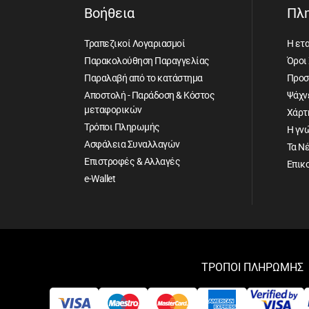
Βοήθεια
Πλ
Τραπεζικοί Λογαριασμοί
Η ετα
Παρακολούθηση Παραγγελίας
Όροι
Παραλαβή από το κατάστημα
Προσ
Αποστολή - Παράδοση & Κόστος
Ψάχνε
μεταφορικών
Χάρτ
Τρόποι Πληρωμής
Η γν
Ασφάλεια Συναλλαγών
Τα Ν
Επιστροφές & Αλλαγές
Επικ
e-Wallet
ΤΡΟΠΟΙ ΠΛΗΡΩΜΗΣ