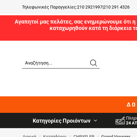
Τηλεφωνικές Παραγγελίες:
210 2921997
|
210 291 4326
Αγαπητοί μας πελάτες, σας ενημερώνουμε ότι η 
καταχωρηθούν κατά τη διάρκεια τ
ΔΩ
Πληρ
Κατηγορίες Προιόντων
24 Α
Αρχική
/
Κοτσαδόροι
/
CHRYSLER
/
Grand Voyager