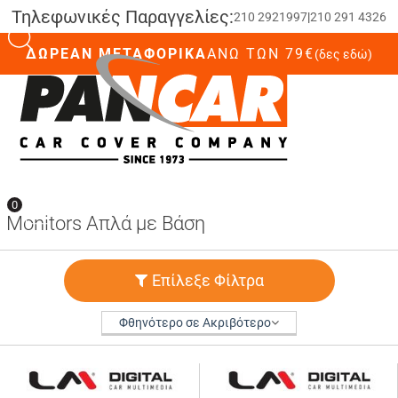
Τηλεφωνικές Παραγγελίες:
210 2921997
|
210 291 4326
ΔΩΡΕΑΝ ΜΕΤΑΦΟΡΙΚΑ
ΆΝΩ ΤΩΝ 79€
(δες εδώ)
0
0
Monitors Απλά με Βάση
Επίλεξε Φίλτρα
Φθηνότερο σε Ακριβότερο