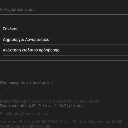
Ο Λογαριασμός μου
Σύνδεση
Δημιουργία Λογαριασμού
Ανάκτηση κωδικού πρόσβασης
Πληροφορίες καταστήματος
Pancarshop.gr
Τηλέφωνο:
210 2921997 / 210 2914326
Πρωτοπαπαδάκη 59, Γαλάτσι, 11147 (χάρτης)
E-mail:sales@pancarshop.gr
Δευτέρα - Τετάρτη:
09:00
-
17:00
,
Τρίτη - Πέμπτη - Παρασκευή:
09:00
-
19:00
Σάββατο:
09:00
-
15:00