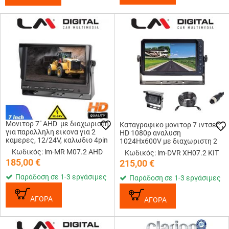
Μονιτορ 7" AHD με διαχωριστη
Καταγραφικο μονιτορ 7 ιντσες ,
για παραλληλη εικονα για 2
HD 1080p αναλυση
καμερες, 12/24V, καλωδιο 4pin
1024Ηx600V με διαχωριστη 2
, αναλυση 1024x600
εικονων φισα 4pin και
Κωδικός: lm-MR M07.2 AHD
Κωδικός: lm-DVR XH07.2 KIT
περιλαμβανει 1 καμερα
185,00
€
215,00
€
Παράδοση σε 1-3 εργάσιμες
Παράδοση σε 1-3 εργάσιμες
ΑΓΟΡΑ
ΑΓΟΡΑ