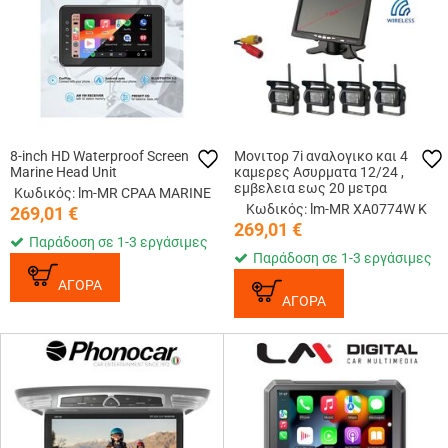
8-inch HD Waterproof Screen
Μονιτορ 7i αναλογικο και 4
Marine Head Unit
καμερες Ασυρματα 12/24 ,
εμβελεια εως 20 μετρα
Κωδικός: lm-MR CPAA MARINE
Κωδικός: lm-MR XA0774W K
269,01
€
269,01
€
Παράδοση σε 1-3 εργάσιμες
Παράδοση σε 1-3 εργάσιμες
ΑΓΟΡΑ
ΑΓΟΡΑ