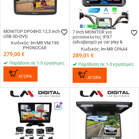
ΜΟΝΙΤΟΡ ΟΡΟΦΗΣ 12,5 inch -
7 inch MONITOR για
USB-SD-DVD
μοτοσυκλετες IPX7
(αδιαβροχο) με car play &
Κωδικός: lm-MR VM 190
android auto σε βάση τζαμιου
PHONOCAR
Κωδικός: lm-MR CPAA4
Χαρακτηριστικά: Οθόνη 7
279,00
€
289,01
€
ιντσών: Οθόνη υψ...
Παράδοση σε 1-3 εργάσιμες
Παράδοση σε 1-3 εργάσιμες
ΑΓΟΡΑ
ΑΓΟΡΑ