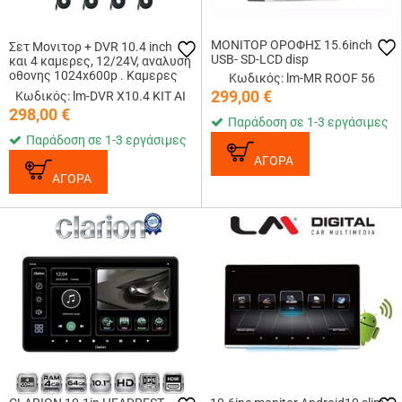
ΜΟΝΙΤΟΡ ΟΡΟΦΗΣ 15.6inch
Σετ Μονιτορ + DVR 10.4 inch
USB- SD-LCD disp
και 4 καμερες, 12/24V, αναλυση
οθονης 1024x600p . Kαμερες
Κωδικός: lm-MR ROOF 56
AHD 1080p , αναλυση
299,00
€
Κωδικός: lm-DVR X10.4 KIT AI
1920x1080p. Δεχεται καρτα SD
298,00
€
εως 256G
Παράδοση σε 1-3 εργάσιμες
Παράδοση σε 1-3 εργάσιμες
ΑΓΟΡΑ
ΑΓΟΡΑ