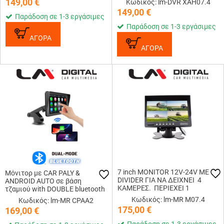
149,00
€
Κωδικός: lm-DVR XAH07.4
εικόνας εως 4 καμερες.
149,00
€
Συνδεση καμερων με 4 p...
Παράδοση σε 1-3 εργάσιμες
Παράδοση σε 1-3 εργάσιμες
ΑΓΟΡΑ
ΑΓΟΡΑ
7 inch MONITOR 12V-24V ΜΕ
Μόνιτορ με CAR PALY &
DIVIDER ΓΙΑ ΝΑ ΔΕΙΧΝΕΙ 4
ANDROID AUTO σε βάση
ΚΑΜΕΡΕΣ. ΠΕΡΙΕΧΕΙ 1
τζαμιού with DOUBLE bluetooth
ΚΑΛΩΔΙΟ ΣΥΝΔΕΣΗΣ
Διάσταση monitor 7inch
Κωδικός: lm-MR M07.4
Κωδικός: lm-MR CPAA2
ΚΑΜΕΡΑΣ.. ΓΙΑ ΕΠΙΠΛΕΟΝ
1024x600 System : Linux OS
175,00
€
169,00
€
ΚΑΜΕΡΕΣ ΧΡΕΙΑΖΟΝΤΑΙ
Wireless & wi...
ΕΠΙΠΛΕΟΝ ΚΑΛΩ...