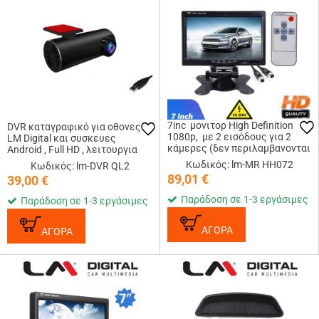
7inc μονιτορ High Definition
DVR καταγραφικό για οθονες
1080p, με 2 εισόδους για 2
LM Digital και συσκευες
κάμερες (δεν περιλαμβανονται
Android , Full HD , λειτουργια
καμερες)
ADAS. DVR
Κωδικός: lm-MR HH072
Κωδικός: lm-DVR QL2
καταγραφικο, σύνδεση με usb
89,01
€
39,00
€
σε anδroid συσκευες ...
Παράδοση σε 1-3 εργάσιμες
Παράδοση σε 1-3 εργάσιμες
ΑΓΟΡΑ
ΑΓΟΡΑ