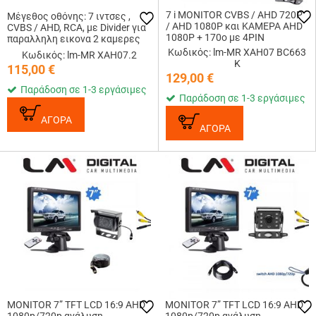
7 i MONITOR CVBS / AHD 720P
Μέγεθος οθόνης: 7 ιντσες ,
/ AHD 1080P και ΚΑΜΕΡΑ AHD
CVBS / AHD, RCA, με Divider για
1080P + 170o με 4PIN
παραλληλη εικονα 2 καμερες
(δεν περιεχονται)
Κωδικός: lm-MR XAH07 BC663
Κωδικός: lm-MR XAH07.2
K
115,00
€
129,00
€
Παράδοση σε 1-3 εργάσιμες
Παράδοση σε 1-3 εργάσιμες
ΑΓΟΡΑ
ΑΓΟΡΑ
MONITOR 7” TFT LCD 16:9 AHD
MONITOR 7” TFT LCD 16:9 AHD