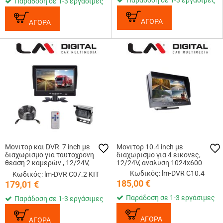
Παράδοση σε 1-3 εργάσιμες
Παράδοση σε 1-3 εργάσιμες
ΑΓΟΡΑ
ΑΓΟΡΑ
Μονιτορ και DVR 7 inch με
Μονιτορ 10.4 inch με
διαχωρισμο για ταυτοχρονη
διαχωρισμο για 4 εικονες,
θεαση 2 καμερών , 12/24V,
12/24V, αναλυση 1024x600
αναλυση 1024x600 .
Κωδικός: lm-DVR C10.4
Κωδικός: lm-DVR C07.2 KIT
Περιλαμβανεται 1 κάμερα
185,00
€
179,01
€
NTSC , AHD 1080p - 25fps ...
Παράδοση σε 1-3 εργάσιμες
Παράδοση σε 1-3 εργάσιμες
ΑΓΟΡΑ
ΑΓΟΡΑ