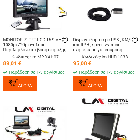
MONITOR 7” TFT LCD 16:9 AHD
Display τζαμιου με USB , KM/h
1080p/720p ανάλυση
και RPH , speed warning,
Περιλαμβάνεται βάση στήριξης
ενημερωση για κουραση
και τηλεχειριστήριο
οδηγου, ενημερ θερμ νερου,
Κωδικός: lm-MR XAH07
Κωδικός: lm-HUD-103B
ρολοι και υψομετρικος
89,01
€
95,00
€
δεικτης, ενημερωση απ...
Παράδοση σε 1-3 εργάσιμες
Παράδοση σε 1-3 εργάσιμες
ΑΓΟΡΑ
ΑΓΟΡΑ