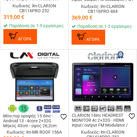
BT / WiFi / USB / SD Card Slot
/ WiFi / USB / SD Card Slot
Κωδικός: lm-CLARION
Κωδικός: lm-CLARION
CB116PRO-232
CB116PRO-464
319,00
€
369,00
€
Παράδοση σε 1-3 εργάσιμες
Παράδοση σε 1-3 εργάσιμες
ΑΓΟΡΑ
ΑΓΟΡΑ
CLARION 14inc HEADREST
Μόνιτορ οροφής 15.6inc -
MONITOR 4c 2+32G - HDMI
Android 13 - 4core 2+32G
input/ output FM Modulator /
Mήκος 43cm - ύψος 26,2cm
BT / WiFi / USB / SD Card Slot
Κωδικός: lm-MR ROOF 156A
Κωδικός: lm-CLARION