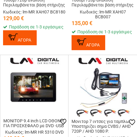
1080p/720p ανάλυση
1080p/720p ανάλυση
Περιλαμβάνεται βάση στήριξης
Περιλαμβάνεται βάση στήριξης
και τηλεχειριστήριο και
και τηλεχειριστήριο και
Κωδικός: lm-MR XAH07 BC8180
Κωδικός: lm-MR XAH07
κάμερα AHD 1080p/25fps
κάμερα AHD 1080p 30fps/CVBS
BCB007
129,00
€
135,00
€
Παράδοση σε 1-3 εργάσιμες
Παράδοση σε 1-3 εργάσιμες
ΑΓΟΡΑ
ΑΓΟΡΑ
ΜΟΝΙΤΟΡ 9.4 inch LCD ΟΘΟΝΗ,
Μονιτορ 7 ιντσες για ταμπλω,
ΓΙΑ ΠΡΟΣΚΕΦΑΛΟ με DVD -USB
Υποστηριζει σημα CVBS / AHD
720P / AHD 1080 P.
Κωδικός: lm-MR HR 5310 DVD
Περιλαμβανει διαχωριστή