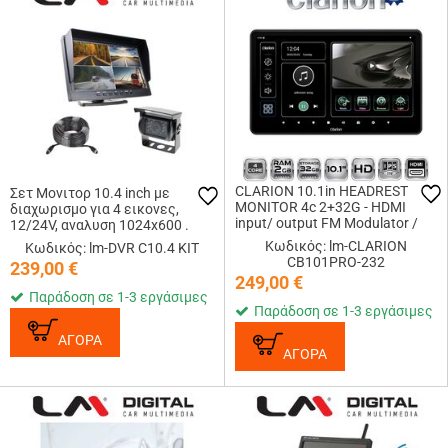
CLARION 10.1in HEADREST
Σετ Μονιτορ 10.4 inch με
MONITOR 4c 2+32G - HDMI
διαχωρισμο για 4 εικονες,
input/ output FM Modulator /
12/24V, αναλυση 1024x600 .
BT / WiFi / USB / SD Card Slot
Περιλαμβανεται 1 κάμερα
Κωδικός: lm-CLARION
Κωδικός: lm-DVR C10.4 KIT
NTSC , AHD 1080p 170o, IP67
CB101PRO-232
239,00
€
249,00
€
Παράδοση σε 1-3 εργάσιμες
Παράδοση σε 1-3 εργάσιμες
ΑΓΟΡΑ
ΑΓΟΡΑ