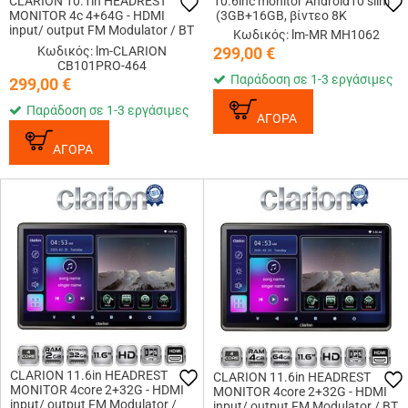
CLARION 10.1in HEADREST
10.6inc monitor Android10 slim
MONITOR 4c 4+64G - HDMI
(3GB+16GB, βίντεο 8K
input/ output FM Modulator / BT
Κωδικός: lm-MR MH1062
/ WiFi / USB / SD Card Slot
Κωδικός: lm-CLARION
299,00
€
CB101PRO-464
Παράδοση σε 1-3 εργάσιμες
299,00
€
Παράδοση σε 1-3 εργάσιμες
ΑΓΟΡΑ
ΑΓΟΡΑ
CLARION 11.6in HEADREST
CLARION 11.6in HEADREST
MONITOR 4core 2+32G - HDMI
MONITOR 4core 2+32G - HDMI
input/ output FM Modulator /
input/ output FM Modulator / BT