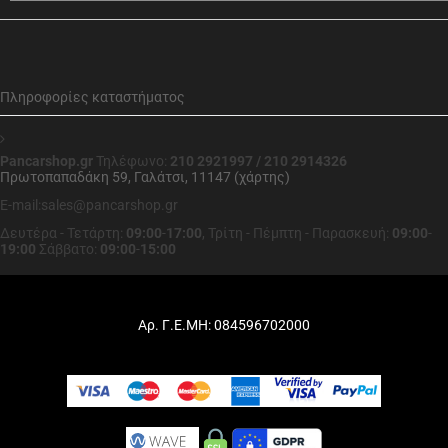
Πληροφορίες καταστήματος
Pancarshop.gr
Τηλέφωνο:
210 2921997 / 210 2914326
Πρωτοπαπαδάκη 59, Γαλάτσι, 11147 (χάρτης)
E-mail:sales@pancarshop.gr
Δευτέρα - Τετάρτη:
09:00
-
17:00
,
Τρίτη - Πέμπτη - Παρασκευή:
09:00
-
19:00
Σάββατο:
09:00
-
15:00
Αρ. Γ.Ε.ΜΗ: 084596702000