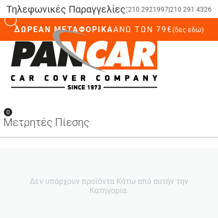
Τηλεφωνικές Παραγγελίες:
210 2921997
|
210 291 4326
ΔΩΡΕΑΝ ΜΕΤΑΦΟΡΙΚΑ
ΆΝΩ ΤΩΝ 79€
(δες εδώ)
0
0
Μετρητές Πίεσης
Δεν υπάρχουν προϊόντα Κάτω από αυτήν την
Κατηγορία.