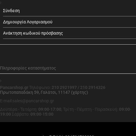
Σύνδεση
Δημιουργία Λογαριασμού
Ανάκτηση κωδικού πρόσβασης
Πληροφορίες καταστήματος
Pancarshop.gr
Τηλέφωνο:
210 2921997 / 210 2914326
Πρωτοπαπαδάκη 59, Γαλάτσι, 11147 (χάρτης)
E-mail:sales@pancarshop.gr
Δευτέρα - Τετάρτη:
09:00
-
17:00
,
Τρίτη - Πέμπτη - Παρασκευή:
09:00
-
19:00
Σάββατο:
09:00
-
15:00