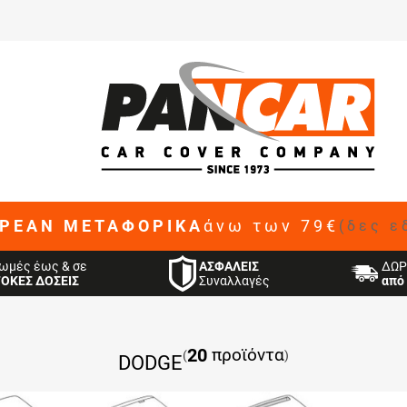
ΡΕΑΝ ΜΕΤΑΦΟΡΙΚΑ
άνω των 79€
(δες ε
ΑΣΦΑΛΕΙΣ
ωμές έως & σε
ΔΩΡ
Συναλλαγές
ΤΟΚΕΣ ΔΟΣΕΙΣ
από 
20
προϊόντα
(
)
DODGE