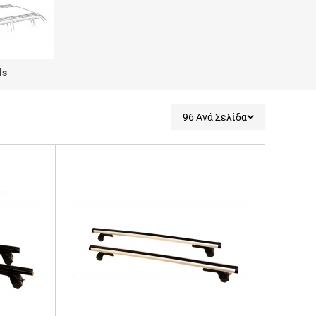
ails
96 Ανά Σελίδα