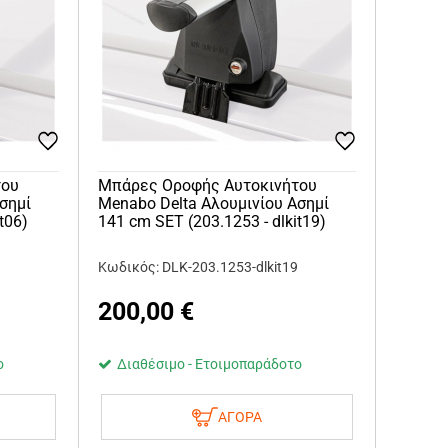
του
Μπάρες Οροφής Αυτοκινήτου
σημί
Menabo Delta Αλουμινίου Ασημί
t06)
141 cm SET (203.1253 - dlkit19)
6
Κωδικός: DLK-203.1253-dlkit19
200,00
€
ο
Διαθέσιμο - Ετοιμοπαράδοτο
ΑΓΟΡΑ