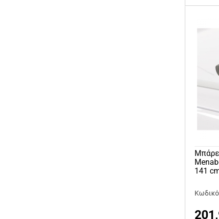
Μπάρε
Menabo
141 cm
Κωδικός
201