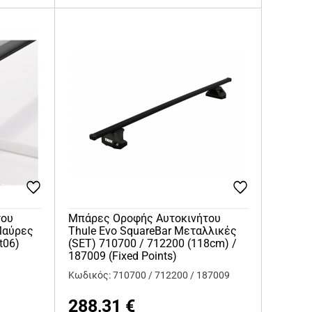
του
Μπάρες Οροφής Αυτοκινήτου
Μαύρες
Thule Evo SquareBar Μεταλλικές
t06)
(SET) 710700 / 712200 (118cm) /
187009 (Fixed Points)
6
Κωδικός: 710700 / 712200 / 187009
288,31
€