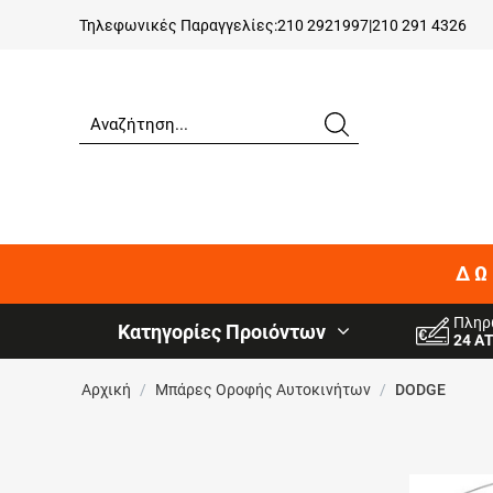
Τηλεφωνικές Παραγγελίες:
210 2921997
|
210 291 4326
ΔΩ
Πληρ
Κατηγορίες Προιόντων
24 Α
Αρχική
/
Μπάρες Οροφής Αυτοκινήτων
/
DODGE