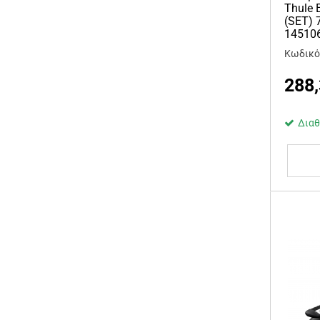
Thule 
(SET) 
14510
Κωδικός
288
Διαθ