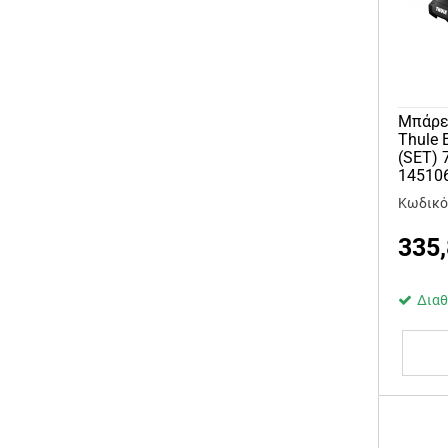
Μπάρε
Thule 
(SET) 
14510
Κωδικός
335
Διαθ