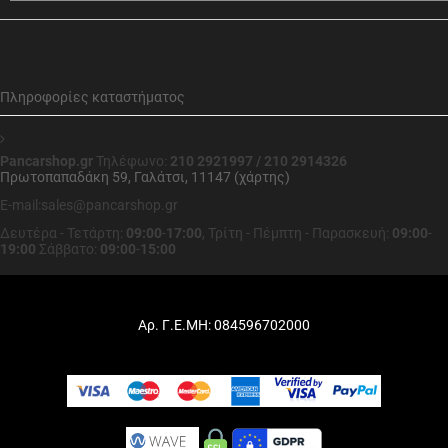
Πληροφορίες καταστήματος
Pancarshop.gr
Τηλέφωνο:
210 2921997 / 210 2914326
Πρωτοπαπαδάκη 59, Γαλάτσι, 11147 (χάρτης)
E-mail:sales@pancarshop.gr
Δευτέρα - Τετάρτη:
09:00
-
17:00
,
Τρίτη - Πέμπτη - Παρασκευή:
09:00
-
19:00
Σάββατο:
09:00
-
15:00
Αρ. Γ.Ε.ΜΗ: 084596702000