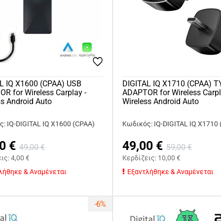
L IQ X1600 (CPAA) USB
DIGITAL IQ X1710 (CPAA) T
R for Wireless Carplay -
ADAPTOR for Wireless Carpl
ss Android Auto
Wireless Android Auto
: IQ-DIGITAL IQ X1600 (CPAA)
Κωδικός: IQ-DIGITAL IQ X1710
0
€
49,00
€
49,00
€
59,00
€
εις:
4,00
€
Κερδίζεις:
10,00
€
λήθηκε & Αναμένεται
Εξαντλήθηκε & Αναμένεται
-6%