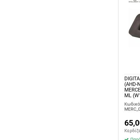
DIGIT
(AHD-
MERCED
ML (W
Κωδικό
MERC_
65,0
Κερδίζ
Παρά