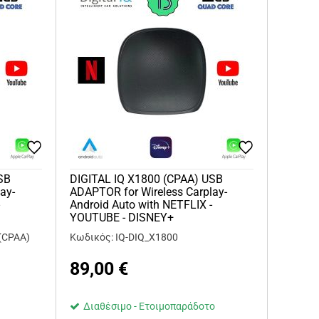
SB
DIGITAL IQ X1800 (CPAA) USB
ay-
ADAPTOR for Wireless Carplay-
-
Android Auto with NETFLIX -
YOUTUBE - DISNEY+
 (CPAA)
Κωδικός: IQ-DIQ_X1800
89,00
€
Διαθέσιμο - Ετοιμοπαράδοτο