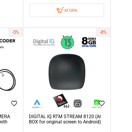
ΑΓΟΡΑ
-5%
-8%
AMERA
DIGITAL IQ RTM STREAM 8120 (AI
with
BOX for original screen to Android)