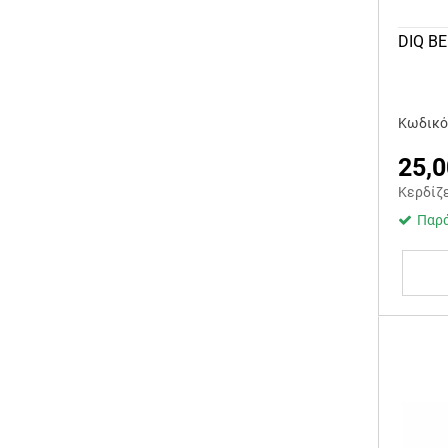
DIQ B
Κωδικός
25,0
Κερδίζ
Παρά