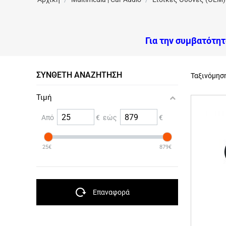
Για την συμβατότη
ΣΎΝΘΕΤΗ ΑΝΑΖΉΤΗΣΗ
Ταξινόμησ
Τιμή
Από
€ εώς
€
25€
879€
Επαναφορά