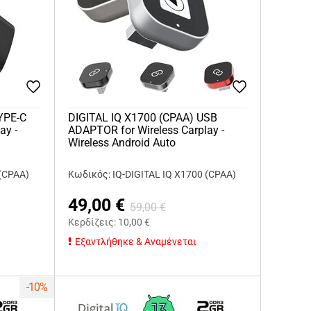
YPE-C
DIGITAL IQ X1700 (CPAA) USB
ay -
ADAPTOR for Wireless Carplay -
Wireless Android Auto
 (CPAA)
Κωδικός: IQ-DIGITAL IQ X1700 (CPAA)
49,00
€
59,00
€
Κερδίζεις:
10,00
€
Εξαντλήθηκε & Αναμένεται
-10%