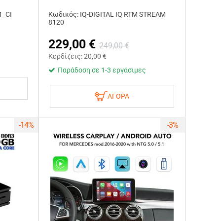
1_CI
Κωδικός: IQ-DIGITAL IQ RTM STREAM
8120
229,00
€
249,00
€
Κερδίζεις:
20,00
€
Παράδοση σε 1-3 εργάσιμες
ΑΓΟΡΑ
-14%
-3%