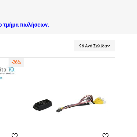
το τμήμα πωλήσεων.
96 Ανά Σελίδα
-26%