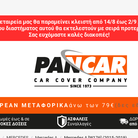
εταιρεία μας θα παραμείνει κλειστή από 14/8 έως 2/
ου διαστήματος αυτού θα εκτελεστούν με σειρά προτερ
Σας ευχόμαστε καλές διακοπές!
ΡΕΑΝ ΜΕΤΑΦΟΡΙΚΑ
άνω των 79€
(δες ε
ΑΣΦΑΛΕΙΣ
ωμές έως & σε
ΔΩΡ
Συναλλαγές
ΤΟΚΕΣ ΔΟΣΕΙΣ
από 
/
MERCEDES
/
Mercedes A
/
Mercedes A [W176] (2015-2019)