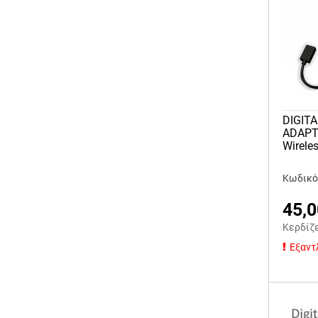
DIGITA
ADAPTO
Wirele
Κωδικός
45,0
Κερδίζ
Εξαντ