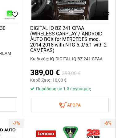
130
DIGITAL IQ BZ 241 CPAA
(WIRELESS CARPLAY / ANDROID
AUTO BOX for MERCEDES mod.
2014-2018 with NTG 5.0/5.1 with 2
CAMERAS)
STREAM
Κωδικός: IQ-DIGITAL IQ BZ 241 CPAA
389,00
€
399,00
€
Κερδίζεις:
10,00
€
Παράδοση σε 1-3 εργάσιμες
ΑΓΟΡΑ
-7%
-6%