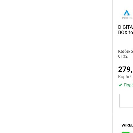
DIGITA
BOX for
Κωδικό
8132
279
Κερδίζ
Παρά