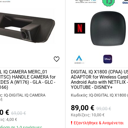
AL IQ CAMERA MERC_01
DIGITAL IQ X1800 (CPAA) U
NTSC) HANDLE CAMERA for
ADAPTOR for Wireless Carpl
ES A (W176) - GLA - GLC -
Android Auto with NETFLIX 
166)
YOUTUBE - DISNEY+
ς: IQ-DIGITAL IQ CAMERA
Κωδικός: IQ-DIGITAL IQ X1800
01
89,00
€
99,00
€
0
€
69,00
€
Κερδίζεις:
10,00
€
εις:
4,00
€
Εξαντλήθηκε & Αναμένεται
δοση σε 1-3 εργάσιμες