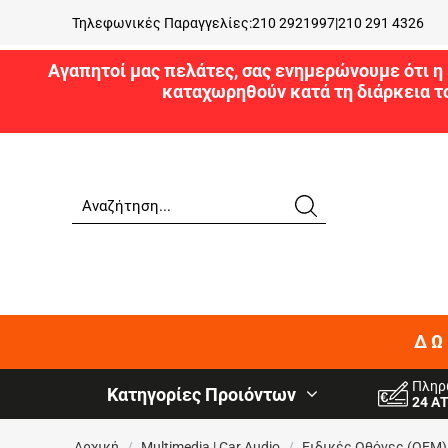
Τηλεφωνικές Παραγγελίες:
210 2921997
|
210 291 4326
Αγαπητοί μας πελάτες, σας ενημερώνουμε ότι η 
καταχωρηθούν κατά τη διάρκεια τ
ΔΩ
Πληρ
Κατηγορίες Προιόντων
24 Α
Αρχική
/
Multimedia | Car Audio
/
Ειδικές Oθόνες (OEM)