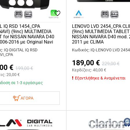
L IQ RSD 1454_CPA
LENOVO LVD 2454_CPA CL
NAVI) (9inc) MULTIMEDIA
(9inc) MULTIMEDIA TABLET 
T for NISSAN NAVARA D40
NISSAN NAVARA D40 mod. 
006-2016 με Original Navi
2011 με CLIMA
: IQ-DIGITAL IQ RSD
Κωδικός: IQ-LENOVO LVD 245
VI_CPA
189,00
€
229,00
€
,00
€
199,00
€
Κερδίζεις:
40,00
€
εις:
20,00
€
Εξαντλήθηκε & Αναμένεται
δοση σε 1-3 εργάσιμες
ΑΓΟΡΑ