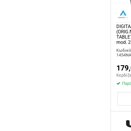
DIGITA
(ORIG.
TABLE
mod. 2
Κωδικός
1454NA
179
Κερδίζ
Παρά