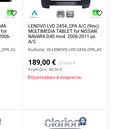
IMA
LENOVO LVD 2454_CPA A/C (9inc)
for
MULTIMEDIA TABLET for NISSAN
2006-
NAVARA D40 mod. 2006-2011 με
A/C
4_CPA_CL
Κωδικός: IQ-LENOVO LVD 2454_CPA_AC
189,00
€
229,00
€
Κερδίζεις:
40,00
€
Εξαντλήθηκε & Αναμένεται