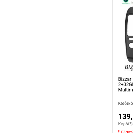
Bizzar
2+32GB
Multim
Κωδικό
139
Κερδίζ
Εξαντ