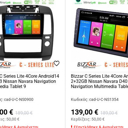
 C Series Lite 4Core Android14
Bizzar C Series Lite 4Core 
 Nissan Navara Navigation
2+32GB Nissan Navara D40
edia Tablet 9
Navigation Multimedia Tabl
ς: cad-U-C-NS0900
Κωδικός: cad-U-C-NS1354
,00
€
139,00
€
189,00
€
189,00
€
εις:
50,00
€
Κερδίζεις:
50,00
€
λήθηκε & Αναμένεται
Εξαντλήθηκε & Αναμένεται