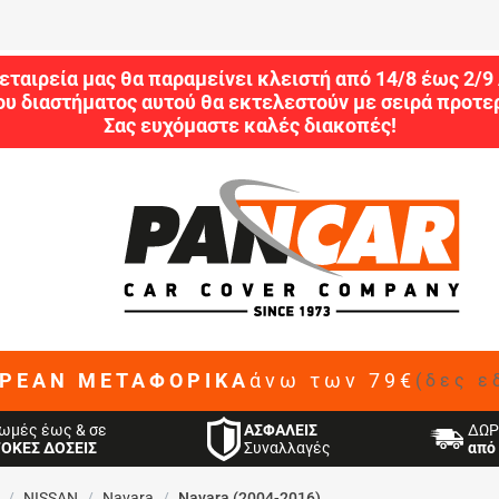
εταιρεία μας θα παραμείνει κλειστή από 14/8 έως 2/
ου διαστήματος αυτού θα εκτελεστούν με σειρά προτερ
Σας ευχόμαστε καλές διακοπές!
ΡΕΑΝ ΜΕΤΑΦΟΡΙΚΑ
άνω των 79€
(δες ε
ΑΣΦΑΛΕΙΣ
ωμές έως & σε
ΔΩΡ
Συναλλαγές
ΤΟΚΕΣ ΔΟΣΕΙΣ
από 
/
NISSAN
/
Navara
/
Navara (2004-2016)