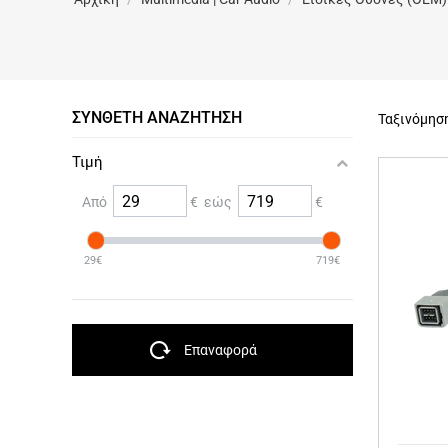
ΣΎΝΘΕΤΗ ΑΝΑΖΉΤΗΣΗ
Ταξινόμησ
Τιμή
Από
€ εώς
€
29€
719€
Επαναφορά