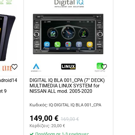
Android14
DIGITAL IQ BLA 001_CPA (7" DECK)
MULTIMEDIA LINUX SYSTEM for
et 9
NISSAN ALL mod. 2005-2020
Κωδικός: IQ-DIGITAL IQ BLA 001_CPA
149,00
€
169,00
€
Κερδίζεις:
20,00
€
Παράδοση σε 1-3 εργάσιμες