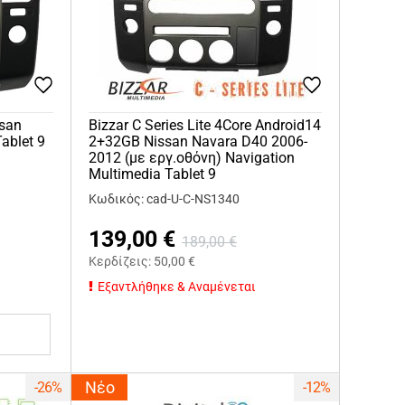
san
Bizzar C Series Lite 4Core Android14
ablet 9
2+32GB Nissan Navara D40 2006-
2012 (με εργ.οθόνη) Navigation
Multimedia Tablet 9
Κωδικός: cad-U-C-NS1340
139,00
€
189,00
€
Κερδίζεις:
50,00
€
Εξαντλήθηκε & Αναμένεται
Νέο
-26%
-12%