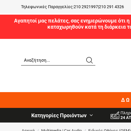
Τηλεφωνικές Παραγγελίες:
210 2921997
|
210 291 4326
Αγαπητοί μας πελάτες, σας ενημερώνουμε ότι η 
καταχωρηθούν κατά τη διάρκεια τ
ΔΩ
Πληρ
Κατηγορίες Προιόντων
24 Α
Αρχική
/
Multimedia | Car Audio
/
Ειδικές Oθόνες (OEM)