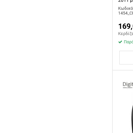
2011 
Κωδικός
1454_C
169
Κερδίζ
Παρά