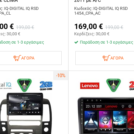
με CLIMA
2011 με A/C
: IQ-DIGITAL IQ RSD
Κωδικός: IQ-DIGITAL IQ RSD
PA_CL
1454_CPA_AC
,00
€
169,00
€
199,00
€
199,00
€
εις:
30,00
€
Κερδίζεις:
30,00
€
δοση σε 1-3 εργάσιμες
Παράδοση σε 1-3 εργάσιμες
ΑΓΟΡΑ
ΑΓΟΡΑ
-10%