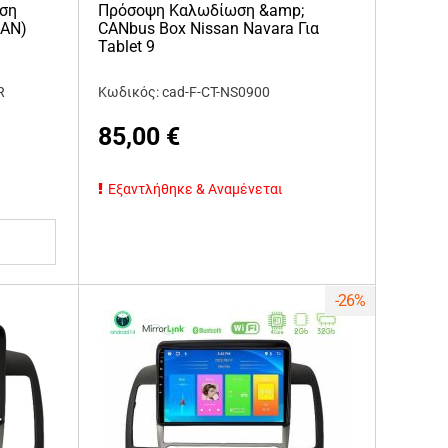
ση
Πρόσοψη Καλωδίωση &amp;
SAN)
CANbus Box Nissan Navara Για
Tablet 9
R
Κωδικός: cad-F-CT-NS0900
85,00
€
Εξαντλήθηκε & Αναμένεται
-26%