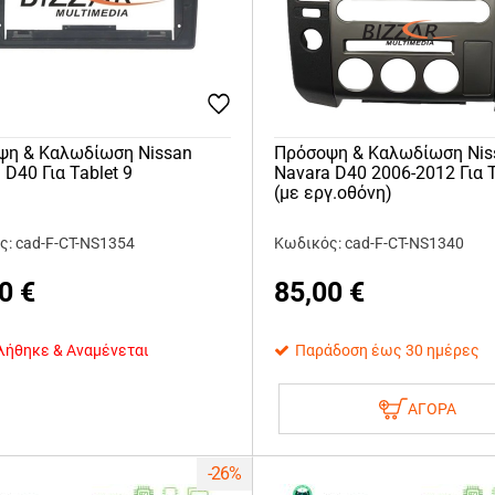
ψη & Καλωδίωση Nissan
Πρόσοψη & Καλωδίωση Nis
 D40 Για Tablet 9
Navara D40 2006-2012 Για T
(με εργ.οθόνη)
ς: cad-F-CT-NS1354
Κωδικός: cad-F-CT-NS1340
0
€
85,00
€
λήθηκε & Αναμένεται
Παράδοση έως 30 ημέρες
ΑΓΟΡΑ
-26%