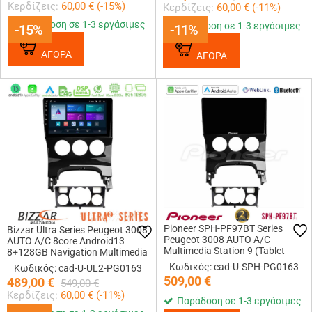
Κερδίζεις:
60,00
€ (
-15
%)
Κερδίζεις:
60,00
€ (
-11
%)
Παράδοση σε 1-3 εργάσιμες
Παράδοση σε 1-3 εργάσιμες
-15%
-15%
-11%
-11%
ΑΓΟΡΑ
ΑΓΟΡΑ
Pioneer SPH-PF97BT Series
Bizzar Ultra Series Peugeot 3008
Peugeot 3008 AUTO A/C
AUTO A/C 8core Android13
Multimedia Station 9 (Tablet
8+128GB Navigation Multimedia
Style) Με Carplay &amp;
Tablet 9
Κωδικός: cad-U-SPH-PG0163
Κωδικός: cad-U-UL2-PG0163
Android Auto
509,00
€
489,00
€
549,00
€
Κερδίζεις:
60,00
€ (
-11
%)
Παράδοση σε 1-3 εργάσιμες