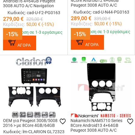
4Core Android12 4+64GB
Android16 4+64GB Peugeot
Peugeot 3008 AUTO A/C
3008 AUTO A/C Navigation
Navigation Multimedia Tablet 9
Multimedia Tablet 9
Κωδικός: cad-U-N44-PG0163
Κωδικός: cad-U-F2-PG0163
Με Carplay &amp; Android Auto
289,00
€
279,00
€
339,00
€
329,00
€
Κερδίζεις:
50,00
€ (
-15
%)
Κερδίζεις:
50,00
€ (
-15
%)
Παράδοση σε 1-3 εργάσιμες
Παράδοση σε 1-3 εργάσιμες
-15%
-15%
-15%
-15%
ΑΓΟΡΑ
ΑΓΟΡΑ
OEM για Peugeot 3008/5008
Nakamichi NAM5710 Series
2016 > με 8Core 4GB/64GB
8Core Android13 4+64GB
Peugeot 3008 AUTO A/C
Κωδικός: lm-CLARION GL72323