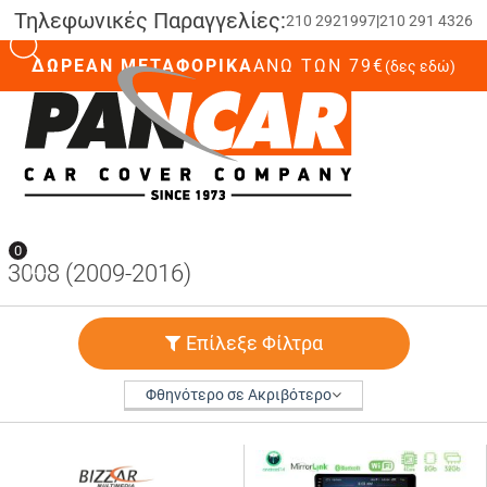
Τηλεφωνικές Παραγγελίες:
210 2921997
|
210 291 4326
ΔΩΡΕΑΝ ΜΕΤΑΦΟΡΙΚΑ
ΆΝΩ ΤΩΝ 79€
(δες εδώ)
0
0
3008 (2009-2016)
Επίλεξε Φίλτρα
Φθηνότερο σε Ακριβότερο