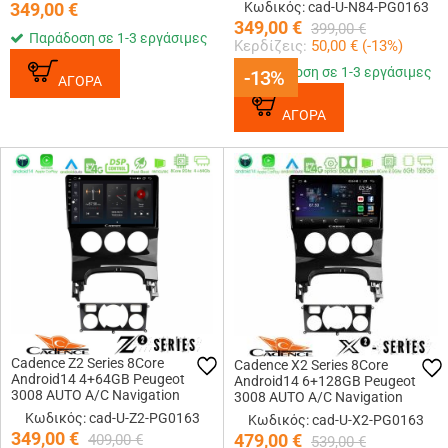
Navigation Multimedia Tablet 9
349,00
€
Κωδικός: cad-U-N84-PG0163
349,00
€
399,00
€
Παράδοση σε 1-3 εργάσιμες
Κερδίζεις:
50,00
€ (
-13
%)
Παράδοση σε 1-3 εργάσιμες
-13%
-13%
ΑΓΟΡΑ
ΑΓΟΡΑ
Cadence Z2 Series 8Core
Cadence X2 Series 8Core
Android14 4+64GB Peugeot
Android14 6+128GB Peugeot
3008 AUTO A/C Navigation
3008 AUTO A/C Navigation
Multimedia Tablet 9 Με Carplay
Multimedia Tablet 9
Κωδικός: cad-U-Z2-PG0163
Κωδικός: cad-U-X2-PG0163
& Android Auto
349,00
€
479,00
€
409,00
€
539,00
€