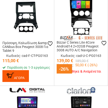
Bizzar C Series Lite 4Core
Πρόσοψη, Καλωδίωση &amp;
Android14 2+32GB Peugeot
CANbus Box Peugeot 3008 Για
3008 AUTO A/C Navigation
Tablet 9
Multimedia Tablet 9
Κωδικός: cad-F-CT-PG0163
Κωδικός: cad-U-C-PG0163
115,00
€
139,00
€
189,00
€
Κερδίζεις:
50,00
€ (
-26
%)
Παράδοση σε 1-3 εργάσιμες
-26%
-26%
Εξαντλήθηκε & Αναμένεται
ΑΓΟΡΑ