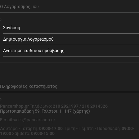
Ο Λογαριασμός μου
Σύνδεση
Δημιουργία Λογαριασμού
Ανάκτηση κωδικού πρόσβασης
Πληροφορίες καταστήματος
Pancarshop.gr
Τηλέφωνο:
210 2921997 / 210 2914326
Πρωτοπαπαδάκη 59, Γαλάτσι, 11147 (χάρτης)
E-mail:sales@pancarshop.gr
Δευτέρα - Τετάρτη:
09:00
-
17:00
,
Τρίτη - Πέμπτη - Παρασκευή:
09:00
-
19:00
Σάββατο:
09:00
-
15:00