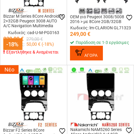
Bizzar M Series 8Core Android16
OEM για Peugeot 3008/5008
2+32GB Peugeot 3008 AUTO
2016 > με 8Core 2GB/32GB
A/C Navigation Multimedia
Κωδικός: lm-CLARION GL71323
Tablet 9
Κωδικός: cad-U-M-PG0163
249,00
€
229,00
€
279,00
€
Παράδοση σε 1-3 εργάσιμες
-18%
-18%
Κερδίζεις:
50,00
€ (
-18
%)
Εξαντλήθηκε & Αναμένεται
ΑΓΟΡΑ
Νέο
Nakamichi NAM5260 Series
Bizzar F2 Series 8Core