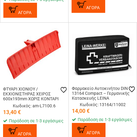
ΑΓΟΡΑ
ΑΓΟΡΑ
Φαρμακείο Αυτοκινήτου DIN
ΦΤΥΑΡΙ ΧΙΟΝΙΟΥ /
13164 Compact – Γερμανικής
ΕΚΧΙΟΝΙΣΤΗΡΑΣ ΧΕΙΡΟΣ
Κατασκευής LEINA
600x193mm ΧΩΡΙΣ ΚΟΝΤΑΡΙ
ΚΟΚΚΙΝΟ ΚΑΤΑΛΛΗΛΟ ΓΙΑ
Κωδικός: 13164/11002
Κωδικός: am-L7100.6
ΚΟΝΤΑΡΙ L7100.7 LAMPA - 1
14,00
€
13,40
€
ΤΕΜ.
Παράδοση σε 1-3 εργάσιμες
Παράδοση σε 1-3 εργάσιμες
ΑΓΟΡΑ
ΑΓΟΡΑ