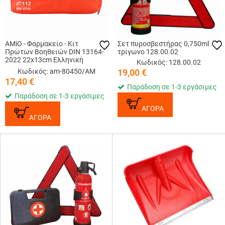
AMiO - Φαρμακείο - Κιτ
Σετ πυροσβεστήρας 0,750ml
Πρώτων Βοηθειών DIN 13164-
τρίγωνο 128.00.02
2022 22x13cm Ελληνική
Κωδικός: 128.00.02
Περιγραφή - 1 Τεμ. (80450/AM)
Κωδικός: am-80450/AM
19,00
€
17,40
€
Παράδοση σε 1-3 εργάσιμες
Παράδοση σε 1-3 εργάσιμες
ΑΓΟΡΑ
ΑΓΟΡΑ