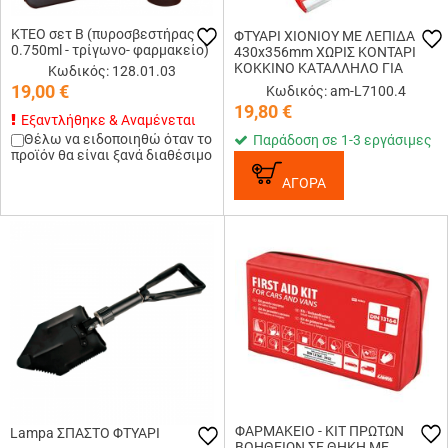
ΚΤΕΟ σετ Β (πυροσβεστήρας
ΦΤΥΑΡΙ ΧΙΟΝΙΟΥ ΜΕ ΛΕΠΙΔΑ
0.750ml - τρίγωνο- φαρμακείο)
430x356mm ΧΩΡΙΣ ΚΟΝΤΑΡΙ
ΚΟΚΚΙΝΟ ΚΑΤΑΛΛΗΛΟ ΓΙΑ
Κωδικός: 128.01.03
ΚΟΝΤΑΡΙ L7100.7 LAMPA - 1
19,00
€
Κωδικός: am-L7100.4
ΤΕΜ.
19,80
€
Εξαντλήθηκε & Αναμένεται
Θέλω να ειδοποιηθώ όταν το
Παράδοση σε 1-3 εργάσιμες
προϊόν θα είναι ξανά διαθέσιμο
ΑΓΟΡΑ
ΦΑΡΜΑΚΕΙΟ - ΚΙΤ ΠΡΩΤΩΝ
Lampa ΣΠΑΣΤΟ ΦΤΥΑΡΙ
ΒΟΗΘΕΙΩΝ ΣΕ ΘΗΚΗ ΜΕ