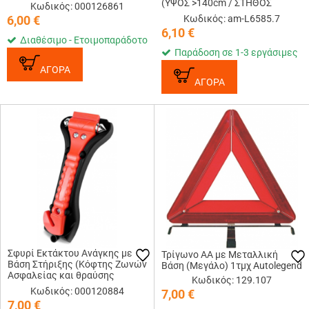
(ΥΨΟΣ >140cm / ΣΤΗΘΟΣ
Κωδικός: 000126861
48>90cm)
6,00
€
Κωδικός: am-L6585.7
6,10
€
Διαθέσιμο - Ετοιμοπαράδοτο
Παράδοση σε 1-3 εργάσιμες
ΑΓΟΡΑ
ΑΓΟΡΑ
Σφυρί Εκτάκτου Ανάγκης με
Τρίγωνο ΑΑ με Μεταλλική
Βάση Στήριξης (Κόφτης Ζωνών
Βάση (Μεγάλο) 1τμχ Autolegend
Ασφαλείας και θραύσης
Κωδικός: 129.107
Τζαμιών)
Κωδικός: 000120884
7,00
€
7,00
€