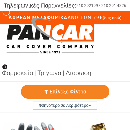
Τηλεφωνικές Παραγγελίες:
210 2921997
|
210 291 4326
ΔΩΡΕΑΝ ΜΕΤΑΦΟΡΙΚΑ
ΆΝΩ ΤΩΝ 79€
(δες εδώ)
0
0
Φαρμακεία | Τρίγωνα | Διάσωση
Επίλεξε Φίλτρα
Φθηνότερο σε Ακριβότερο