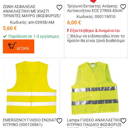
Τρίγωνο Έκτακτης Ανάγκης
ΖΩΝΗ ΑΣΦΑΛΕΙΑΣ
Αυτοκινήτου ECE 27R04 43cm
ΑΝΑΚΛΑΣΤΙΚΗ ΜΕ ΧΙΑΣΤΙ
ΤΙΡΑΝΤΕΣ ΜΑΥΡΟ (ΦΩΣΦΟΡΙΖΕ/
Κωδικός: 000119010
ΠΟΛΥΕΣΤΕΡΙΚΟ) AMIO - 1 ΤΕΜ.
6,00
€
Κωδικός: am-03938/AM
5,60
€
Εξαντλήθηκε & Αναμένεται
Θέλω να ειδοποιηθώ όταν το
Παράδοση σε 1-3 εργάσιμες
προϊόν θα είναι ξανά διαθέσιμο
ΑΓΟΡΑ
EMERGENCY ΓΙΛΕΚΟ EN20471
Lampa ΓΙΛΕΚΟ ΑΝΑΚΛΑΣΤΙΚΟ
ΚΙΤΡΙΝΟ (000126861)
ΚΙΤΡΙΝΟ ΠΑΙΔΙΚΟ ΦΩΣΦΟΡΙΖΕ