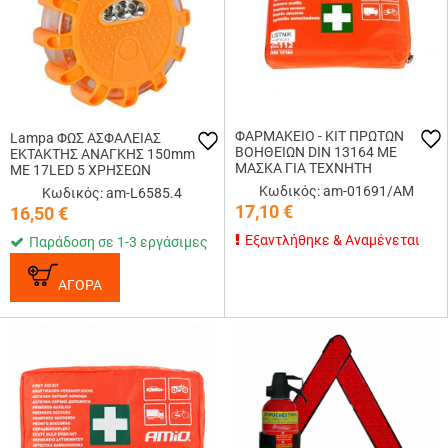
ΦΑΡΜΑΚΕΙΟ - ΚΙΤ ΠΡΩΤΩΝ
Lampa ΦΩΣ ΑΣΦΑΛΕΙΑΣ
ΒΟΗΘΕΙΩΝ DIN 13164 ΜΕ
ΕΚΤΑΚΤΗΣ ΑΝΑΓΚΗΣ 150mm
ΜΑΣΚΑ ΓΙΑ ΤΕΧΝΗΤΗ
ΜΕ 17LED 5 ΧΡΗΣΕΩΝ
ΑΝΑΠΝΟΗ ΚΑΙ ΔΙΑΣΤΑΣΕΙΣ 22 Χ
ΜΑΓΝΗΤΙΚΟ (ΜΠΑΤΑΡΙΕΣ
Κωδικός: am-01691/AM
Κωδικός: am-L6585.4
13 cm AMiO
2xAAA)
17,10
€
16,50
€
Εξαντλήθηκε & Αναμένεται
Παράδοση σε 1-3 εργάσιμες
ΑΓΟΡΑ