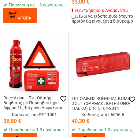
33,00
€
Παράδοση σε 1-3 εργάσιμες
Εξαντλήθηκε & Αναμένεται
Θέλω να ειδοποιηθώ όταν το
ΑΓΟΡΑ
προϊόν θα είναι ξανά διαθέσιμο
Race Axion – Σετ Οδικής
ΣΕΤ ΟΔΙΚΗΣ ΒΟΗΘΕΙΑΣ KOMBI
Βοήθειας με Πυροσβεστήρα
3 ΣΕ 1 (ΦΑΡΜΑΚΕΙΟ-ΤΡΙΓΩΝΟ-
Αφρού 1L, Τρίγωνο Ασφαλείας
ΓΙΛΕΚΟ) DIN13164-2014
και Φαρμακείο DIN 13164-2022
Κωδικός: am-SET.1001
Κωδικός: am-L6696.6
για Πλήρη Ετοιμότητα σε
36,80
€
40,30
€
Έκτακτες Ανάγκες ...
Παράδοση σε 1-3 εργάσιμες
Παράδοση σε 1-3 εργάσιμες