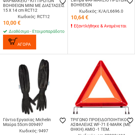
Lampa ΦΑΡΜΑΚΕΙΟ ΠΡΩΤΩΝ
ΦΑΡΜΑΚΕΙΟ - ΚΙΤ ΠΡΩΤΩΝ
ΒΟΗΘΕΙΩΝ
ΒΟΗΘΕΙΩΝ MINI ΜΕ ΔΙΑΣΤΑΣΕΙΣ
15 Χ 14 cm RCT12
Κωδικός: Κ/Α/L6696.0
Κωδικός: RCT12
10,64
€
10,00
€
Εξαντλήθηκε & Αναμένεται
Διαθέσιμο - Ετοιμοπαράδοτο
ΑΓΟΡΑ
Γάντια Εργασίας Michelin
ΤΡΙΓΩΝΟ ΠΡΟΕΙΔΟΠΟΙΗΤΙΚΟ
Μαύρα 55cm 009497
ΑΣΦΑΛΕΙΑΣ WF-71 E-MARK (ΜΕ
ΘΗΚΗ)​ AMIO -1 ΤΕΜ.
Κωδικός: 9497