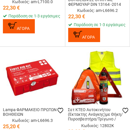
Κωδικός: am-L7100.0
ΦΕΡΜΟΥΑΡ DIN 13164 -2014
22,30
€
Κωδικός: am-L6696.2
22,30
€
Παράδοση σε 1-3 εργάσιμες
Παράδοση σε 1-3 εργάσιμες
ΑΓΟΡΑ
ΑΓΟΡΑ
Lampa ΦΑΡΜΑΚΕΙΟ ΠΡΩΤΩΝ
Σετ ΚΤΕΟ Αυτοκινήτου
ΒΟΗΘΕΙΩΝ
(Έκτακτης Ανάγκης)με Θήκη/
Πυροσβεστήρα/Τρίγωνο /
Κωδικός: am-L6696.3
Γιλέκο & Πιστοποιημένο
25,20
€
Κωδικός: 12802K
Φαρμακείο