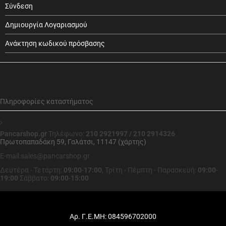
Σύνδεση
Δημιουργία Λογαριασμού
Ανάκτηση κωδικού πρόσβασης
Πληροφορίες καταστήματος
Pancarshop.gr
Τηλέφωνο:
210 2921997 / 210 2914326
Πρωτοπαπαδάκη 59, Γαλάτσι, 11147 (χάρτης)
E-mail:sales@pancarshop.gr
Δευτέρα - Τετάρτη:
09:00
-
17:00
,
Τρίτη - Πέμπτη - Παρασκευή:
09:00
-
19:00
Σάββατο:
09:00
-
15:00
Αρ. Γ.Ε.ΜΗ: 084596702000