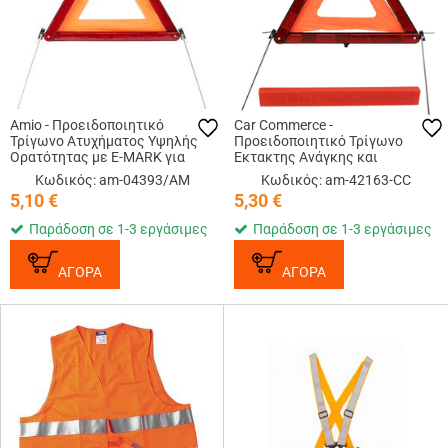
Amio - Προειδοποιητικό
Car Commerce -
Τρίγωνο Ατυχήματος Υψηλής
Προειδοποιητικό Τρίγωνο
Ορατότητας με E-MARK για
Έκτακτης Ανάγκης και
Άμεση Προειδοποίηση και
Ασφάλειας με Θήκη και Βάση
Κωδικός: am-04393/AM
Κωδικός: am-42163-CC
Ασφαλή Σήμανση Οχήματος – 1
για Αυτοκίνητο - 1 Τεμ. (42163-
5,10
€
5,30
€
Τεμ. (04393/AM)
CC)
Παράδοση σε 1-3 εργάσιμες
Παράδοση σε 1-3 εργάσιμες
ΑΓΟΡΑ
ΑΓΟΡΑ