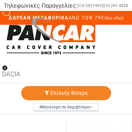
Τηλεφωνικές Παραγγελίες:
210 2921997
|
210 291 4326
ΔΩΡΕΑΝ ΜΕΤΑΦΟΡΙΚΑ
ΆΝΩ ΤΩΝ 79€
(δες εδώ)
0
0
DACIA
Επίλεξε Φίλτρα
Φθηνότερο σε Ακριβότερο