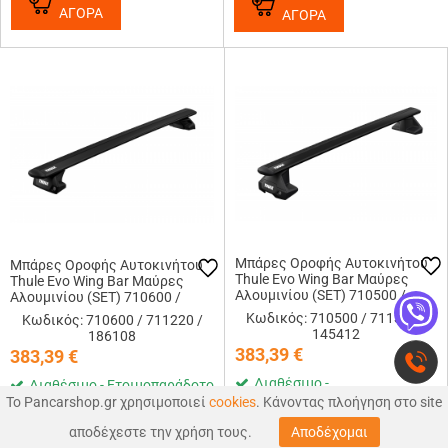
ΑΓΟΡΑ
ΑΓΟΡΑ
Μπάρες Οροφής Αυτοκινήτου
Μπάρες Οροφής Αυτοκινήτου
Thule Evo Wing Bar Μαύρες
Thule Evo Wing Bar Μαύρες
Αλουμινίου (SET) 710500 /
Αλουμινίου (SET) 710600 /
711320 (127cm) / 145412
711220 (118cm) / 186108
Κωδικός: 710500 / 711320 /
Κωδικός: 710600 / 711220 /
145412
186108
383,39
€
383,39
€
Διαθέσιμο -
Διαθέσιμο - Ετοιμοπαράδοτο
Ετοιμοπαράδοτο
Το Pancarshop.gr χρησιμοποιεί
cookies
. Κάνοντας πλοήγηση στο site
0
0
ΑΓΟΡΑ
αποδέχεστε την χρήση τους.
Αποδέχομαι
ΑΝΑΖΉΤΗΣΗ
ΑΓΑΠΗΜΕΝΑ
ΚΑΛΑΘΙ
MΕΝΟΥ
ΑΓΟΡΑ