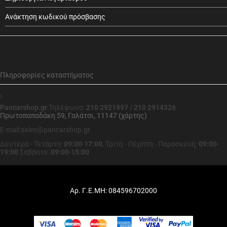
Ανάκτηση κωδικού πρόσβασης
Πληροφορίες καταστήματος
Pancarshop.gr
Τηλέφωνο:
210 2921997 / 210 2914326
Πρωτοπαπαδάκη 59, Γαλάτσι, 11147 (χάρτης)
E-mail:sales@pancarshop.gr
Δευτέρα - Τετάρτη:
09:00
-
17:00
,
Τρίτη - Πέμπτη - Παρασκευή:
09:00
-
19:00
Σάββατο:
09:00
-
15:00
Αρ. Γ.Ε.ΜΗ: 084596702000