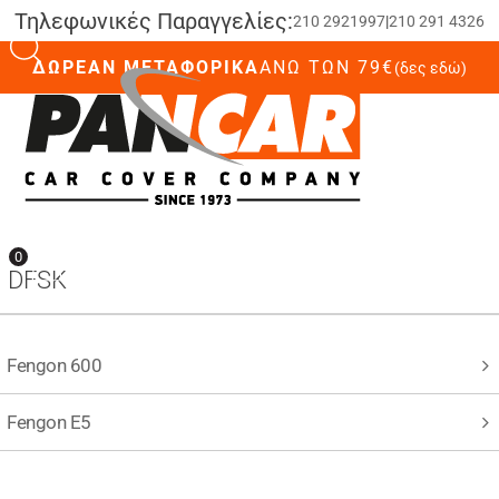
Τηλεφωνικές Παραγγελίες:
210 2921997
|
210 291 4326
ΔΩΡΕΑΝ ΜΕΤΑΦΟΡΙΚΑ
ΆΝΩ ΤΩΝ 79€
(δες εδώ)
0
0
DFSK
Fengon 600
Fengon E5