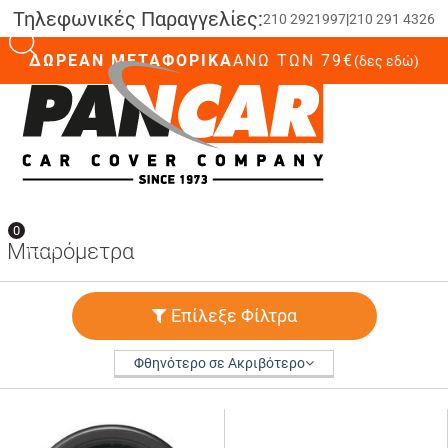
Τηλεφωνικές Παραγγελίες:
210 2921997
|
210 291 4326
ΔΩΡΕΑΝ ΜΕΤΑΦΟΡΙΚΑ
ΆΝΩ ΤΩΝ 79€
(δες εδώ)
0
0
Μπαρόμετρα
Επίλεξε Φίλτρα
Φθηνότερο σε Ακριβότερο