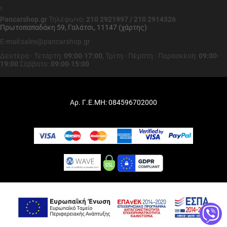
Pancarshop.gr
Τηλέφωνο:
210 2921997 / 210 2914326
Πρωτοπαπαδάκη 59, Γαλάτσι, 11147 (χάρτης)
E-mail:sales@pancarshop.gr
Δευτέρα - Τετάρτη:
09:00
-
17:00
,
Τρίτη - Πέμπτη - Παρασκευή:
09:00
-
19:00
Σάββατο:
09:00
-
15:00
Αρ. Γ.Ε.ΜΗ: 084596702000