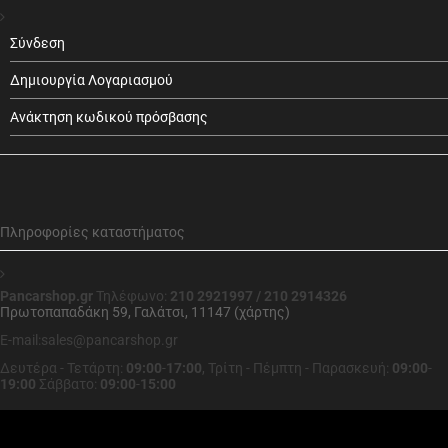
Σύνδεση
Δημιουργία Λογαριασμού
Ανάκτηση κωδικού πρόσβασης
Πληροφορίες καταστήματος
Pancarshop.gr
Τηλέφωνο:
210 2921997 / 210 2914326
Πρωτοπαπαδάκη 59, Γαλάτσι, 11147 (χάρτης)
E-mail:sales@pancarshop.gr
Δευτέρα - Τετάρτη:
09:00
-
17:00
,
Τρίτη - Πέμπτη - Παρασκευή:
09:00
-
19:00
Σάββατο:
09:00
-
15:00