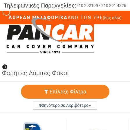
Τηλεφωνικές Παραγγελίες:
210 2921997
|
210 291 4326
ΔΩΡΕΑΝ ΜΕΤΑΦΟΡΙΚΑ
ΆΝΩ ΤΩΝ 79€
(δες εδώ)
0
0
Φορητές Λάμπες Φακοί
Επίλεξε Φίλτρα
Φθηνότερο σε Ακριβότερο