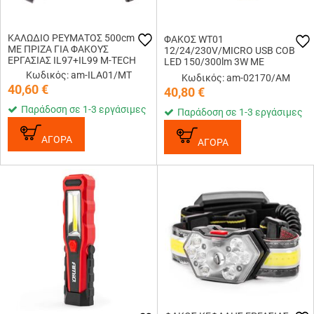
ΚΑΛΩΔΙΟ ΡΕΥΜΑΤΟΣ 500cm
ΦΑΚΟΣ WT01
ΜΕ ΠΡΙΖΑ ΓΙΑ ΦΑΚΟΥΣ
12/24/230V/MICRO USB COB
ΕΡΓΑΣΙΑΣ IL97+IL99 M-TECH
LED 150/300lm 3W ΜΕ
ΜΑΓΝΗΤΙΚΗ ΒΑΣΗ+ΓΑΝΤΖΟΣ
Κωδικός: am-ILA01/MT
Κωδικός: am-02170/AM
40,60
€
40,80
€
Παράδοση σε 1-3 εργάσιμες
Παράδοση σε 1-3 εργάσιμες
ΑΓΟΡΑ
ΑΓΟΡΑ