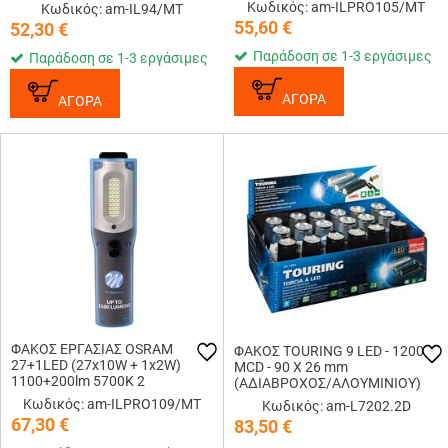
ΛΕΙΤΟΥΡΓΙΩΝ (ΛΕΥΚΟ)
Κωδικός: am-ILPRO105/MT
Κωδικός: am-IL94/MT
255x55x45mm
55,60
€
52,30
€
Παράδοση σε 1-3 εργάσιμες
Παράδοση σε 1-3 εργάσιμες
ΑΓΟΡΑ
ΑΓΟΡΑ
ΦΑΚΟΣ ΕΡΓΑΣΙΑΣ OSRAM
ΦΑΚΟΣ TOURING 9 LED - 1200
27+1LED (27x10W + 1x2W)
MCD - 90 Χ 26 mm
1100+200lm 5700K 2
(ΑΔΙΑΒΡΟΧΟΣ/ΑΛΟΥΜΙΝΙΟΥ)
ΛΕΙΤΟΥΡΓΙΩΝ M-TECH
LAMPA - ΚΟΥΤΙ 18 ΤΕΜ
Κωδικός: am-ILPRO109/MT
Κωδικός: am-L7202.2D
67,30
€
83,50
€