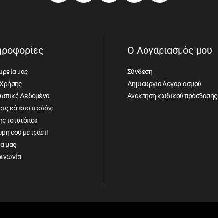
ηροφορίες
Ο Λογαριασμός μου
ιρεία μας
Σύνδεση
 Χρήσης
Δημιουργία Λογαριασμού
ωπικά Δεδομένα
Ανάκτηση κωδικού πρόσβασης
ις κάποιο προϊόν;
ης ιστοτόπου
ώμη σου μετράει!
έα μας
οινωνία