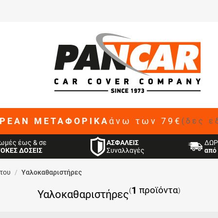
ΡΕΑΝ ΜΕΤΑΦΟΡΙΚΑ
άνω των 79€
(δες ε
ΑΣΦΑΛΕΙΣ
ωμές έως & σε
ΔΩΡ
Συναλλαγές
ΤΟΚΕΣ ΔΟΣΕΙΣ
από 
του
/
Υαλοκαθαριστήρες
1
προϊόντα
(
)
Υαλοκαθαριστήρες