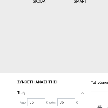
SKODA
SMART
ΣΎΝΘΕΤΗ ΑΝΑΖΉΤΗΣΗ
Ταξινόμησ
Τιμή
Από
€ εώς
€