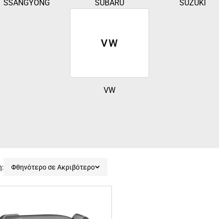
SSANGYONG
SUBARU
SUZUKI
VW
η:
Φθηνότερο σε Ακριβότερο