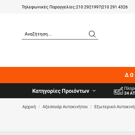
Τηλεφωνικές Παραγγελίες:
210 2921997
|
210 291 4326
ΔΩ
Πληρ
Κατηγορίες Προιόντων
24 Α
Αρχική
/
Αξεσουάρ Αυτοκινήτου
/
Εξωτερικό Αυτοκινή