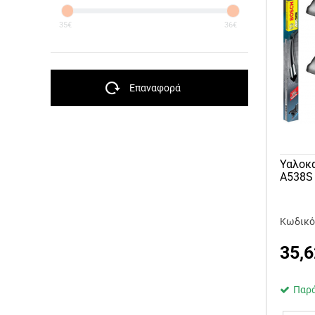
35€
36€
Επαναφορά
Υαλοκα
A538S
Κωδικό
35,6
Παρά