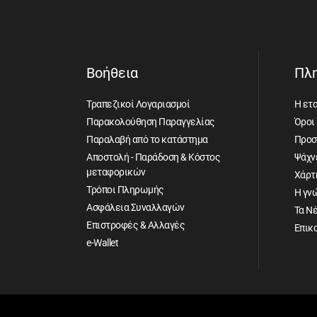
Βοήθεια
Πλ
Τραπεζικοί Λογαριασμοί
Η ετα
Παρακολούθηση Παραγγελίας
Όροι
Παραλαβή από το κατάστημα
Προσ
Αποστολή - Παράδοση & Κόστος
Ψάχνε
μεταφορικών
Χάρτ
Τρόποι Πληρωμής
Η γν
Ασφάλεια Συναλλαγών
Τα Ν
Επιστροφές & Αλλαγές
Επικ
e-Wallet