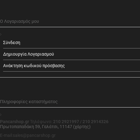
Ο Λογαριασμός μου
Σύνδεση
Δημιουργία Λογαριασμού
Ανάκτηση κωδικού πρόσβασης
Πληροφορίες καταστήματος
Pancarshop.gr
Τηλέφωνο:
210 2921997 / 210 2914326
Πρωτοπαπαδάκη 59, Γαλάτσι, 11147 (χάρτης)
E-mail:sales@pancarshop.gr