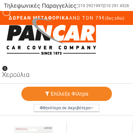
Τηλεφωνικές Παραγγελίες:
210 2921997
|
210 291 4326
ΔΩΡΕΑΝ ΜΕΤΑΦΟΡΙΚΑ
ΆΝΩ ΤΩΝ 79€
(δες εδώ)
0
0
Χερούλια
Επίλεξε Φίλτρα
Φθηνότερο σε Ακριβότερο