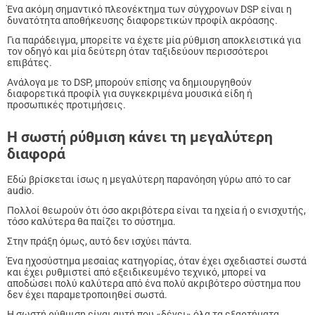
Ένα ακόμη σημαντικό πλεονέκτημα των σύγχρονων DSP είναι η
δυνατότητα αποθήκευσης διαφορετικών προφίλ ακρόασης.
Για παράδειγμα, μπορείτε να έχετε μία ρύθμιση αποκλειστικά για
τον οδηγό και μία δεύτερη όταν ταξιδεύουν περισσότεροι
επιβάτες.
Ανάλογα με το DSP, μπορούν επίσης να δημιουργηθούν
διαφορετικά προφίλ για συγκεκριμένα μουσικά είδη ή
προσωπικές προτιμήσεις.
Η σωστή ρύθμιση κάνει τη μεγαλύτερη
διαφορά
Εδώ βρίσκεται ίσως η μεγαλύτερη παρανόηση γύρω από το car
audio.
Πολλοί θεωρούν ότι όσο ακριβότερα είναι τα ηχεία ή ο ενισχυτής,
τόσο καλύτερα θα παίζει το σύστημα.
Στην πράξη όμως, αυτό δεν ισχύει πάντα.
Ένα ηχοσύστημα μεσαίας κατηγορίας, όταν έχει σχεδιαστεί σωστά
και έχει ρυθμιστεί από εξειδικευμένο τεχνικό, μπορεί να
αποδώσει πολύ καλύτερα από ένα πολύ ακριβότερο σύστημα που
δεν έχει παραμετροποιηθεί σωστά.
Η σωστή ρύθμιση είναι αυτή που «δένει» όλα τα εξαρτήματα