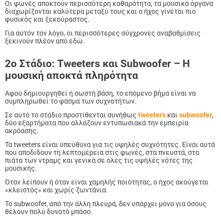
Οι φωνές αποκτούν περισσότερη καθαρότητα, τα μουσικά όργανα
διαχωρίζονται καλύτερα μεταξύ τους και ο ήχος γίνεται πιο
φυσικός και ξεκούραστος.
Για αυτόν τον λόγο, οι περισσότερες σύγχρονες αναβαθμίσεις
ξεκινούν πλέον από εδώ.
2ο Στάδιο: Tweeters και Subwoofer – Η
μουσική αποκτά πληρότητα
Αφού δημιουργηθεί η σωστή βάση, το επόμενο βήμα είναι να
συμπληρωθεί το φάσμα των συχνοτήτων.
Σε αυτό το στάδιο προστίθενται συνήθως
tweeters
και
subwoofer
,
δύο εξαρτήματα που αλλάζουν εντυπωσιακά την εμπειρία
ακρόασης.
Τα tweeters είναι υπεύθυνα για τις υψηλές συχνότητες. Είναι αυτά
που αποδίδουν τη λεπτομέρεια στις φωνές, στα πνευστά, στα
πιάτα των ντραμς και γενικά σε όλες τις υψηλές νότες της
μουσικής.
Όταν λείπουν ή όταν είναι χαμηλής ποιότητας, ο ήχος ακούγεται
«κλειστός» και χωρίς ζωντάνια.
Το subwoofer, από την άλλη πλευρά, δεν υπάρχει μόνο για όσους
θέλουν πολύ δυνατό μπάσο.