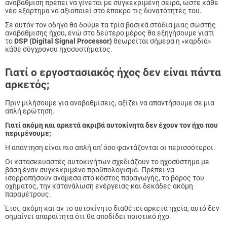
αναβάθμιση πρέπει να γίνεται με συγκεκριμένη σειρά, ώστε κάθε
νέο εξάρτημα να αξιοποιεί στο έπακρο τις δυνατότητές του.
Σε αυτόν τον οδηγό θα δούμε τα τρία βασικά στάδια μιας σωστής
αναβάθμισης ήχου, ενώ στο δεύτερο μέρος θα εξηγήσουμε γιατί
το
DSP (Digital Signal Processor)
θεωρείται σήμερα η «καρδιά»
κάθε σύγχρονου ηχοσυστήματος.
Γιατί ο εργοστασιακός ήχος δεν είναι πάντα
αρκετός;
Πριν μιλήσουμε για αναβαθμίσεις, αξίζει να απαντήσουμε σε μια
απλή ερώτηση.
Γιατί ακόμη και αρκετά ακριβά αυτοκίνητα δεν έχουν τον ήχο που
περιμένουμε;
Η απάντηση είναι πιο απλή απ' όσο φαντάζονται οι περισσότεροι.
Οι κατασκευαστές αυτοκινήτων σχεδιάζουν το ηχοσύστημα με
βάση έναν συγκεκριμένο προϋπολογισμό. Πρέπει να
ισορροπήσουν ανάμεσα στο κόστος παραγωγής, το βάρος του
οχήματος, την κατανάλωση ενέργειας και δεκάδες ακόμη
παραμέτρους.
Έτσι, ακόμη και αν το αυτοκίνητο διαθέτει αρκετά ηχεία, αυτό δεν
σημαίνει απαραίτητα ότι θα αποδίδει ποιοτικό ήχο.