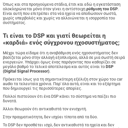
Όπως και στα προηγούμενα στάδια, έτσι και εδώ η εγκατάσταση
ολοκληρώνεται μόνο όταν γίνει η αντίστοιχη
ρύθμιση του DSP
.
Είναι αυτή που επιτρέπει στα νέα ηχεία να αποδώσουν σωστά,
χωρίς υπερβολές και χωρίς να αλλοιώνεται η ισορροπία του
συστήματος.
Τι είναι το DSP και γιατί θεωρείται η
«καρδιά» ενός σύγχρονου ηχοσυστήματος;
Μέχρι τώρα είδαμε ότι η αναβάθμιση ενός ηχοσυστήματος δεν
βασίζεται μόνο στην αλλαγή εξοπλισμού, αλλά σε μια σωστή σειρά
ενεργειών. Υπάρχει όμως ένας παράγοντας που καθορίζει σε
μεγάλο βαθμό το τελικό αποτέλεσμα και αυτός είναι το
DSP
(Digital Signal Processor)
.
Πρόκειται ίσως για τη σημαντικότερη εξέλιξη στον χώρο του car
audio τα τελευταία χρόνια. Παρ' όλα αυτά, είναι και το εξάρτημα
που δημιουργεί τις περισσότερες απορίες.
Πολλοί πιστεύουν ότι ένα DSP κάνει το σύστημα να παίζει πιο
δυνατά.
Άλλοι θεωρούν ότι αντικαθιστά τον ενισχυτή.
Στην πραγματικότητα, δεν ισχύει τίποτα από τα δύο.
Το DSP δεν προσθέτει ισχύ, δεν αντικαθιστά τα ηχεία και δεν