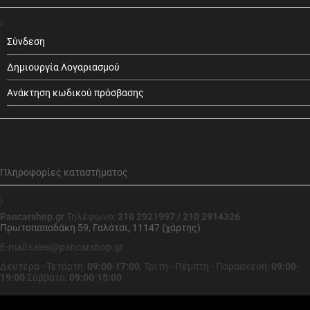
Σύνδεση
Δημιουργία Λογαριασμού
Ανάκτηση κωδικού πρόσβασης
Πληροφορίες καταστήματος
Pancarshop.gr
Τηλέφωνο:
210 2921997 / 210 2914326
Πρωτοπαπαδάκη 59, Γαλάτσι, 11147 (χάρτης)
E-mail:sales@pancarshop.gr
Δευτέρα - Τετάρτη:
09:00
-
17:00
,
Τρίτη - Πέμπτη - Παρασκευή:
09:00
-
19:00
Σάββατο:
09:00
-
15:00