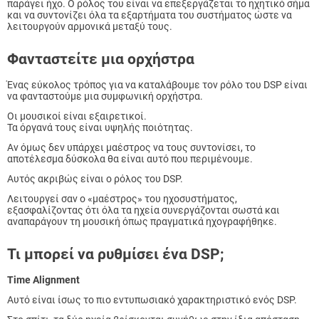
παράγει ήχο. Ο ρόλος του είναι να επεξεργάζεται το ηχητικό σήμα
και να συντονίζει όλα τα εξαρτήματα του συστήματος ώστε να
λειτουργούν αρμονικά μεταξύ τους.
Φανταστείτε μια ορχήστρα
Ένας εύκολος τρόπος για να καταλάβουμε τον ρόλο του DSP είναι
να φανταστούμε μια συμφωνική ορχήστρα.
Οι μουσικοί είναι εξαιρετικοί.
Τα όργανά τους είναι υψηλής ποιότητας.
Αν όμως δεν υπάρχει μαέστρος να τους συντονίσει, το
αποτέλεσμα δύσκολα θα είναι αυτό που περιμένουμε.
Αυτός ακριβώς είναι ο ρόλος του DSP.
Λειτουργεί σαν ο «μαέστρος» του ηχοσυστήματος,
εξασφαλίζοντας ότι όλα τα ηχεία συνεργάζονται σωστά και
αναπαράγουν τη μουσική όπως πραγματικά ηχογραφήθηκε.
Τι μπορεί να ρυθμίσει ένα DSP;
Time Alignment
Αυτό είναι ίσως το πιο εντυπωσιακό χαρακτηριστικό ενός DSP.