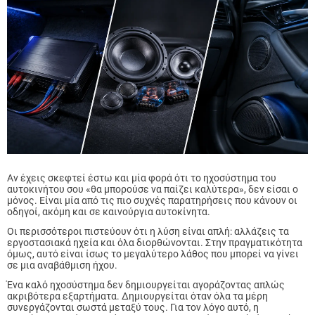
Αν έχεις σκεφτεί έστω και μία φορά ότι το ηχοσύστημα του
αυτοκινήτου σου «θα μπορούσε να παίζει καλύτερα», δεν είσαι ο
μόνος. Είναι μία από τις πιο συχνές παρατηρήσεις που κάνουν οι
οδηγοί, ακόμη και σε καινούργια αυτοκίνητα.
Οι περισσότεροι πιστεύουν ότι η λύση είναι απλή: αλλάζεις τα
εργοστασιακά ηχεία και όλα διορθώνονται. Στην πραγματικότητα
όμως, αυτό είναι ίσως το μεγαλύτερο λάθος που μπορεί να γίνει
σε μια αναβάθμιση ήχου.
Ένα καλό ηχοσύστημα δεν δημιουργείται αγοράζοντας απλώς
ακριβότερα εξαρτήματα. Δημιουργείται όταν όλα τα μέρη
συνεργάζονται σωστά μεταξύ τους. Για τον λόγο αυτό, η