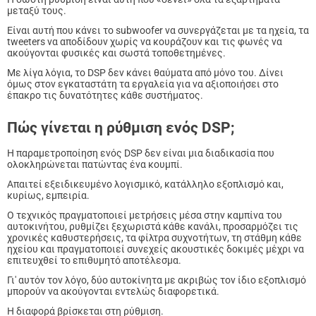
μεταξύ τους.
Είναι αυτή που κάνει το subwoofer να συνεργάζεται με τα ηχεία, τα
tweeters να αποδίδουν χωρίς να κουράζουν και τις φωνές να
ακούγονται φυσικές και σωστά τοποθετημένες.
Με λίγα λόγια, το DSP δεν κάνει θαύματα από μόνο του. Δίνει
όμως στον εγκαταστάτη τα εργαλεία για να αξιοποιήσει στο
έπακρο τις δυνατότητες κάθε συστήματος.
Πώς γίνεται η ρύθμιση ενός DSP;
Η παραμετροποίηση ενός DSP δεν είναι μια διαδικασία που
ολοκληρώνεται πατώντας ένα κουμπί.
Απαιτεί εξειδικευμένο λογισμικό, κατάλληλο εξοπλισμό και,
κυρίως, εμπειρία.
Ο τεχνικός πραγματοποιεί μετρήσεις μέσα στην καμπίνα του
αυτοκινήτου, ρυθμίζει ξεχωριστά κάθε κανάλι, προσαρμόζει τις
χρονικές καθυστερήσεις, τα φίλτρα συχνοτήτων, τη στάθμη κάθε
ηχείου και πραγματοποιεί συνεχείς ακουστικές δοκιμές μέχρι να
επιτευχθεί το επιθυμητό αποτέλεσμα.
Γι' αυτόν τον λόγο, δύο αυτοκίνητα με ακριβώς τον ίδιο εξοπλισμό
μπορούν να ακούγονται εντελώς διαφορετικά.
Η διαφορά βρίσκεται στη ρύθμιση.