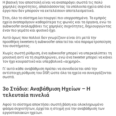
Η βασική του αποστολή είναι να αναπαράγει σωστά τις πολύ
χαμηλές συχνότητες, απαλλάσσοντας τα υπόλοιπα ηχεία από ένα
έργο που δεν μπορούν να εκτελέσουν αποτελεσματικά.
Έτσι, όλο το σύστημα λειτουργεί πιο ισορροπημένα. Τα εμπρός
ηχεία αναπαράγουν καθαρότερα τις φωνές και τα όργανα, ενώ το
subwoofer αναλαμβάνει τις χαμηλές συχνότητες, δημιουργώντας
έναν πιο γεμάτο και φυσικό ήχο.
Αυτό όμως που πολλοί δεν γνωρίζουν είναι ότι μετά την
προσθήκη tweeters ή subwoofer απαιτείται νέα παραμετροποίηση
του συστήματος.
Χωρίς σωστή ρύθμιση, ένα subwoofer μπορεί να υπερκαλύπτει τη
μουσική αντί να τη συμπληρώνει, ενώ ένα tweeter μπορεί να κάνει
τον ήχο κουραστικό και υπερβολικά «αιχμηρό».
Γι' αυτό κάθε αναβάθμιση πρέπει να συνοδεύεται από την
αντίστοιχη ρύθμιση του DSP, ώστε όλα τα ηχεία να συνεργάζονται
σωστά.
3ο Στάδιο: Αναβάθμιση Ηχείων – Η
τελευταία πινελιά
Αφού το σύστημα αποκτήσει σωστή βάση και ολοκληρωμένο
φάσμα συχνοτήτων, έρχεται η στιγμή για την αναβάθμιση των
εργοστασιακών ηχείων.