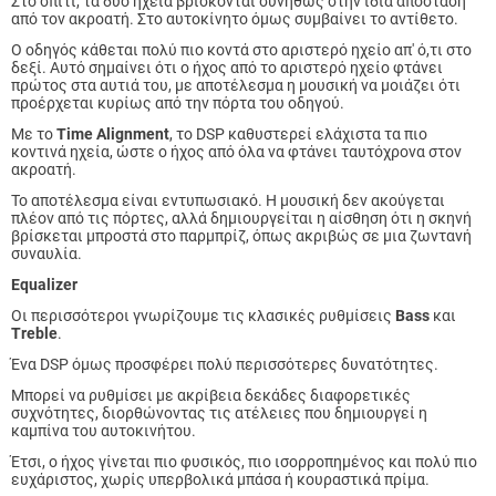
Στο σπίτι, τα δύο ηχεία βρίσκονται συνήθως στην ίδια απόσταση
από τον ακροατή. Στο αυτοκίνητο όμως συμβαίνει το αντίθετο.
Ο οδηγός κάθεται πολύ πιο κοντά στο αριστερό ηχείο απ' ό,τι στο
δεξί. Αυτό σημαίνει ότι ο ήχος από το αριστερό ηχείο φτάνει
πρώτος στα αυτιά του, με αποτέλεσμα η μουσική να μοιάζει ότι
προέρχεται κυρίως από την πόρτα του οδηγού.
Με το
Time Alignment
, το DSP καθυστερεί ελάχιστα τα πιο
κοντινά ηχεία, ώστε ο ήχος από όλα να φτάνει ταυτόχρονα στον
ακροατή.
Το αποτέλεσμα είναι εντυπωσιακό. Η μουσική δεν ακούγεται
πλέον από τις πόρτες, αλλά δημιουργείται η αίσθηση ότι η σκηνή
βρίσκεται μπροστά στο παρμπρίζ, όπως ακριβώς σε μια ζωντανή
συναυλία.
Equalizer
Οι περισσότεροι γνωρίζουμε τις κλασικές ρυθμίσεις
Bass
και
Treble
.
Ένα DSP όμως προσφέρει πολύ περισσότερες δυνατότητες.
Μπορεί να ρυθμίσει με ακρίβεια δεκάδες διαφορετικές
συχνότητες, διορθώνοντας τις ατέλειες που δημιουργεί η
καμπίνα του αυτοκινήτου.
Έτσι, ο ήχος γίνεται πιο φυσικός, πιο ισορροπημένος και πολύ πιο
ευχάριστος, χωρίς υπερβολικά μπάσα ή κουραστικά πρίμα.