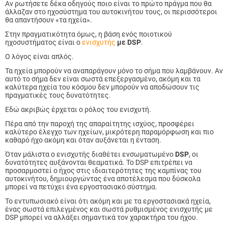
Αν ρωτήσετε δέκα οδηγούς ποιο είναι το πρώτο πράγμα που θα
άλλαζαν στο ηχοσύστημα του αυτοκινήτου τους, οι περισσότεροι
θα απαντήσουν «τα ηχεία».
Στην πραγματικότητα όμως, η βάση ενός ποιοτικού
ηχοσυστήματος είναι ο
ενισχυτής
με DSP
.
Ο λόγος είναι απλός.
Τα ηχεία μπορούν να αναπαράγουν μόνο το σήμα που λαμβάνουν. Αν
αυτό το σήμα δεν είναι σωστά επεξεργασμένο, ακόμη και τα
καλύτερα ηχεία του κόσμου δεν μπορούν να αποδώσουν τις
πραγματικές τους δυνατότητες.
Εδώ ακριβώς έρχεται ο ρόλος του ενισχυτή.
Πέρα από την παροχή της απαραίτητης ισχύος, προσφέρει
καλύτερο έλεγχο των ηχείων, μικρότερη παραμόρφωση και πιο
καθαρό ήχο ακόμη και όταν αυξάνεται η ένταση.
Όταν μάλιστα ο ενισχυτής διαθέτει ενσωματωμένο
DSP
, οι
δυνατότητες αυξάνονται θεαματικά. Το DSP επιτρέπει να
προσαρμοστεί ο ήχος στις ιδιαιτερότητες της καμπίνας του
αυτοκινήτου, δημιουργώντας ένα αποτέλεσμα που δύσκολα
μπορεί να πετύχει ένα εργοστασιακό σύστημα.
Το εντυπωσιακό είναι ότι ακόμη και με τα εργοστασιακά ηχεία,
ένας σωστά επιλεγμένος και σωστά ρυθμισμένος ενισχυτής με
DSP μπορεί να αλλάξει σημαντικά τον χαρακτήρα του ήχου.