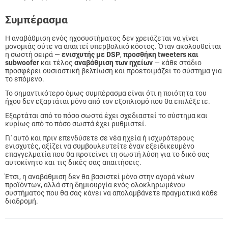
Συμπέρασμα
Η αναβάθμιση ενός ηχοσυστήματος δεν χρειάζεται να γίνει
μονομιάς ούτε να απαιτεί υπερβολικό κόστος. Όταν ακολουθείται
η σωστή σειρά —
ενισχυτής με DSP
,
προσθήκη tweeters και
subwoofer
και τέλος
αναβάθμιση των ηχείων
— κάθε στάδιο
προσφέρει ουσιαστική βελτίωση και προετοιμάζει το σύστημα για
το επόμενο.
Το σημαντικότερο όμως συμπέρασμα είναι ότι η ποιότητα του
ήχου δεν εξαρτάται μόνο από τον εξοπλισμό που θα επιλέξετε.
Εξαρτάται από το πόσο σωστά έχει σχεδιαστεί το σύστημα και
κυρίως από το πόσο σωστά έχει ρυθμιστεί.
Γι' αυτό και πριν επενδύσετε σε νέα ηχεία ή ισχυρότερους
ενισχυτές, αξίζει να συμβουλευτείτε έναν εξειδικευμένο
επαγγελματία που θα προτείνει τη σωστή λύση για το δικό σας
αυτοκίνητο και τις δικές σας απαιτήσεις.
Έτσι, η αναβάθμιση δεν θα βασιστεί μόνο στην αγορά νέων
προϊόντων, αλλά στη δημιουργία ενός ολοκληρωμένου
συστήματος που θα σας κάνει να απολαμβάνετε πραγματικά κάθε
διαδρομή.