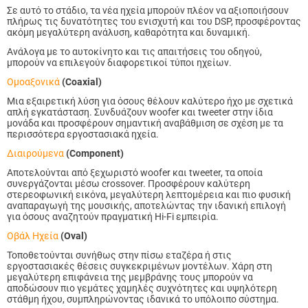
Σε αυτό το στάδιο, τα νέα ηχεία μπορούν πλέον να αξιοποιήσουν
πλήρως τις δυνατότητες του ενισχυτή και του DSP, προσφέροντας
ακόμη μεγαλύτερη ανάλυση, καθαρότητα και δυναμική.
Ανάλογα με το αυτοκίνητο και τις απαιτήσεις του οδηγού,
μπορούν να επιλεγούν διαφορετικοί τύποι ηχείων.
Ομοαξονικά
(Coaxial)
Μια εξαιρετική λύση για όσους θέλουν καλύτερο ήχο με σχετικά
απλή εγκατάσταση. Συνδυάζουν woofer και tweeter στην ίδια
μονάδα και προσφέρουν σημαντική αναβάθμιση σε σχέση με τα
περισσότερα εργοστασιακά ηχεία.
Διαιρούμενα
(Component)
Αποτελούνται από ξεχωριστό woofer και tweeter, τα οποία
συνεργάζονται μέσω crossover. Προσφέρουν καλύτερη
στερεοφωνική εικόνα, μεγαλύτερη λεπτομέρεια και πιο φυσική
αναπαραγωγή της μουσικής, αποτελώντας την ιδανική επιλογή
για όσους αναζητούν πραγματική Hi-Fi εμπειρία.
Οβάλ Ηχεία
(Oval)
Τοποθετούνται συνήθως στην πίσω εταζέρα ή στις
εργοστασιακές θέσεις συγκεκριμένων μοντέλων. Χάρη στη
μεγαλύτερη επιφάνεια της μεμβράνης τους μπορούν να
αποδώσουν πιο γεμάτες χαμηλές συχνότητες και υψηλότερη
στάθμη ήχου, συμπληρώνοντας ιδανικά το υπόλοιπο σύστημα.