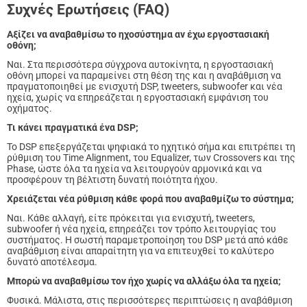
Συχνές Ερωτήσεις (FAQ)
Αξίζει να αναβαθμίσω το ηχοσύστημα αν έχω εργοστασιακή
οθόνη;
Ναι. Στα περισσότερα σύγχρονα αυτοκίνητα, η εργοστασιακή
οθόνη μπορεί να παραμείνει στη θέση της και η αναβάθμιση να
πραγματοποιηθεί με ενισχυτή DSP, tweeters, subwoofer και νέα
ηχεία, χωρίς να επηρεάζεται η εργοστασιακή εμφάνιση του
οχήματος.
Τι κάνει πραγματικά ένα DSP;
Το DSP επεξεργάζεται ψηφιακά το ηχητικό σήμα και επιτρέπει τη
ρύθμιση του Time Alignment, του Equalizer, των Crossovers και της
Phase, ώστε όλα τα ηχεία να λειτουργούν αρμονικά και να
προσφέρουν τη βέλτιστη δυνατή ποιότητα ήχου.
Χρειάζεται νέα ρύθμιση κάθε φορά που αναβαθμίζω το σύστημα;
Ναι. Κάθε αλλαγή, είτε πρόκειται για ενισχυτή, tweeters,
subwoofer ή νέα ηχεία, επηρεάζει τον τρόπο λειτουργίας του
συστήματος. Η σωστή παραμετροποίηση του DSP μετά από κάθε
αναβάθμιση είναι απαραίτητη για να επιτευχθεί το καλύτερο
δυνατό αποτέλεσμα.
Μπορώ να αναβαθμίσω τον ήχο χωρίς να αλλάξω όλα τα ηχεία;
Φυσικά. Μάλιστα, στις περισσότερες περιπτώσεις η αναβάθμιση