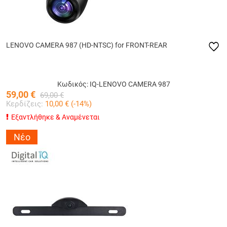
LENOVO CAMERA 987 (HD-NTSC) for FRONT-REAR
Κωδικός: IQ-LENOVO CAMERA 987
59,00
€
69,00
€
Κερδίζεις:
10,00
€ (
-14
%)
Εξαντλήθηκε & Αναμένεται
Νέο