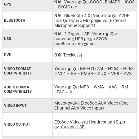
NAI
| Υποστηρίζει GOOGLE MAPS – IGO8
GPS
– SYGIC etc.
ΝΑΙ
| Bluetooth 4.0 | Υποστηρίζει A2DP
με Εξωτερικό Μικρόφωνο (External
BLUETOOTH
Microphone Support)
ΝΑΙ
| 2 Θήρες USB | Υποστηρίζει
συσκευές USB μέχρι 32GB
USB
αποθηκευτικό χώρο.
ΟΧΙ
(Deckless)
DVD
Υποστηρίζει MPEG1/2/4 –
H264 –
H263
VIDEO FORMAT
COMPATIBILITY
–
VC1 –
RV –
RMVB –
DivX –
VP8 –
AVS
Υποστηρίζει MP3 –
WMA –
AAC –
RM –
AUDIO FORMAT
COMPATIBILITY
LFAC κτλ.
Μονοκάναλη Είσοδος AUX Video (One
VIDEO INPUT
Channel AUX Video Input)
Έξοδος Video για Headrest με έξτρα
VIDEO OUTPUT
αντάπτορα USB