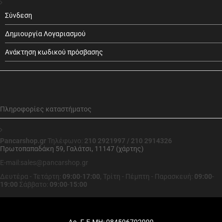
Σύνδεση
Δημιουργία Λογαριασμού
Ανάκτηση κωδικού πρόσβασης
Πληροφορίες καταστήματος
Pancarshop.gr
Τηλέφωνο:
210 2921997 / 210 2914326
Πρωτοπαπαδάκη 59, Γαλάτσι, 11147 (χάρτης)
E-mail:sales@pancarshop.gr
Δευτέρα - Τετάρτη:
09:00
-
17:00
,
Τρίτη - Πέμπτη - Παρασκευή:
09:00
-
19:00
Σάββατο:
09:00
-
15:00
Αρ. Γ.Ε.ΜΗ: 084596702000