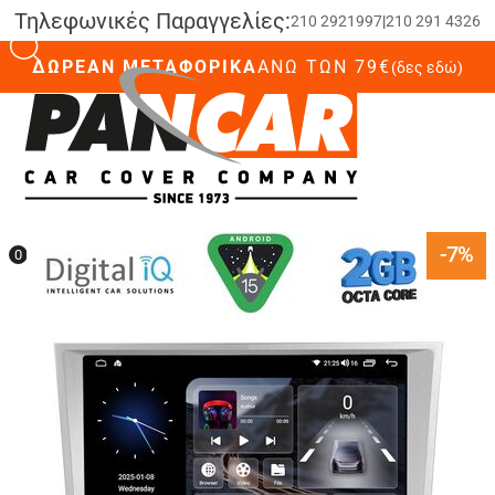
Τηλεφωνικές Παραγγελίες:
210 2921997
|
210 291 4326
ΔΩΡΕΑΝ ΜΕΤΑΦΟΡΙΚΑ
ΆΝΩ ΤΩΝ 79€
(δες εδώ)
0
-7%
0