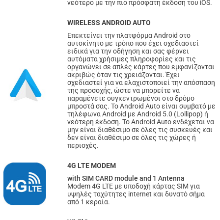
νεότερο με την πιο πρόσφατη έκδοση του iOS.
WIRELESS ANDROID AUTO
Επεκτείνει την πλατφόρμα Android στο
αυτοκίνητο με τρόπο που έχει σχεδιαστεί
ειδικά για την οδήγηση και σας φέρνει
αυτόματα χρήσιμες πληροφορίες και τις
οργανώνει σε απλές κάρτες που εμφανίζονται
ακριβώς όταν τις χρειάζονται. Έχει
σχεδιαστεί για να ελαχιστοποιεί την απόσπαση
της προσοχής, ώστε να μπορείτε να
παραμένετε συγκεντρωμένοι στο δρόμο
μπροστά σας. Το Android Auto είναι συμβατό με
τηλέφωνα Android με Android 5.0 (Lollipop) ή
νεότερη έκδοση. Το Android Auto ενδέχεται να
μην είναι διαθέσιμο σε όλες τις συσκευές και
δεν είναι διαθέσιμο σε όλες τις χώρες ή
περιοχές.
4G LTE MODEM
with SIM CARD module and 1 Antenna
Modem 4G LTE με υποδοχή κάρτας SIM για
υψηλές ταχύτητες internet και δυνατό σήμα
από 1 κεραία.