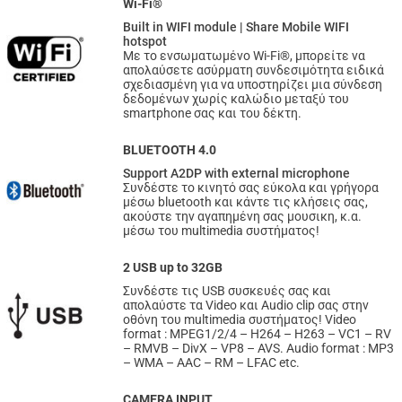
Wi-Fi®
Built in WIFI module | Share Mobile WIFI
hotspot
Με το ενσωματωμένο Wi-Fi®, μπορείτε να
απολαύσετε ασύρματη συνδεσιμότητα ειδικά
σχεδιασμένη για να υποστηρίζει μια σύνδεση
δεδομένων χωρίς καλώδιο μεταξύ του
smartphone σας και του δέκτη.
BLUETOOTH 4.0
Support A2DP with external microphone
Συνδέστε το κινητό σας εύκολα και γρήγορα
μέσω bluetooth και κάντε τις κλήσεις σας,
ακούστε την αγαπημένη σας μουσικη, κ.α.
μέσω του multimedia συστήματος!
2 USB up to 32GB
Συνδέστε τις USB συσκευές σας και
απολαύστε τα Video και Audio clip σας στην
οθόνη του multimedia συστήματος! Video
format : MPEG1/2/4 – H264 – H263 – VC1 – RV
– RMVB – DivX – VP8 – AVS. Audio format : MP3
– WMA – AAC – RM – LFAC etc.
CAMERA INPUT