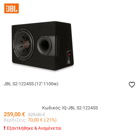
JBL S2-1224SS (12''-1100w)
Κωδικός: IQ-JBL S2-1224SS
259,00
€
329,00
€
Κερδίζεις:
70,00
€ (
-21
%)
Εξαντλήθηκε & Αναμένεται