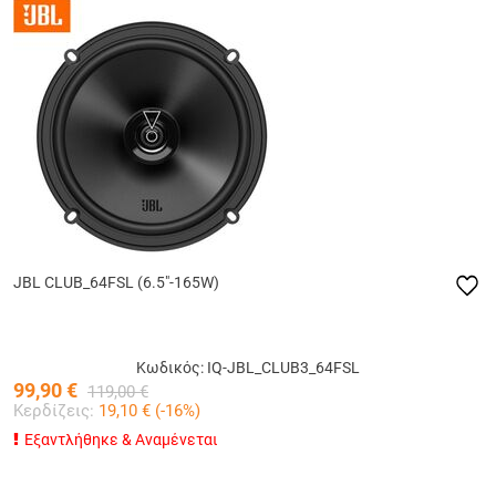
JBL CLUB_64FSL (6.5"-165W)
Κωδικός: IQ-JBL_CLUB3_64FSL
99,90
€
119,00
€
Κερδίζεις:
19,10
€ (
-16
%)
Εξαντλήθηκε & Αναμένεται