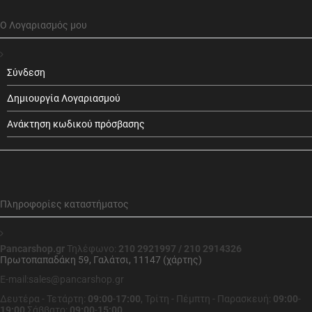
Ο Λογαριασμός μου
Σύνδεση
Δημιουργία Λογαριασμού
Ανάκτηση κωδικού πρόσβασης
Πληροφορίες καταστήματος
Pancarshop.gr
Τηλέφωνο:
210 2921997 / 210 2914326
Πρωτοπαπαδάκη 59, Γαλάτσι, 11147 (χάρτης)
E-mail:sales@pancarshop.gr
Δευτέρα - Τετάρτη:
09:00
-
17:00
,
Τρίτη - Πέμπτη - Παρασκευή:
09:00
-
19:00
Σάββατο:
09:00
-
15:00