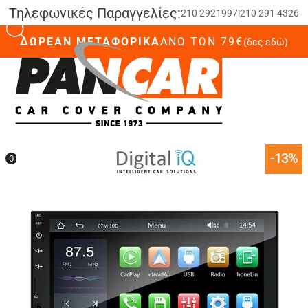
Τηλεφωνικές Παραγγελίες:
210 2921997
|
210 291 4326
ΔΩΡΕΑΝ ΜΕΤΑΦΟΡΙΚΑ
ΆΝΩ ΤΩΝ 79€
(δες εδώ)
0
-13%
0