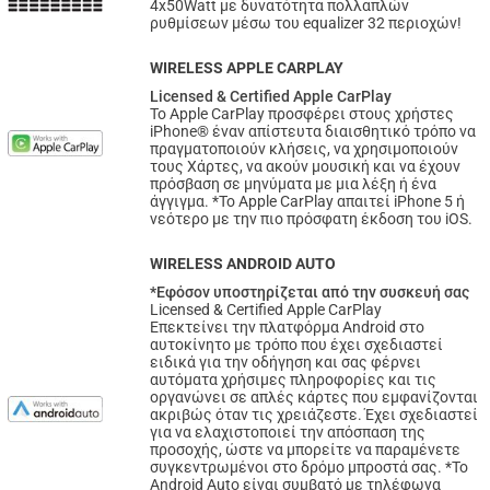
4x50Watt με δυνατότητα πολλαπλών
ρυθμίσεων μέσω του equalizer 32 περιοχών!
WIRELESS APPLE CARPLAY
Licensed & Certified Apple CarPlay
Το Apple CarPlay προσφέρει στους χρήστες
iPhone® έναν απίστευτα διαισθητικό τρόπο να
πραγματοποιούν κλήσεις, να χρησιμοποιούν
τους Χάρτες, να ακούν μουσική και να έχουν
πρόσβαση σε μηνύματα με μια λέξη ή ένα
άγγιγμα. *Το Apple CarPlay απαιτεί iPhone 5 ή
νεότερο με την πιο πρόσφατη έκδοση του iOS.
WIRELESS ANDROID AUTO
*Εφόσον υποστηρίζεται από την συσκευή σας
Licensed & Certified Apple CarPlay
Επεκτείνει την πλατφόρμα Android στο
αυτοκίνητο με τρόπο που έχει σχεδιαστεί
ειδικά για την οδήγηση και σας φέρνει
αυτόματα χρήσιμες πληροφορίες και τις
οργανώνει σε απλές κάρτες που εμφανίζονται
ακριβώς όταν τις χρειάζεστε. Έχει σχεδιαστεί
για να ελαχιστοποιεί την απόσπαση της
προσοχής, ώστε να μπορείτε να παραμένετε
συγκεντρωμένοι στο δρόμο μπροστά σας. *Το
Android Auto είναι συμβατό με τηλέφωνα