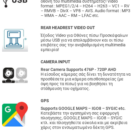
οθόνη του multimedia συστήματος! Video
format : MPEG1/2/4 – H264 – H263 – VC1 – RV
– RMVB – DivX – VP8 – AVS. Audio format : MP3
– WMA – AAC – RM – LFAC etc.
REAR HEADREST VIDEO OUT
Έξοδος Video για Οθόνες πίσω Προσκέφαλων
μέσω USB για να απολαμβάνουν και οι πίσω
επιβάτες σας την αναβαθμισμένη multimedia
εμπειρία!
CAMERA INPUT
Rear Camera Supports 476P - 720P AHD
Η είσοδος κάμερας σάς δίνει τη δυνατότητα να
προσθέσετε μια κάμερα οπισθοπορείας (με
όψη προς τα πίσω) για να βοηθήσει τη
στάθμευση του οχήματος.
GPS
Supports GOOGLE MAPS – IGO8 – SYGIC etc.
Κατεβάστε την αγαπημένη σας εφαρμογή
πλοήγησης, GOOGLE MAPS – IGO8 – SYGIC
κτλ. και πλοηγηθείτε εύκολα και με ακρίβεια
χάρις στον ενσωματωμένο δέκτη GPS.