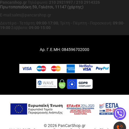
Pancarshop.gr
Τηλέφωνο:
210 2921997 / 210 2914326
Πρωτοπαπαδάκη 59, Γαλάτσι, 11147 (χάρτης)
E-mail:sales@pancarshop.gr
Δευτέρα - Τετάρτη:
09:00
-
17:00
,
Τρίτη - Πέμπτη - Παρασκευή:
09:00
-
19:00
Σάββατο:
09:00
-
15:00
Αρ. Γ.Ε.ΜΗ: 084596702000
© 2026 PanCarShop.gr