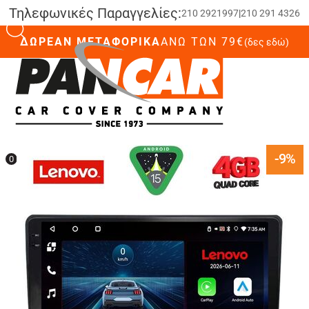
Τηλεφωνικές Παραγγελίες:
210 2921997
|
210 291 4326
ΔΩΡΕΑΝ ΜΕΤΑΦΟΡΙΚΑ
ΆΝΩ ΤΩΝ 79€
(δες εδώ)
0
-9%
0