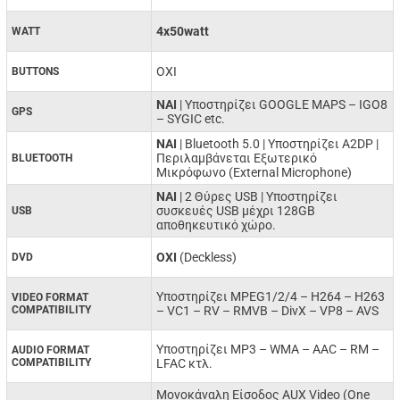
4x50watt
WATT
ΟΧΙ
BUTTONS
NAI
| Υποστηρίζει GOOGLE MAPS – IGO8
GPS
– SYGIC etc.
ΝΑΙ
| Bluetooth 5.0 | Υποστηρίζει A2DP |
Περιλαμβάνεται Εξωτερικό
BLUETOOTH
Μικρόφωνο (External Microphone)
ΝΑΙ
| 2 Θύρες USB | Υποστηρίζει
συσκευές USB μέχρι 128GB
USB
αποθηκευτικό χώρο.
ΟΧΙ
(Deckless)
DVD
Υποστηρίζει MPEG1/2/4 –
H264 –
H263
VIDEO FORMAT
COMPATIBILITY
–
VC1 –
RV –
RMVB –
DivX –
VP8 –
AVS
Υποστηρίζει MP3 –
WMA –
AAC –
RM –
AUDIO FORMAT
COMPATIBILITY
LFAC κτλ.
Μονοκάναλη Είσοδος AUX Video (One