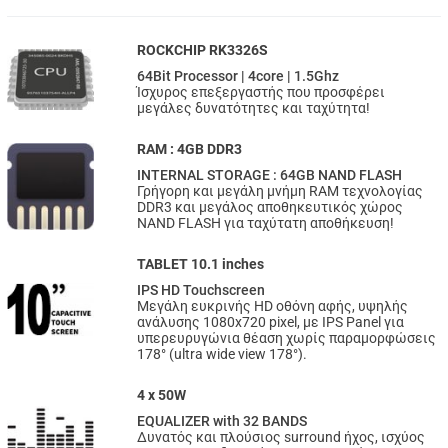
ROCKCHIP RK3326S
64Bit Processor | 4core | 1.5Ghz
Ίσχυρος επεξεργαστής που προσφέρει
μεγάλες δυνατότητες και ταχύτητα!
RAM : 4GB DDR3
INTERNAL STORAGE : 64GB NAND FLASH
Γρήγορη και μεγάλη μνήμη RAM τεχνολογίας
DDR3 και μεγάλος αποθηκευτικός χώρος
NAND FLASH για ταχύτατη αποθήκευση!
TABLET 10.1 inches
IPS HD Touchscreen
Μεγάλη ευκρινής HD οθόνη αφής, υψηλής
ανάλυσης 1080x720 pixel, με IPS Panel για
υπερευρυγώνια θέαση χωρίς παραμορφώσεις
178° (ultra wide view 178°).
4 x 50W
EQUALIZER with 32 BANDS
Δυνατός και πλούσιος surround ήχος, ισχύος