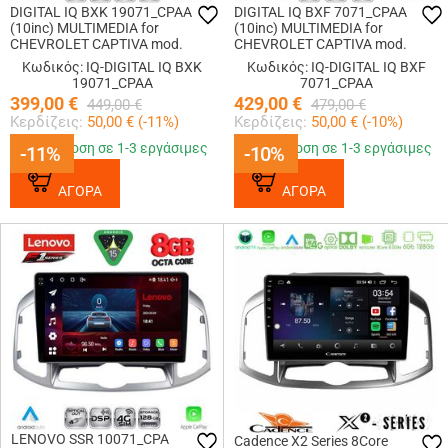
DIGITAL IQ BXK 19071_CPAA
DIGITAL IQ BXF 7071_CPAA
(10inc) MULTIMEDIA for
(10inc) MULTIMEDIA for
CHEVROLET CAPTIVA mod.
CHEVROLET CAPTIVA mod.
2012-2018
2012-2018
Κωδικός: IQ-DIGITAL IQ BXK
Κωδικός: IQ-DIGITAL IQ BXF
19071_CPAA
7071_CPAA
399,00
€
429,00
€
449,00
€
479,00
€
Κερδίζεις:
50,00
€ (
-11
%)
Κερδίζεις:
50,00
€ (
-10
%)
Παράδοση σε 1-3 εργάσιμες
Παράδοση σε 1-3 εργάσιμες
-11%
-11%
-10%
-10%
ΑΓΟΡΑ
ΑΓΟΡΑ
LENOVO SSR 10071_CPA
Cadence X2 Series 8Core