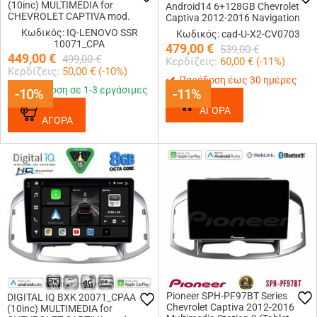
(10inc) MULTIMEDIA for
Android14 6+128GB Chevrolet
CHEVROLET CAPTIVA mod.
Captiva 2012-2016 Navigation
2012-2018
Multimedia Tablet 9
Κωδικός: IQ-LENOVO SSR
Κωδικός: cad-U-X2-CV0703
10071_CPA
479,00
€
539,00
€
449,00
€
499,00
€
Κερδίζεις:
60,00
€ (
-11
%)
Κερδίζεις:
50,00
€ (
-10
%)
Παράδοση έως 30 ημέρες
Παράδοση σε 1-3 εργάσιμες
-10%
-10%
-11%
-11%
ΑΓΟΡΑ
ΑΓΟΡΑ
Pioneer SPH-PF97BT Series
DIGITAL IQ BXK 20071_CPAA
Chevrolet Captiva 2012-2016
(10inc) MULTIMEDIA for