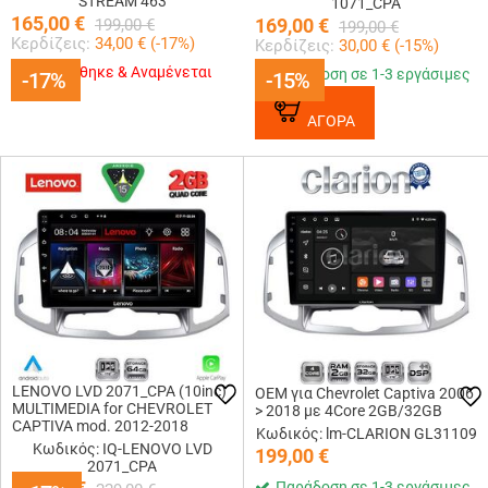
STREAM 463
1071_CPA
165,00
€
169,00
€
199,00
€
199,00
€
Κερδίζεις:
34,00
€ (
-17
%)
Κερδίζεις:
30,00
€ (
-15
%)
Εξαντλήθηκε & Αναμένεται
Παράδοση σε 1-3 εργάσιμες
-17%
-17%
-15%
-15%
ΑΓΟΡΑ
LENOVO LVD 2071_CPA (10inc)
OEM για Chevrolet Captiva 2006
MULTIMEDIA for CHEVROLET
> 2018 με 4Core 2GB/32GB
CAPTIVA mod. 2012-2018
Κωδικός: lm-CLARION GL31109
Κωδικός: IQ-LENOVO LVD
199,00
€
2071_CPA
Παράδοση σε 1-3 εργάσιμες