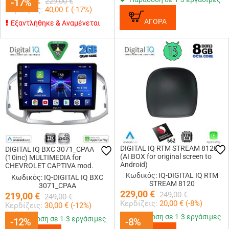
189,00
€
-17%
-17%
229,00
€
Κερδίζεις:
40,00
€ (
-17
%)
ΑΓΟΡΑ
Εξαντλήθηκε & Αναμένεται
DIGITAL IQ RTM STREAM 8120
DIGITAL IQ BXC 3071_CPAA
(AI BOX for original screen to
(10inc) MULTIMEDIA for
Android)
CHEVROLET CAPTIVA mod.
2012-2018
Κωδικός: IQ-DIGITAL IQ RTM
Κωδικός: IQ-DIGITAL IQ BXC
STREAM 8120
3071_CPAA
229,00
€
249,00
€
219,00
€
249,00
€
Κερδίζεις:
20,00
€ (
-8
%)
Κερδίζεις:
30,00
€ (
-12
%)
Παράδοση σε 1-3 εργάσιμες
Παράδοση σε 1-3 εργάσιμες
-12%
-12%
-8%
-8%