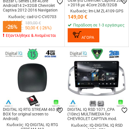
OEM για Chevrolet Captiva 2006
Bizzar C Series Lite 4Core
> 2018 με 4Core 2GB/32GB
Android14 2+32GB Chevrolet
Captiva 2012-2016 Navigation
Κωδικός: lm-LM ZL4109 GPS
Multimedia Tablet 9
149,00
€
Κωδικός: cad-U-C-CV0703
139,00
€
189,00
€
Παράδοση σε 1-3 εργάσιμες
-26%
-26%
Κερδίζεις:
50,00
€ (
-26
%)
Εξαντλήθηκε & Αναμένεται
ΑΓΟΡΑ
DIGITAL IQ RTG STREAM 463 (AI
DIGITAL IQ RSD 1071_CPA
BOX for original screen to
(10inc) MULTIMEDIA for
Android)
CHEVROLET CAPTIVA mod.
2012-2018
Κωδικός: IQ-DIGITAL IQ RTG
Κωδικός: IQ-DIGITAL IQ RSD