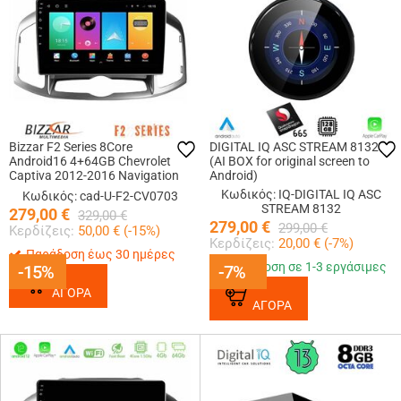
Bizzar F2 Series 8Core
DIGITAL IQ ASC STREAM 8132
Android16 4+64GB Chevrolet
(AI BOX for original screen to
Captiva 2012-2016 Navigation
Android)
Multimedia Tablet 9
Κωδικός: IQ-DIGITAL IQ ASC
Κωδικός: cad-U-F2-CV0703
STREAM 8132
279,00
€
329,00
€
279,00
€
299,00
€
Κερδίζεις:
50,00
€ (
-15
%)
Κερδίζεις:
20,00
€ (
-7
%)
Παράδοση έως 30 ημέρες
Παράδοση σε 1-3 εργάσιμες
-15%
-15%
-7%
-7%
ΑΓΟΡΑ
ΑΓΟΡΑ