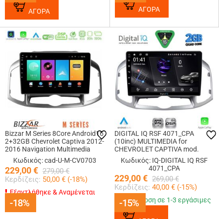
ΑΓΟΡΑ
ΑΓΟΡΑ
Bizzar M Series 8Core Android16
DIGITAL IQ RSF 4071_CPA
2+32GB Chevrolet Captiva 2012-
(10inc) MULTIMEDIA for
2016 Navigation Multimedia
CHEVROLET CAPTIVA mod.
Tablet 9
2012-2018
Κωδικός: cad-U-M-CV0703
Κωδικός: IQ-DIGITAL IQ RSF
4071_CPA
229,00
€
279,00
€
229,00
€
269,00
€
Κερδίζεις:
50,00
€ (
-18
%)
Κερδίζεις:
40,00
€ (
-15
%)
Εξαντλήθηκε & Αναμένεται
Παράδοση σε 1-3 εργάσιμες
-18%
-18%
-15%
-15%