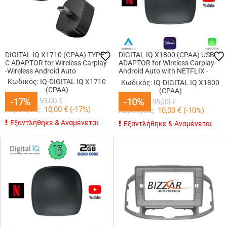
DIGITAL IQ X1710 (CPAA) TYPE-
DIGITAL IQ X1800 (CPAA) USB
C ADAPTOR for Wireless Carplay
ADAPTOR for Wireless Carplay-
-Wireless Android Auto
Android Auto with NETFLIX -
YOUTUBE - DISNEY+
Κωδικός: IQ-DIGITAL IQ X1710
Κωδικός: IQ-DIGITAL IQ X1800
(CPAA)
(CPAA)
49,00
€
-17%
-17%
89,00
-10%
-10%
€
59,00
€
99,00
€
Κερδίζεις:
10,00
€ (
-17
%)
Κερδίζεις:
10,00
€ (
-10
%)
Εξαντλήθηκε & Αναμένεται
Εξαντλήθηκε & Αναμένεται