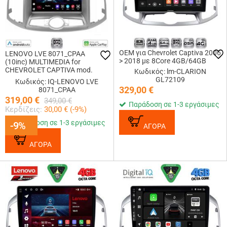
OEM για Chevrolet Captiva 2006
LENOVO LVE 8071_CPAA
> 2018 με 8Core 4GB/64GB
(10inc) MULTIMEDIA for
CHEVROLET CAPTIVA mod.
Κωδικός: lm-CLARION
2012-2018
GL72109
Κωδικός: IQ-LENOVO LVE
329,00
€
8071_CPAA
319,00
€
349,00
€
Παράδοση σε 1-3 εργάσιμες
Κερδίζεις:
30,00
€ (
-9
%)
Παράδοση σε 1-3 εργάσιμες
-9%
-9%
ΑΓΟΡΑ
ΑΓΟΡΑ