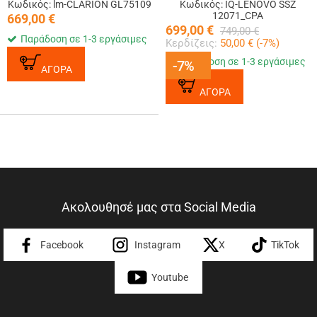
Κωδικός: lm-CLARION GL75109
Κωδικός: IQ-LENOVO SSZ
12071_CPA
669,00
€
699,00
€
749,00
€
Παράδοση σε 1-3 εργάσιμες
Κερδίζεις:
50,00
€ (
-7
%)
Παράδοση σε 1-3 εργάσιμες
-7%
-7%
ΑΓΟΡΑ
ΑΓΟΡΑ
Ακολουθησέ μας στα Social Media
Facebook
Instagram
X
TikTok
Youtube