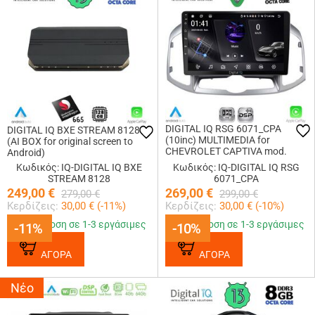
DIGITAL IQ RSG 6071_CPA
DIGITAL IQ BXE STREAM 8128
(10inc) MULTIMEDIA for
(AI BOX for original screen to
CHEVROLET CAPTIVA mod.
Android)
2012-2018
Κωδικός: IQ-DIGITAL IQ BXE
Κωδικός: IQ-DIGITAL IQ RSG
STREAM 8128
6071_CPA
249,00
€
269,00
€
279,00
€
299,00
€
Κερδίζεις:
30,00
€ (
-11
%)
Κερδίζεις:
30,00
€ (
-10
%)
Παράδοση σε 1-3 εργάσιμες
Παράδοση σε 1-3 εργάσιμες
-11%
-11%
-10%
-10%
ΑΓΟΡΑ
ΑΓΟΡΑ
Νέο