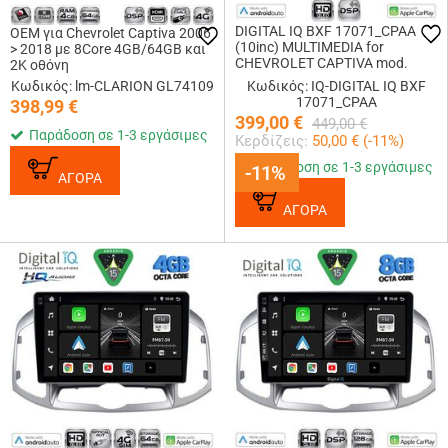
DIGITAL IQ BXF 17071_CPAA
OEM για Chevrolet Captiva 2006
(10inc) MULTIMEDIA for
> 2018 με 8Core 4GB/64GB και
CHEVROLET CAPTIVA mod.
2Κ οθόνη
2012-2018
Κωδικός: lm-CLARION GL74109
Κωδικός: IQ-DIGITAL IQ BXF
17071_CPAA
398,99
€
399,00
€
449,00
€
Παράδοση σε 1-3 εργάσιμες
Κερδίζεις:
50,00
€ (
-11
%)
Παράδοση σε 1-3 εργάσιμες
-11%
-11%
ΑΓΟΡΑ
ΑΓΟΡΑ