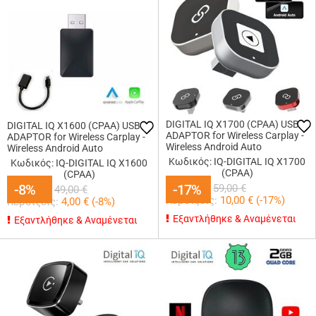
DIGITAL IQ X1700 (CPAA) USB
DIGITAL IQ X1600 (CPAA) USB
ADAPTOR for Wireless Carplay -
ADAPTOR for Wireless Carplay -
Wireless Android Auto
Wireless Android Auto
Κωδικός: IQ-DIGITAL IQ X1700
Κωδικός: IQ-DIGITAL IQ X1600
(CPAA)
(CPAA)
49,00
€
45,00
-8%
-8%
€
-17%
-17%
59,00
€
49,00
€
Κερδίζεις:
10,00
€ (
-17
%)
Κερδίζεις:
4,00
€ (
-8
%)
Εξαντλήθηκε & Αναμένεται
Εξαντλήθηκε & Αναμένεται