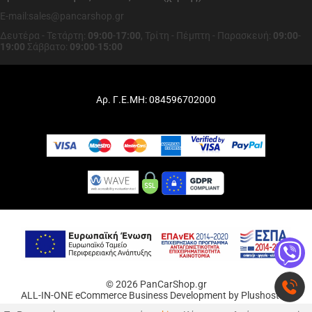
E-mail:sales@pancarshop.gr
Δευτέρα - Τετάρτη:
09:00
-
17:00
,
Τρίτη - Πέμπτη - Παρασκευή:
09:00
-
19:00
Σάββατο:
09:00
-
15:00
Αρ. Γ.Ε.ΜΗ: 084596702000
© 2026 PanCarShop.gr
ALL-IN-ONE eCommerce Business Development by Plushost.gr