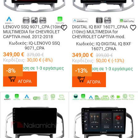
LENOVO SSQ 9071_CPA (10inc)
DIGITAL IQ BXF 16071_CPAA
MULTIMEDIA for CHEVROLET
(10inc) MULTIMEDIA for
CAPTIVA mod. 2012-2018
CHEVROLET CAPTIVA mod.
2012-2018
Κωδικός: IQ-LENOVO SSQ
Κωδικός: IQ-DIGITAL IQ BXF
9071_CPA
16071_CPAA
349,00
€
349,00
€
379,00
€
399,00
€
Κερδίζεις:
30,00
€ (
-8
%)
Κερδίζεις:
50,00
€ (
-13
%)
Παράδοση σε 1-3 εργάσιμες
Παράδοση σε 1-3 εργάσιμες
-8%
-8%
-13%
-13%
ΑΓΟΡΑ
ΑΓΟΡΑ