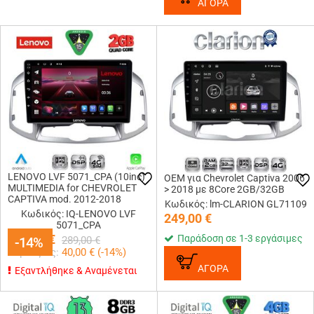
ΑΓΟΡΑ
LENOVO LVF 5071_CPA (10inc)
OEM για Chevrolet Captiva 2006
MULTIMEDIA for CHEVROLET
> 2018 με 8Core 2GB/32GB
CAPTIVA mod. 2012-2018
Κωδικός: lm-CLARION GL71109
Κωδικός: IQ-LENOVO LVF
249,00
€
5071_CPA
249,00
€
Παράδοση σε 1-3 εργάσιμες
-14%
-14%
289,00
€
Κερδίζεις:
40,00
€ (
-14
%)
ΑΓΟΡΑ
Εξαντλήθηκε & Αναμένεται