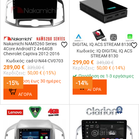
Nakamichi NAM5260 Series
DIGITAL IQ ACS STREAM 8130
4Core Android12 4+64GB
Κωδικός: IQ-DIGITAL IQ ACS
Chevrolet Captiva 2012-2016
STREAM 8130
Navigation Multimedia Tablet 10
Κωδικός: cad-U-N44-CV0703
299,00
€
349,00
€
Με Carplay &amp; Android Auto
289,00
€
339,00
€
Κερδίζεις:
50,00
€ (
-14
%)
Κερδίζεις:
50,00
€ (
-15
%)
Παράδοση σε 1-3 εργάσιμες
Παράδοση έως 30 ημέρες
-15%
-15%
-14%
-14%
ΑΓΟΡΑ
ΑΓΟΡΑ