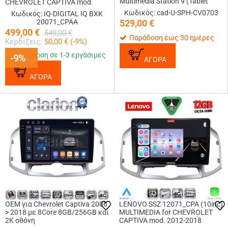
Multimedia Station 9 (Tablet
CHEVROLET CAPTIVA mod.
Style) Με Carplay &amp;
2012-2018
Κωδικός: cad-U-SPH-CV0703
Κωδικός: IQ-DIGITAL IQ BXK
Android Auto
20071_CPAA
529,00
€
499,00
€
549,00
€
Παράδοση έως 30 ημέρες
Κερδίζεις:
50,00
€ (
-9
%)
Παράδοση σε 1-3 εργάσιμες
-9%
-9%
ΑΓΟΡΑ
ΑΓΟΡΑ
OEM για Chevrolet Captiva 2006
LENOVO SSZ 12071_CPA (10inc)
> 2018 με 8Core 8GB/256GB και
MULTIMEDIA for CHEVROLET
2Κ οθόνη
CAPTIVA mod. 2012-2018