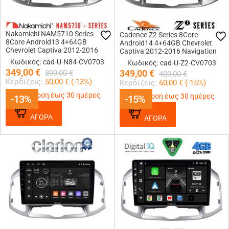
Nakamichi NAM5710 Series
Cadence Z2 Series 8Core
8Core Android13 4+64GB
Android14 4+64GB Chevrolet
Chevrolet Captiva 2012-2016
Captiva 2012-2016 Navigation
Navigation Multimedia Tablet 9
Multimedia Tablet 9 Με Carplay
Κωδικός: cad-U-N84-CV0703
Κωδικός: cad-U-Z2-CV0703
& Android Auto
349,00
€
349,00
€
399,00
€
409,00
€
Κερδίζεις:
50,00
€ (
-13
%)
Κερδίζεις:
60,00
€ (
-15
%)
Παράδοση έως 30 ημέρες
Παράδοση έως 30 ημέρες
-13%
-13%
-15%
-15%
ΑΓΟΡΑ
ΑΓΟΡΑ