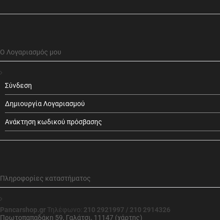
Ο Λογαριασμός μου
Σύνδεση
Δημιουργία Λογαριασμού
Ανάκτηση κωδικού πρόσβασης
Πληροφορίες καταστήματος
Pancarshop.gr
Τηλέφωνο:
210 2921997 / 210 2914326
Πρωτοπαπαδάκη 59, Γαλάτσι, 11147 (χάρτης)