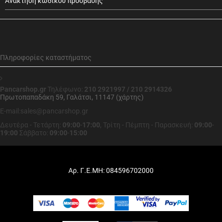
Ανάκτηση κωδικού πρόσβασης
Πληροφορίες καταστήματος
Pancarshop.gr
Τηλέφωνο:
210 2921997 / 210 2914326
Πρωτοπαπαδάκη 59, Γαλάτσι, 11147 (χάρτης)
E-mail:sales@pancarshop.gr
Δευτέρα - Τετάρτη:
09:00
-
17:00
,
Τρίτη - Πέμπτη - Παρασκευή:
09:00
-
19:00
Σάββατο:
09:00
-
15:00
Αρ. Γ.Ε.ΜΗ: 084596702000