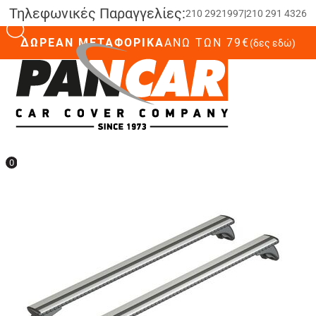
Τηλεφωνικές Παραγγελίες:
210 2921997
|
210 291 4326
ΔΩΡΕΑΝ ΜΕΤΑΦΟΡΙΚΑ
ΆΝΩ ΤΩΝ 79€
(δες εδώ)
0
0