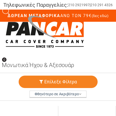
Τηλεφωνικές Παραγγελίες:
210 2921997
|
210 291 4326
ΔΩΡΕΑΝ ΜΕΤΑΦΟΡΙΚΑ
ΆΝΩ ΤΩΝ 79€
(δες εδώ)
0
0
Μονωτικά Ήχου & Αξεσουάρ
Επίλεξε Φίλτρα
Φθηνότερο σε Ακριβότερο