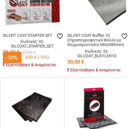
SILENT COAT STARTER SET
SILENT COAT Buffler 10
(Ηχοαπορροφητικό Φύλλο με
Κωδικός: IQ-
Θερμοπροστασία 980x980mm)
SILCOAT_STARTER_SET
1 Τεμάχιο
26,90
€
Κωδικός: IQ-
29,90
€
SILCOAT_BUFFLER10
-10%
-10%
Κερδίζεις:
3,00
€ (
-10
%)
30,00
€
Εξαντλήθηκε & Αναμένεται
Εξαντλήθηκε & Αναμένεται