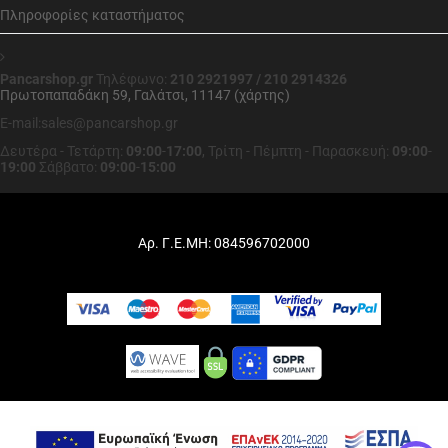
Πληροφορίες καταστήματος
Pancarshop.gr
Τηλέφωνο:
210 2921997 / 210 2914326
Πρωτοπαπαδάκη 59, Γαλάτσι, 11147 (χάρτης)
E-mail:sales@pancarshop.gr
Δευτέρα - Τετάρτη:
09:00
-
17:00
,
Τρίτη - Πέμπτη - Παρασκευή:
09:00
-
19:00
Σάββατο:
09:00
-
15:00
Αρ. Γ.Ε.ΜΗ: 084596702000