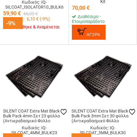
Kit
Κωδικός: IQ-
SILCOAT_ISOLATOR10_BULK6
70,00
€
59,90
€
66,00
€
Διαθέσιμο -
Κερδίζεις:
6,10
€ (
-9
%)
Ετοιμοπαράδοτο
-9%
-9%
Εξαντλήθηκε & Αναμένεται
ΑΓΟΡΑ
SILENT COAT Extra Mat Black
SILENT COAT Extra Mat Black
Bulk Pack 4mm Σετ 23 φύλλα
Bulk Pack 3mm Σετ 30 φύλλα
(Αντικραδασμικό Φύλλο
(Αντικραδασμικό Φύλλο
Αυτοκινήτου 375x250mm)
Αυτοκινήτου 375x250mm)
Κωδικός: IQ-
Κωδικός: IQ-
SILCOAT_4MM_BULK23
SILCOAT_3MM_BULK30