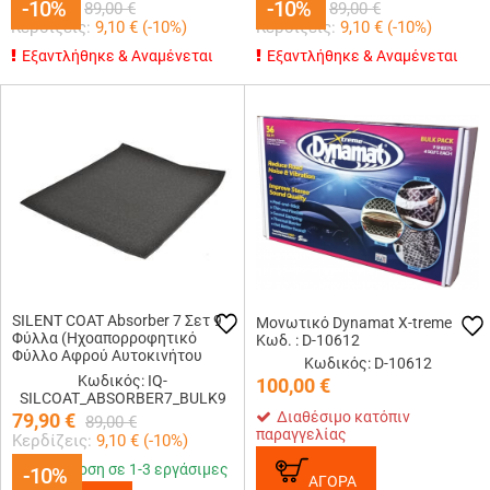
79,90
-10%
-10%
€
79,90
-10%
-10%
€
89,00
€
89,00
€
Κερδίζεις:
9,10
€ (
-10
%)
Κερδίζεις:
9,10
€ (
-10
%)
Εξαντλήθηκε & Αναμένεται
Εξαντλήθηκε & Αναμένεται
SILENT COAT Absorber 7 Σετ 9
Μονωτικό Dynamat X-treme
Φύλλα (Ηχοαπορροφητικό
Κωδ. : D-10612
Φύλλο Αφρού Αυτοκινήτου
Κωδικός: D-10612
600x500mm)
Κωδικός: IQ-
100,00
€
SILCOAT_ABSORBER7_BULK9
Διαθέσιμο κατόπιν
79,90
€
89,00
€
παραγγελίας
Κερδίζεις:
9,10
€ (
-10
%)
Παράδοση σε 1-3 εργάσιμες
-10%
-10%
ΑΓΟΡΑ