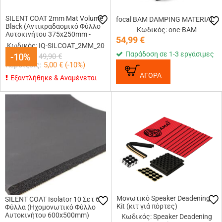
SILENT COAT 2mm Mat Volume
focal BAM DAMPING MATERIAL
Black (Αντικραδασμικό Φύλλο
Κωδικός: one-BAM
Αυτοκινήτου 375x250mm -
54,99
€
20pc - 1,875τ.μ.)
Κωδικός: IQ-SILCOAT_2MM_20
Παράδοση σε 1-3 εργάσιμες
44,90
€
-10%
-10%
49,90
€
Κερδίζεις:
5,00
€ (
-10
%)
ΑΓΟΡΑ
Εξαντλήθηκε & Αναμένεται
Μονωτικό Speaker Deadening
SILENT COAT Isolator 10 Σετ 6
Kit (κιτ γιά πόρτες)
Φύλλα (Ηχομονωτικό Φύλλο
Αυτοκινήτου 600x500mm)
Κωδικός: Speaker Deadening