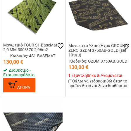
Μονωτικό FOUR S1-BaseMat
Μονωτικό Υλικό Ήχου GROUND
2,0 MM 500*370 2,96m2
ZERO GZDM 3750AB-GOLD (set
10τεμ)
Κωδικός: 4S1-BASEMAT
130,00
€
Κωδικός: GZDM.3750AB.GOLD
130,00
€
Διαθέσιμο -
Ετοιμοπαράδοτο
Εξαντλήθηκε & Αναμένεται
Θέλω να ειδοποιηθώ όταν το
προϊόν θα είναι ξανά διαθέσιμο
ΑΓΟΡΑ