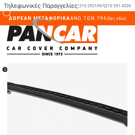
Τηλεφωνικές Παραγγελίες:
210 2921997
|
210 291 4326
ΔΩΡΕΑΝ ΜΕΤΑΦΟΡΙΚΑ
ΆΝΩ ΤΩΝ 79€
(δες εδώ)
0
0