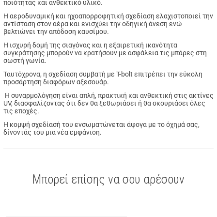
ποιότητας και ανθεκτικό υλικό.
Η αεροδυναμική και ηχοαπορροφητική σχεδίαση ελαχιστοποιεί την
αντίσταση στον αέρα και ενισχύει την οδηγική άνεση ενώ
βελτιώνει την απόδοση καυσίμου.
Η ισχυρή δομή της σιαγόνας και η εξαιρετική ικανότητα
συγκράτησης μπορούν να κρατήσουν με ασφάλεια τις μπάρες στη
σωστή γωνία.
Ταυτόχρονα, η σχεδίαση συμβατή με T-bolt επιτρέπει την εύκολη
προσάρτηση διαφόρων αξεσουάρ.
Η συναρμολόγηση είναι απλή, πρακτική και ανθεκτική στις ακτίνες
UV, διασφαλίζοντας ότι δεν θα ξεθωριάσει ή θα σκουριάσει όλες
τις εποχές.
Η κομψή σχεδίασή του ενσωματώνεται άψογα με το όχημά σας,
δίνοντάς του μια νέα εμφάνιση.
Μπορεί επίσης να σου αρέσουν