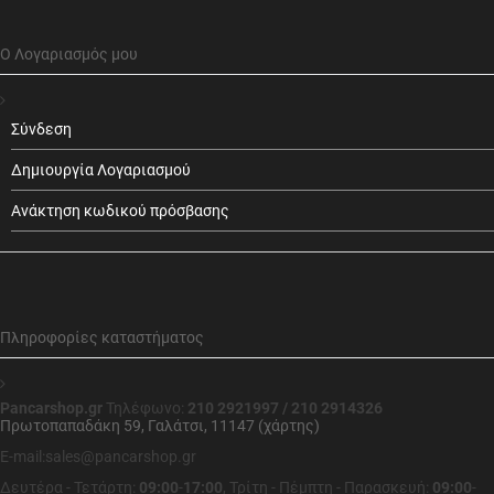
Ο Λογαριασμός μου
Σύνδεση
Δημιουργία Λογαριασμού
Ανάκτηση κωδικού πρόσβασης
Πληροφορίες καταστήματος
Pancarshop.gr
Τηλέφωνο:
210 2921997 / 210 2914326
Πρωτοπαπαδάκη 59, Γαλάτσι, 11147 (χάρτης)
E-mail:sales@pancarshop.gr
Δευτέρα - Τετάρτη:
09:00
-
17:00
,
Τρίτη - Πέμπτη - Παρασκευή:
09:00
-