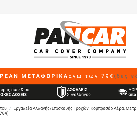
ΡΕΑΝ ΜΕΤΑΦΟΡΙΚΑ
άνω των 79€
(δες ε
ΑΣΦΑΛΕΙΣ
ωμές έως & σε
ΔΩΡ
Συναλλαγές
ΤΟΚΕΣ ΔΟΣΕΙΣ
από 
του
/
Εργαλεία Αλλαγής/Επισκευής Τροχών, Κομπρεσέρ Αέρα, Μετρ
784)