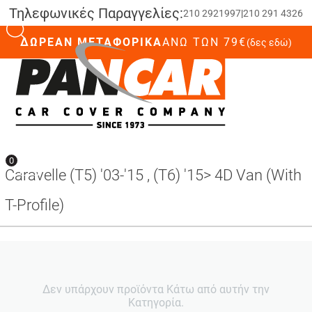
Τηλεφωνικές Παραγγελίες:
210 2921997
|
210 291 4326
ΔΩΡΕΑΝ ΜΕΤΑΦΟΡΙΚΑ
ΆΝΩ ΤΩΝ 79€
(δες εδώ)
0
0
Caravelle (T5) '03-'15 , (T6) '15> 4D Van (With
T-Profile)
Δεν υπάρχουν προϊόντα Κάτω από αυτήν την
Κατηγορία.