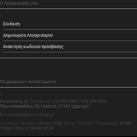
Ο Λογαριασμός μου
Σύνδεση
Δημιουργία Λογαριασμού
Ανάκτηση κωδικού πρόσβασης
Πληροφορίες καταστήματος
Pancarshop.gr
Τηλέφωνο:
210 2921997 / 210 2914326
Πρωτοπαπαδάκη 59, Γαλάτσι, 11147 (χάρτης)
E-mail:sales@pancarshop.gr
Δευτέρα - Τετάρτη:
09:00
-
17:00
,
Τρίτη - Πέμπτη - Παρασκευή:
09:00
-
19:00
Σάββατο:
09:00
-
15:00