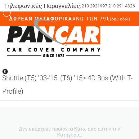
Τηλεφωνικές Παραγγελίες:
210 2921997
|
210 291 4326
ΔΩΡΕΑΝ ΜΕΤΑΦΟΡΙΚΑ
ΆΝΩ ΤΩΝ 79€
(δες εδώ)
0
0
Shuttle (T5) '03-'15, (T6) '15> 4D Bus (With T-
Profile)
Δεν υπάρχουν προϊόντα Κάτω από αυτήν την
Κατηγορία.