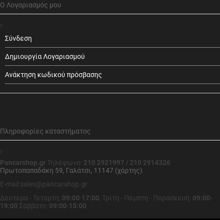
Ο Λογαριασμός μου
Σύνδεση
Δημιουργία Λογαριασμού
Ανάκτηση κωδικού πρόσβασης
Πληροφορίες καταστήματος
Pancarshop.gr
Τηλέφωνο:
210 2921997 / 210 2914326
Πρωτοπαπαδάκη 59, Γαλάτσι, 11147 (χάρτης)
E-mail:sales@pancarshop.gr
Δευτέρα - Τετάρτη:
09:00
-
17:00
,
Τρίτη - Πέμπτη - Παρασκευή:
09:00
-
19:00
Σάββατο:
09:00
-
15:00