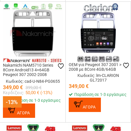
OEM για Peugeot 307 2001 >
Nakamichi NAM5710 Series
2008 με 8Core 4GB/64GB
8Core Android13 4+64GB
Peugeot 307 2002-2008
Κωδικός: lm-CLARION
Navigation Multimedia Tablet 9
GL72017
Κωδικός: cad-U-N84-PG0655
349,00
€
349,00
€
399,00
€
Κερδίζεις:
50,00
€ (
-13
%)
Παράδοση σε 1-3 εργάσιμες
Παράδοση σε 1-3 εργάσιμες
-13%
-13%
ΑΓΟΡΑ
ΑΓΟΡΑ