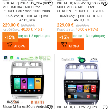
DIGITAL IQ RSF 4512_CPA (9inc)
DIGITAL IQ RSF 4510_CPA (9inc)
MULTIMEDIA TABLET for
MULTIMEDIA TABLET for
PEUGEOT 307 mod. 2001-2008
CITROEN - PEUGEOT - TOYOTA
Κωδικός: IQ-DIGITAL IQ RSF
Κωδικός: IQ-DIGITAL IQ RSF
4512_CPA
4510_CPA
229,00
€
229,00
€
269,00
€
269,00
€
Κερδίζεις:
40,00
€ (
-15
%)
Κερδίζεις:
40,00
€ (
-15
%)
Παράδοση σε 1-3 εργάσιμες
Παράδοση σε 1-3 εργάσιμες
-15%
-15%
-15%
-15%
ΑΓΟΡΑ
ΑΓΟΡΑ
Bizzar M Series 8Core Android16
DIGITAL IQ CRT 2512_GPS