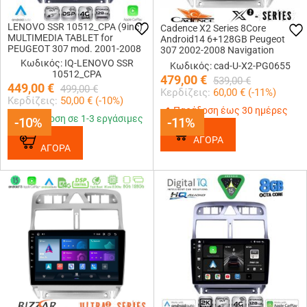
LENOVO SSR 10512_CPA (9inc)
Cadence X2 Series 8Core
MULTIMEDIA TABLET for
Android14 6+128GB Peugeot
PEUGEOT 307 mod. 2001-2008
307 2002-2008 Navigation
Multimedia Tablet 9
Κωδικός: IQ-LENOVO SSR
Κωδικός: cad-U-X2-PG0655
10512_CPA
479,00
€
539,00
€
449,00
€
499,00
€
Κερδίζεις:
60,00
€ (
-11
%)
Κερδίζεις:
50,00
€ (
-10
%)
Παράδοση έως 30 ημέρες
Παράδοση σε 1-3 εργάσιμες
-10%
-10%
-11%
-11%
ΑΓΟΡΑ
ΑΓΟΡΑ