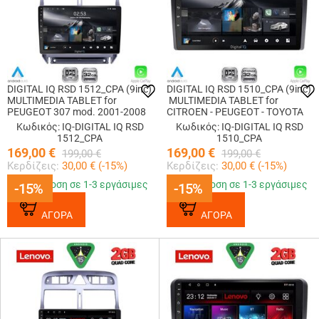
DIGITAL IQ RSD 1512_CPA (9inc)
DIGITAL IQ RSD 1510_CPA (9inc)
MULTIMEDIA TABLET for
MULTIMEDIA TABLET for
PEUGEOT 307 mod. 2001-2008
CITROEN - PEUGEOT - TOYOTA
Κωδικός: IQ-DIGITAL IQ RSD
Κωδικός: IQ-DIGITAL IQ RSD
1512_CPA
1510_CPA
169,00
€
169,00
€
199,00
€
199,00
€
Κερδίζεις:
30,00
€ (
-15
%)
Κερδίζεις:
30,00
€ (
-15
%)
Παράδοση σε 1-3 εργάσιμες
Παράδοση σε 1-3 εργάσιμες
-15%
-15%
-15%
-15%
ΑΓΟΡΑ
ΑΓΟΡΑ