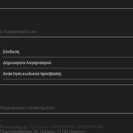
Ο Λογαριασμός μου
Σύνδεση
Δημιουργία Λογαριασμού
Ανάκτηση κωδικού πρόσβασης
Πληροφορίες καταστήματος
Pancarshop.gr
Τηλέφωνο:
210 2921997 / 210 2914326
Πρωτοπαπαδάκη 59, Γαλάτσι, 11147 (χάρτης)