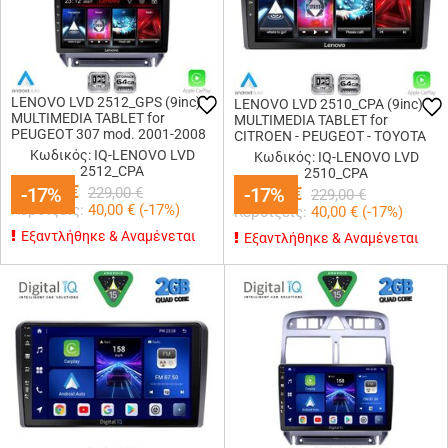
LENOVO LVD 2512_GPS (9inc)
LENOVO LVD 2510_CPA (9inc)
MULTIMEDIA TABLET for
MULTIMEDIA TABLET for
PEUGEOT 307 mod. 2001-2008
CITROEN - PEUGEOT - TOYOTA
Κωδικός: IQ-LENOVO LVD
Κωδικός: IQ-LENOVO LVD
2512_CPA
2510_CPA
189,00
€
-17%
-17%
189,00
-17%
-17%
€
229,00
€
229,00
€
Κερδίζεις:
40,00
€ (
-17
%)
Κερδίζεις:
40,00
€ (
-17
%)
Εξαντλήθηκε & Αναμένεται
Εξαντλήθηκε & Αναμένεται