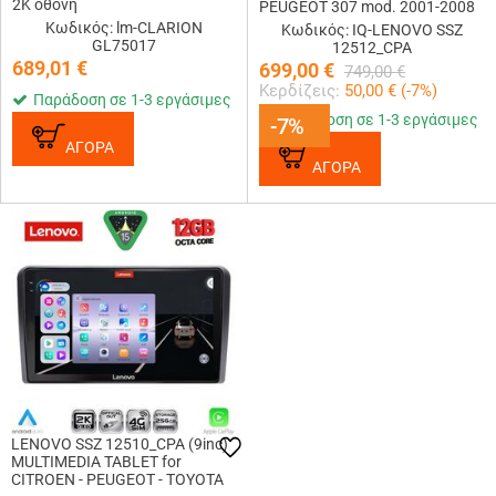
2Κ οθόνη
PEUGEOT 307 mod. 2001-2008
Κωδικός: lm-CLARION
Κωδικός: IQ-LENOVO SSZ
GL75017
12512_CPA
689,01
€
699,00
€
749,00
€
Κερδίζεις:
50,00
€ (
-7
%)
Παράδοση σε 1-3 εργάσιμες
Παράδοση σε 1-3 εργάσιμες
-7%
-7%
ΑΓΟΡΑ
ΑΓΟΡΑ
LENOVO SSZ 12510_CPA (9inc)
MULTIMEDIA TABLET for
CITROEN - PEUGEOT - TOYOTA