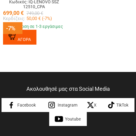
Κωδικός: IQ-LENOVO SSZ
12510_CPA
699,00
€
749,00
€
Κερδίζεις:
50,00
€ (
-7
%)
Παράδοση σε 1-3 εργάσιμες
-7%
-7%
ΑΓΟΡΑ
Ακολουθησέ μας στα Social Media
Facebook
Instagram
X
TikTok
Youtube