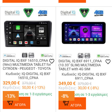
DIGITAL IQ BXF 16510_CPAA
DIGITAL IQ BXF 6911_CPAA
(9inc) MULTIMEDIA TABLET for
(10.33" SLIM) MULTIMEDIA
CITROEN - PEUGEOT - TOYOTA
TABLET with 4G SIM
Κωδικός: IQ-DIGITAL IQ BXF
Κωδικός: IQ-DIGITAL IQ BXF
16510_CPAA
6911_CPAA
329,00
€
349,00
€
379,00
€
379,00
€
Κερδίζεις:
50,00
€ (
-13
%)
Κερδίζεις:
30,00
€ (
-8
%)
Παράδοση σε 1-3 εργάσιμες
Παράδοση σε 1-3 εργάσιμες
-13%
-13%
-8%
-8%
ΑΓΟΡΑ
ΑΓΟΡΑ