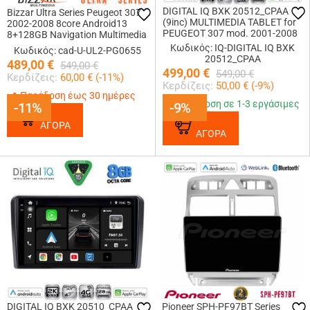
DIGITAL IQ BXK 20512_CPAA
Bizzar Ultra Series Peugeot 307
(9inc) MULTIMEDIA TABLET for
2002-2008 8core Android13
PEUGEOT 307 mod. 2001-2008
8+128GB Navigation Multimedia
Tablet 9
Κωδικός: IQ-DIGITAL IQ BXK
Κωδικός: cad-U-UL2-PG0655
20512_CPAA
489,00
€
549,00
€
499,00
€
549,00
€
Κερδίζεις:
60,00
€ (
-11
%)
Κερδίζεις:
50,00
€ (
-9
%)
Παράδοση έως 30 ημέρες
Παράδοση σε 1-3 εργάσιμες
-11%
-11%
-9%
-9%
ΑΓΟΡΑ
ΑΓΟΡΑ
DIGITAL IQ BXK 20510_CPAA
Pioneer SPH-PF97BT Series