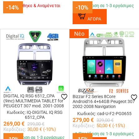
Εξαντλήθηκε & Αναμένεται
Παράδοση σε 1-3 εργάσιμες
-14%
-14%
-10%
-10%
ΑΓΟΡΑ
Νέο
DIGITAL IQ RSG 6512_CPA
Bizzar F2 Series 8Core
(9inc) MULTIMEDIA TABLET for
Android16 4+64GB Peugeot 307
PEUGEOT 307 mod. 2001-2008
2002-2008 Navigation
Multimedia Tablet 9
Κωδικός: IQ-DIGITAL IQ RSG
Κωδικός: cad-U-F2-PG0655
6512_CPA
279,00
€
329,00
€
269,00
€
299,00
€
Κερδίζεις:
50,00
€ (
-15
%)
Κερδίζεις:
30,00
€ (
-10
%)
Παράδοση σε 1-3 εργάσιμες
Παράδοση σε 1-3 εργάσιμες