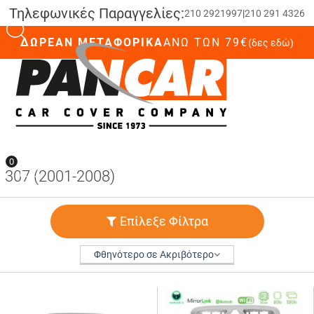
Τηλεφωνικές Παραγγελίες:
210 2921997
|
210 291 4326
ΔΩΡΕΑΝ ΜΕΤΑΦΟΡΙΚΑ
ΆΝΩ ΤΩΝ 79€
(δες εδώ)
0
0
307 (2001-2008)
Επίλεξε Φίλτρα
Φθηνότερο σε Ακριβότερο