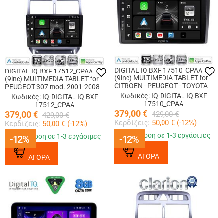
DIGITAL IQ BXF 17510_CPAA
DIGITAL IQ BXF 17512_CPAA
(9inc) MULTIMEDIA TABLET for
(9inc) MULTIMEDIA TABLET for
CITROEN - PEUGEOT - TOYOTA
PEUGEOT 307 mod. 2001-2008
Κωδικός: IQ-DIGITAL IQ BXF
Κωδικός: IQ-DIGITAL IQ BXF
17510_CPAA
17512_CPAA
379,00
€
379,00
€
429,00
€
429,00
€
Κερδίζεις:
50,00
€ (
-12
%)
Κερδίζεις:
50,00
€ (
-12
%)
Παράδοση σε 1-3 εργάσιμες
Παράδοση σε 1-3 εργάσιμες
-12%
-12%
-12%
-12%
ΑΓΟΡΑ
ΑΓΟΡΑ