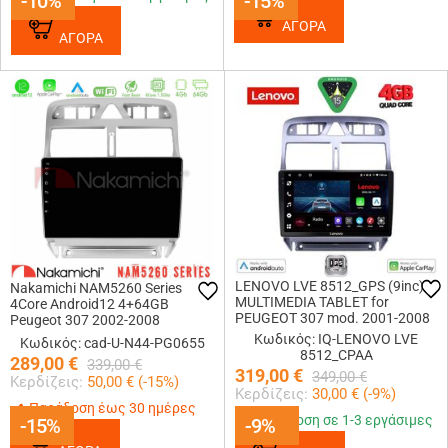
-10%
-10%
-15%
-15%
ΑΓΟΡΑ
ΑΓΟΡΑ
LENOVO LVE 8512_GPS (9inc)
Nakamichi NAM5260 Series
MULTIMEDIA TABLET for
4Core Android12 4+64GB
PEUGEOT 307 mod. 2001-2008
Peugeot 307 2002-2008
Navigation Multimedia Tablet 9
Κωδικός: IQ-LENOVO LVE
Κωδικός: cad-U-N44-PG0655
Με Carplay &amp; Android Auto
8512_CPAA
289,00
€
339,00
€
319,00
€
349,00
€
Κερδίζεις:
50,00
€ (
-15
%)
Κερδίζεις:
30,00
€ (
-9
%)
Παράδοση έως 30 ημέρες
Παράδοση σε 1-3 εργάσιμες
-15%
-15%
-9%
-9%