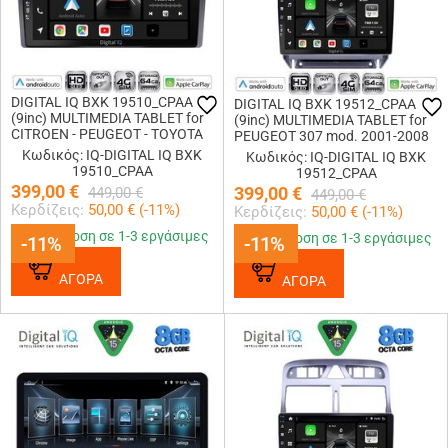
DIGITAL IQ BXK 19510_CPAA
DIGITAL IQ BXK 19512_CPAA
(9inc) MULTIMEDIA TABLET for
(9inc) MULTIMEDIA TABLET for
CITROEN - PEUGEOT - TOYOTA
PEUGEOT 307 mod. 2001-2008
Κωδικός: IQ-DIGITAL IQ BXK
Κωδικός: IQ-DIGITAL IQ BXK
19510_CPAA
19512_CPAA
399,00
€
399,00
€
449,00
€
449,00
€
Κερδίζεις:
50,00
€ (
-11
%)
Κερδίζεις:
50,00
€ (
-11
%)
Παράδοση σε 1-3 εργάσιμες
Παράδοση σε 1-3 εργάσιμες
-11%
-11%
-11%
-11%
ΑΓΟΡΑ
ΑΓΟΡΑ