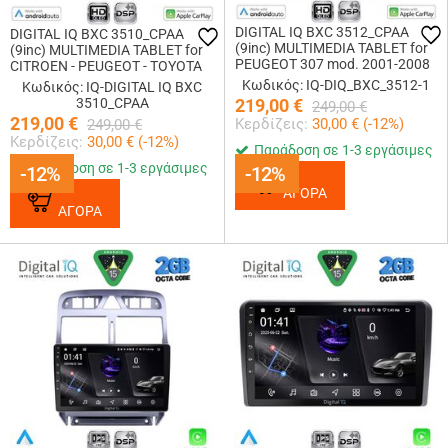
DIGITAL IQ BXC 3512_CPAA
DIGITAL IQ BXC 3510_CPAA
(9inc) MULTIMEDIA TABLET for
(9inc) MULTIMEDIA TABLET for
PEUGEOT 307 mod. 2001-2008
CITROEN - PEUGEOT - TOYOTA
Κωδικός: IQ-DIQ_BXC_3512-1
Κωδικός: IQ-DIGITAL IQ BXC
3510_CPAA
219,00
€
249,00
€
219,00
€
Κερδίζεις:
30,00
€ (
-12
%)
249,00
€
Κερδίζεις:
30,00
€ (
-12
%)
Παράδοση σε 1-3 εργάσιμες
Παράδοση σε 1-3 εργάσιμες
-12%
-12%
-12%
-12%
ΑΓΟΡΑ
ΑΓΟΡΑ