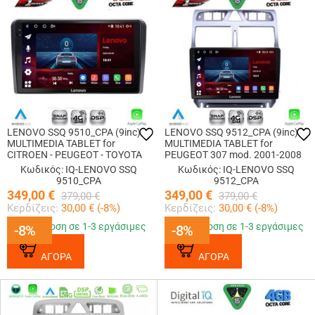
LENOVO SSQ 9510_CPA (9inc)
LENOVO SSQ 9512_CPA (9inc)
MULTIMEDIA TABLET for
MULTIMEDIA TABLET for
CITROEN - PEUGEOT - TOYOTA
PEUGEOT 307 mod. 2001-2008
Κωδικός: IQ-LENOVO SSQ
Κωδικός: IQ-LENOVO SSQ
9510_CPA
9512_CPA
349,00
€
349,00
€
379,00
€
379,00
€
Κερδίζεις:
30,00
€ (
-8
%)
Κερδίζεις:
30,00
€ (
-8
%)
Παράδοση σε 1-3 εργάσιμες
Παράδοση σε 1-3 εργάσιμες
-8%
-8%
-8%
-8%
ΑΓΟΡΑ
ΑΓΟΡΑ