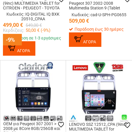
(9inc) MULTIMEDIA TABLET for
Peugeot 307 2002-2008
CITROEN - PEUGEOT - TOYOTA
Multimedia Station 9 (Tablet
Style) Με Carplay &amp; Android
Κωδικός: IQ-DIGITAL IQ BXK
Κωδικός: cad-U-SPH-PG0655
Auto
20510_CPAA
509,00
€
499,00
€
549,00
€
Παράδοση έως 30 ημέρες
Κερδίζεις:
50,00
€ (
-9
%)
Παράδοση σε 1-3 εργάσιμες
-9%
-9%
ΑΓΟΡΑ
ΑΓΟΡΑ
OEM για Peugeot 307 2001 >
LENOVO SSZ 12512_CPA (9inc)
2008 με 8Core 8GB/256GB και
MULTIMEDIA TABLET for