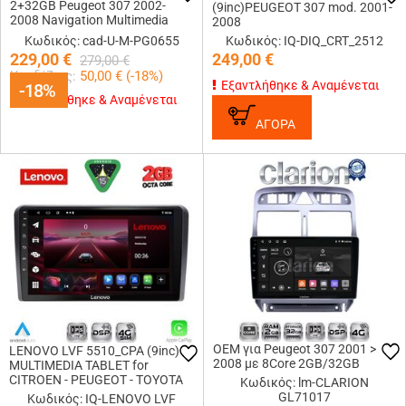
2+32GB Peugeot 307 2002-
(9inc)PEUGEOT 307 mod. 2001-
2008 Navigation Multimedia
2008
Tablet 9
Κωδικός: cad-U-M-PG0655
Κωδικός: IQ-DIQ_CRT_2512
229,00
€
249,00
€
279,00
€
Κερδίζεις:
50,00
€ (
-18
%)
Εξαντλήθηκε & Αναμένεται
-18%
-18%
Εξαντλήθηκε & Αναμένεται
ΑΓΟΡΑ
OEM για Peugeot 307 2001 >
LENOVO LVF 5510_CPA (9inc)
2008 με 8Core 2GB/32GB
MULTIMEDIA TABLET for
CITROEN - PEUGEOT - TOYOTA
Κωδικός: lm-CLARION
GL71017
Κωδικός: IQ-LENOVO LVF