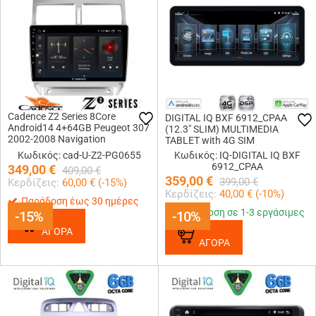
Cadence Z2 Series 8Core
DIGITAL IQ BXF 6912_CPAA
Android14 4+64GB Peugeot 307
(12.3" SLIM) MULTIMEDIA
2002-2008 Navigation
TABLET with 4G SIM
Multimedia Tablet 9 Με Carplay
Κωδικός: cad-U-Z2-PG0655
Κωδικός: IQ-DIGITAL IQ BXF
& Android Auto
6912_CPAA
349,00
€
409,00
€
359,00
€
399,00
€
Κερδίζεις:
60,00
€ (
-15
%)
Κερδίζεις:
40,00
€ (
-10
%)
Παράδοση έως 30 ημέρες
Παράδοση σε 1-3 εργάσιμες
-15%
-15%
-10%
-10%
ΑΓΟΡΑ
ΑΓΟΡΑ