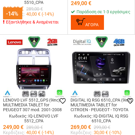
5510_CPA
249,00
€
249,00
€
289,00
€
Παράδοση σε 1-3 εργάσιμες
-14%
-14%
Κερδίζεις:
40,00
€ (
-14
%)
Εξαντλήθηκε & Αναμένεται
ΑΓΟΡΑ
LENOVO LVF 5512_GPS (9inc)
DIGITAL IQ RSG 6510_CPA (9inc)
MULTIMEDIA TABLET for
MULTIMEDIA TABLET for
PEUGEOT 307 mod. 2001-2008
CITROEN - PEUGEOT - TOYOTA
Κωδικός: IQ-LENOVO LVF
Κωδικός: IQ-DIGITAL IQ RSG
5512_CPA
6510_CPA
249,00
€
269,00
€
289,00
€
299,00
€
Κερδίζεις:
40,00
€ (
-14
%)
Κερδίζεις:
30,00
€ (
-10
%)