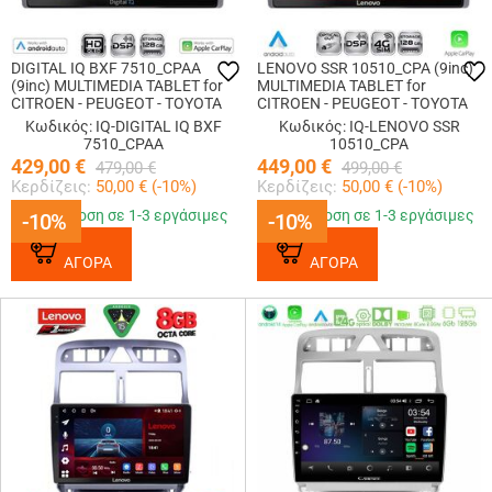
DIGITAL IQ BXF 7510_CPAA
LENOVO SSR 10510_CPA (9inc)
(9inc) MULTIMEDIA TABLET for
MULTIMEDIA TABLET for
CITROEN - PEUGEOT - TOYOTA
CITROEN - PEUGEOT - TOYOTA
Κωδικός: IQ-DIGITAL IQ BXF
Κωδικός: IQ-LENOVO SSR
7510_CPAA
10510_CPA
429,00
€
449,00
€
479,00
€
499,00
€
Κερδίζεις:
50,00
€ (
-10
%)
Κερδίζεις:
50,00
€ (
-10
%)
Παράδοση σε 1-3 εργάσιμες
Παράδοση σε 1-3 εργάσιμες
-10%
-10%
-10%
-10%
ΑΓΟΡΑ
ΑΓΟΡΑ