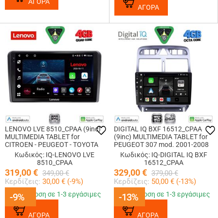
ΑΓΟΡΑ
ΑΓΟΡΑ
LENOVO LVE 8510_CPAA (9inc)
DIGITAL IQ BXF 16512_CPAA
MULTIMEDIA TABLET for
(9inc) MULTIMEDIA TABLET for
CITROEN - PEUGEOT - TOYOTA
PEUGEOT 307 mod. 2001-2008
Κωδικός: IQ-LENOVO LVE
Κωδικός: IQ-DIGITAL IQ BXF
8510_CPAA
16512_CPAA
319,00
€
329,00
€
349,00
€
379,00
€
Κερδίζεις:
30,00
€ (
-9
%)
Κερδίζεις:
50,00
€ (
-13
%)
Παράδοση σε 1-3 εργάσιμες
Παράδοση σε 1-3 εργάσιμες
-9%
-9%
-13%
-13%
ΑΓΟΡΑ
ΑΓΟΡΑ