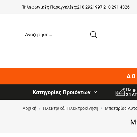
Τηλεφωνικές Παραγγελίες:
210 2921997
|
210 291 4326
ΔΩ
Πληρ
Κατηγορίες Προιόντων
24 Α
Αρχική
/
Ηλεκτρικά | Ηλεκτροκίνηση
/
Μπαταρίες Αυτ
Μπ