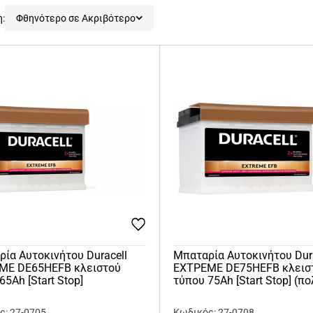
η:
Φθηνότερο σε Ακριβότερο
ία Αυτοκινήτου Duracell
Μπαταρία Αυτοκινήτου Dur
ΜΕ DE65HEFB κλειστού
ΕΧΤΡΕΜΕ DE75HEFB κλεισ
65Ah [Start Stop]
τύπου 75Ah [Start Stop] (π
ς: 27-0705
Κωδικός: 27-0708