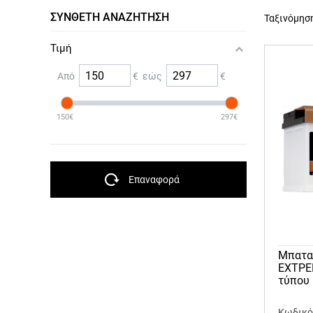
ΣΎΝΘΕΤΗ ΑΝΑΖΉΤΗΣΗ
Ταξινόμησ
Τιμή
Από
€ εώς
€
150€
297€
Επαναφορά
Μπαταρ
ΕΧΤΡΕ
τύπου 
Κωδικό