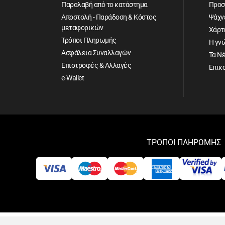
Παραλαβή από το κατάστημα
Προσ
Αποστολή - Παράδοση & Κόστος
Ψάχνε
μεταφορικών
Χάρτ
Τρόποι Πληρωμής
Η γν
Ασφάλεια Συναλλαγών
Τα Ν
Επιστροφές & Αλλαγές
Επικ
e-Wallet
ΤΡΟΠΟΙ ΠΛΗΡΩΜΗΣ
Αρ. Γ.Ε.ΜΗ: 084596702000