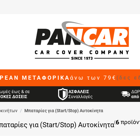
ΡΕΑΝ ΜΕΤΑΦΟΡΙΚΑ
άνω των 79€
(δες ε
ΑΣΦΑΛΕΙΣ
ωμές έως & σε
ΔΩΡ
Συναλλαγές
ΤΟΚΕΣ ΔΟΣΕΙΣ
από 
οκινήτων
/
Μπαταρίες για (Start/Stop) Αυτοκίνητα
6
προϊόν
(
αταρίες για (Start/Stop) Αυτοκίνητα