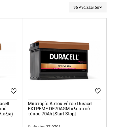
96 Ανά Σελίδα
acell
Μπαταρία Αυτοκινήτου Duracell
τού
ΕΧΤΡΕΜΕ DE70AGM κλειστού
ολ.εξω)
τύπου 70Ah [Start Stop]
Κωδικός: 27-0701