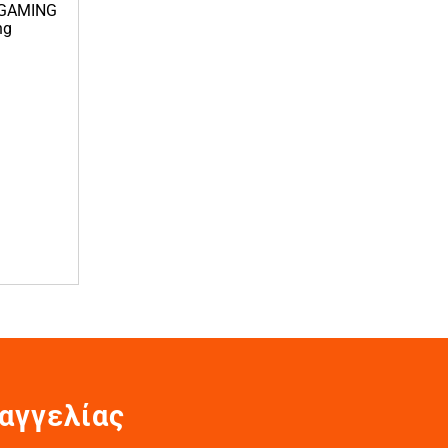
 GAMING
ng
αγγελίας