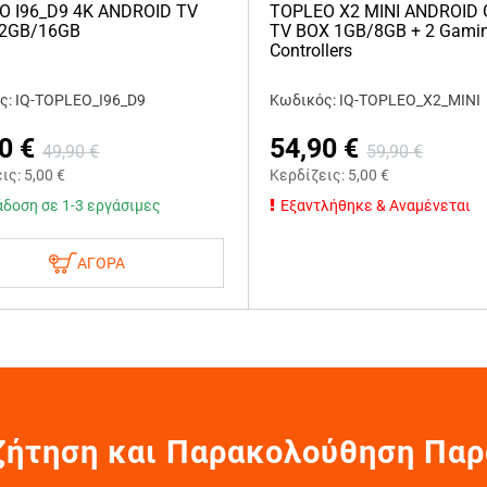
O I96_D9 4K ANDROID TV
TOPLEO X2 MINI ANDROID
 2GB/16GB
TV BOX 1GB/8GB + 2 Gami
Controllers
ς: IQ-TOPLEO_I96_D9
Κωδικός: IQ-TOPLEO_X2_MINI
0
€
54,90
€
49,90
€
59,90
€
εις:
5,00
€
Κερδίζεις:
5,00
€
δοση σε 1-3 εργάσιμες
Εξαντλήθηκε & Αναμένεται
ΑΓΟΡΑ
ζήτηση και Παρακολούθηση Παρ