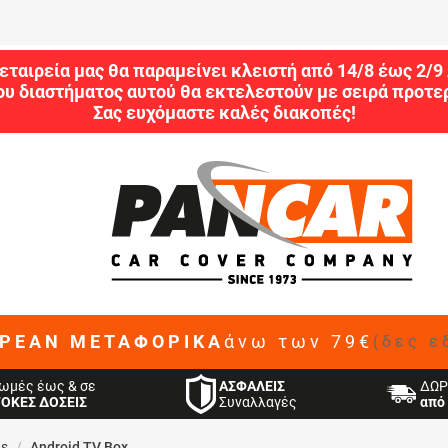
εταιρεία μας θα παραμείνει κλειστή από 14/8 έως 2/
ου διαστήματος αυτού θα εκτελεστούν με σειρά προτερ
Σας ευχόμαστε καλές διακοπές!
ΡΕΑΝ ΜΕΤΑΦΟΡΙΚΑ
άνω των 79€
(δες ε
ΑΣΦΑΛΕΙΣ
ωμές έως & σε
ΔΩΡ
Συναλλαγές
ΤΟΚΕΣ ΔΟΣΕΙΣ
από 
ts
/
Android TV Box