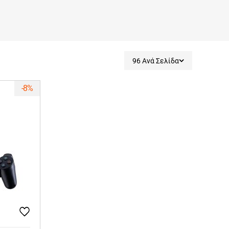
96 Ανά Σελίδα
-8%