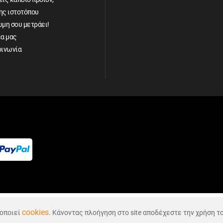
ης ιστοτόπου
ώμη σου μετράει!
έα μας
οινωνία
evelopment by Plushost.gr
cookies
μοποιεί
. Κάνοντας πλοήγηση στο site αποδέχεστε την χρήση τ