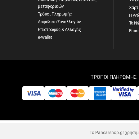
μεταφορικών
Χάρτ
Τρόποι Πληρωμής
Η γν
Ασφάλεια Συναλλαγών
Τα Ν
Επιστροφές & Αλλαγές
Επικ
e-Wallet
ΤΡΟΠΟΙ ΠΛΗΡΩΜΗΣ
Αρ. Γ.Ε.ΜΗ: 084596702000
© 2026 PanCarShop.gr | ALL-IN-ONE eCommerce Business D
Το Pancarshop.gr χρησι