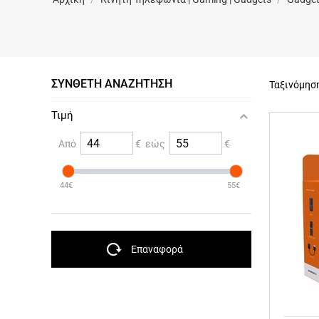
ΣΎΝΘΕΤΗ ΑΝΑΖΉΤΗΣΗ
Ταξινόμησ
Τιμή
Από
€ εώς
€
44€
55€
Επαναφορά