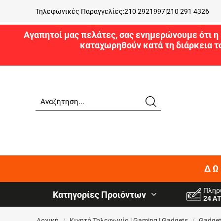
Τηλεφωνικές Παραγγελίες:
210 2921997
|
210 291 4326
Αγαπητοί μας πελάτες, σας ενημερώνουμε ότι η 
καταχωρηθούν κατά τη διάρκεια τ
ΔΩ
Πληρ
Κατηγορίες Προιόντων
24 Α
Αρχική
/
Κινητή Τηλεφωνία | Gaming | Gadgets
/
Gadge