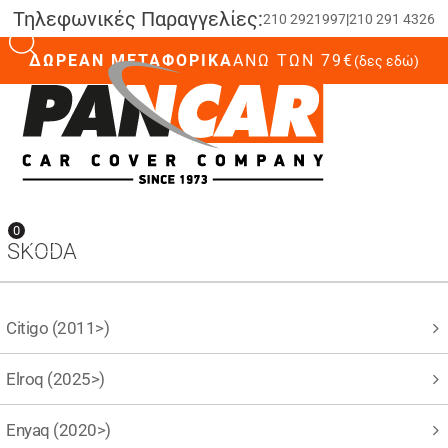
Τηλεφωνικές Παραγγελίες:
210 2921997
|
210 291 4326
ΔΩΡΕΑΝ ΜΕΤΑΦΟΡΙΚΑ
ΆΝΩ ΤΩΝ 79€
(δες εδώ)
0
0
SKODA
Citigo (2011>)
Elroq (2025>)
Enyaq (2020>)