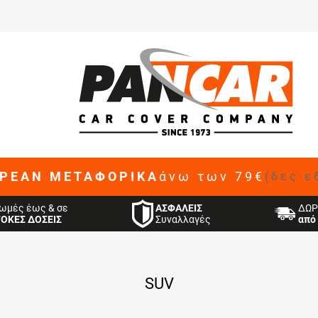
ΡΕΑΝ ΜΕΤΑΦΟΡΙΚΑ
άνω των 79€
(δες ε
ΑΣΦΑΛΕΙΣ
ωμές έως & σε
ΔΩΡ
Συναλλαγές
ΤΟΚΕΣ ΔΟΣΕΙΣ
από 
SUV