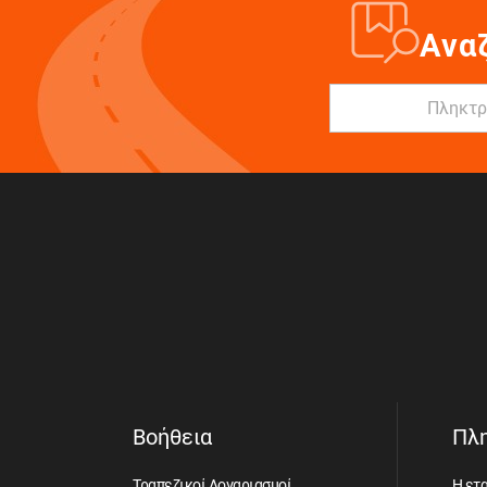
Ανα
Βοήθεια
Πλ
Τραπεζικοί Λογαριασμοί
Η ετα