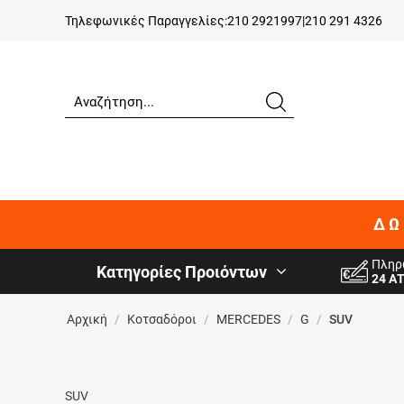
Τηλεφωνικές Παραγγελίες:
210 2921997
|
210 291 4326
ΔΩ
Πληρ
Κατηγορίες Προιόντων
24 Α
Αρχική
/
Κοτσαδόροι
/
MERCEDES
/
G
/
SUV
SUV