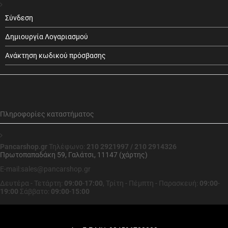
Σύνδεση
Δημιουργία Λογαριασμού
Ανάκτηση κωδικού πρόσβασης
Πληροφορίες καταστήματος
Pancarshop.gr
Τηλέφωνο:
210 2921997 / 210 2914326
Πρωτοπαπαδάκη 59, Γαλάτσι, 11147 (χάρτης)
E-mail:sales@pancarshop.gr
Δευτέρα - Τετάρτη:
09:00
-
17:00
,
Τρίτη - Πέμπτη - Παρασκευή:
09:00
-
19:00
Σάββατο:
09:00
-
15:00