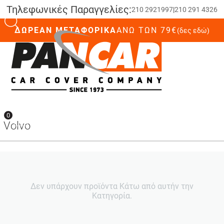
Τηλεφωνικές Παραγγελίες:
210 2921997
|
210 291 4326
ΔΩΡΕΑΝ ΜΕΤΑΦΟΡΙΚΑ
ΆΝΩ ΤΩΝ 79€
(δες εδώ)
0
0
Volvo
Δεν υπάρχουν προϊόντα Κάτω από αυτήν την
Κατηγορία.