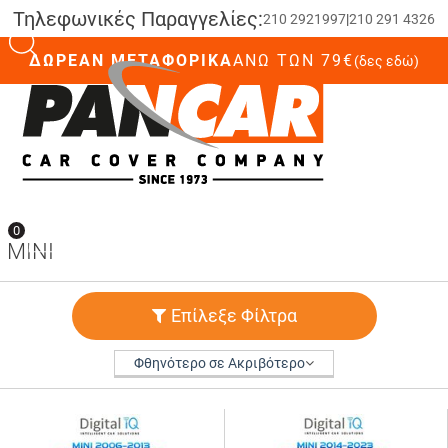
Τηλεφωνικές Παραγγελίες:
210 2921997
|
210 291 4326
ΔΩΡΕΑΝ ΜΕΤΑΦΟΡΙΚΑ
ΆΝΩ ΤΩΝ 79€
(δες εδώ)
0
0
MINI
Επίλεξε Φίλτρα
Φθηνότερο σε Ακριβότερο