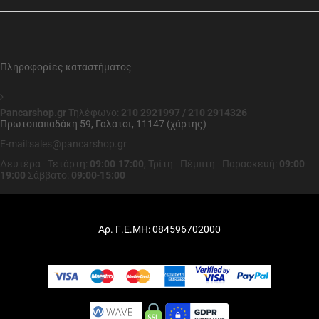
Πληροφορίες καταστήματος
Pancarshop.gr
Τηλέφωνο:
210 2921997 / 210 2914326
Πρωτοπαπαδάκη 59, Γαλάτσι, 11147 (χάρτης)
E-mail:sales@pancarshop.gr
Δευτέρα - Τετάρτη:
09:00
-
17:00
,
Τρίτη - Πέμπτη - Παρασκευή:
09:00
-
19:00
Σάββατο:
09:00
-
15:00
Αρ. Γ.Ε.ΜΗ: 084596702000