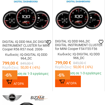
DIGITAL IQ DDD 966_DC
DIGITAL IQ DDD 964_DC DIGITAL
DIGITAL INSTRUMENT CLUSTER
INSTRUMENT CLUSTER for MINI
for MINI Cooper F54 F55 F56
Cooper R56 R57 mod. 2006-
F60 mod. 2014-2023)
2013)
Κωδικός: IQ-DIGITAL IQ DDD
Κωδικός: IQ-DIGITAL IQ DDD
966_DC
964_DC
799,00
€
799,00
€
849,00
€
849,00
€
Κερδίζεις:
50,00
€ (
-6
%)
Κερδίζεις:
50,00
€ (
-6
%)
Παράδοση σε 1-3 εργάσιμες
Παράδοση σε 1-3 εργάσιμες
-6%
-6%
-6%
-6%
ΑΓΟΡΑ
ΑΓΟΡΑ