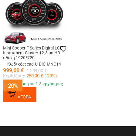
Mini Cooper F Series Digital LCD
Instrument Cluster 12.3 με HD
οθόνη 1920*720
Κωδικός: cad-U-DIC-MNC14
999,00
€
1.249,00
€
Κερδίζεις:
250,00
€ (
-20
%)
Παράδοση σε 1-3 εργάσιμες
-20%
-20%
ΑΓΟΡΑ