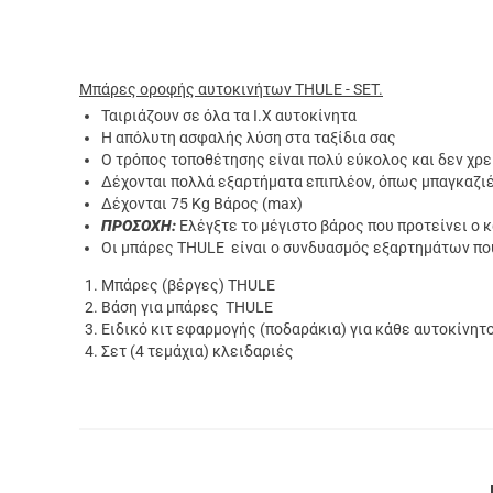
Μπάρες οροφής αυτοκινήτων THULE - SET.
Ταιριάζουν σε όλα τα Ι.Χ αυτοκίνητα
Η απόλυτη ασφαλής λύση στα ταξίδια σας
Ο τρόπος τοποθέτησης είναι πολύ εύκολος και δεν χρ
Δέχονται πολλά εξαρτήματα επιπλέον, όπως μπαγκαζιέρε
Δέχονται 75 Kg Βάρος (max)
ΠΡΟΣΟΧΗ:
Ελέγξτε το μέγιστο βάρος που προτείνει ο 
Οι μπάρες THULE είναι o συνδυασμός εξαρτημάτων που
Μπάρες (βέργες) THULE
Βάση για μπάρες THULE
Ειδικό κιτ εφαρμογής (ποδαράκια) για κάθε αυτοκίνητ
Σετ (4 τεμάχια) κλειδαριές