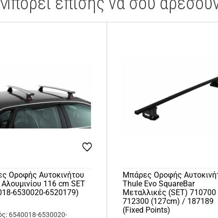
Μπορεί επίσης να σου αρέσου
ς Οροφής Αυτοκινήτου
Μπάρες Οροφής Αυτοκινή
i Αλουμινίου 116 cm SET
Thule Evo SquareBar
018-6530020-6520179)
Μεταλλικές (SET) 710700 
712300 (127cm) / 187189
(Fixed Points)
ς: 6540018-6530020-