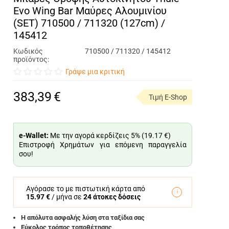
Evo Wing Bar Μαύρες Αλουμινίου
(SET) 710500 / 711320 (127cm) /
145412
Κωδικός
710500 / 711320 / 145412
προϊόντος:
Γράψε μια κριτική
383,39
€
Τιμή E-Shop
e-Wallet:
Με την αγορά κερδίζεις 5% (
19.17 €
)
Επιστροφή Χρημάτων για επόμενη παραγγελία
σου!
Αγόρασε το με πιστωτική κάρτα από
15.97 €
/ μήνα σε
24 άτοκες δόσεις
Η απόλυτα ασφαλής λύση στα ταξίδια σας
Εύκολος τρόπος τοποθέτησης