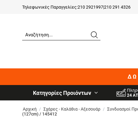
Τηλεφωνικές Παραγγελίες:
210 2921997
|
210 291 4326
ΔΩ
Πληρ
Κατηγορίες Προιόντων
24 Α
Αρχική
/
Σχάρες - Καλάθια - Αξεσουάρ
/
Συνδυασμοί Πρ
(127cm) / 145412