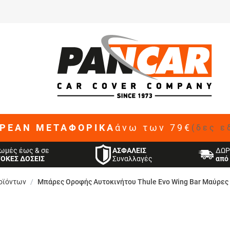
ΡΕΑΝ ΜΕΤΑΦΟΡΙΚΑ
άνω των 79€
(δες ε
ΑΣΦΑΛΕΙΣ
ωμές έως & σε
ΔΩΡ
Συναλλαγές
ΤΟΚΕΣ ΔΟΣΕΙΣ
από 
οϊόντων
/
Μπάρες Οροφής Αυτοκινήτου Thule Evo Wing Bar Μαύρες 