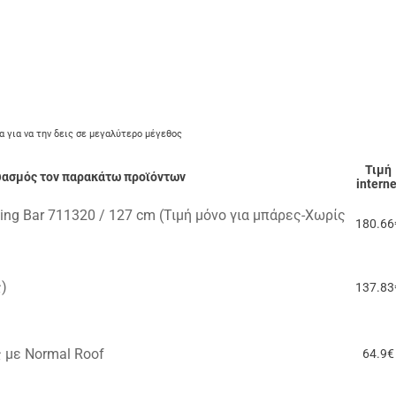
α για να την δεις σε μεγαλύτερο μέγεθος
Τιμή
δυασμός τον παρακάτω προϊόντων
interne
ng Bar 711320 / 127 cm (Τιμή μόνο για μπάρες-Χωρίς
180.66
ς)
137.83
 με Normal Roof
64.9€