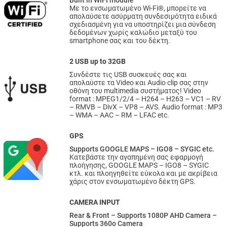
Built in WIFI module
Με το ενσωματωμένο Wi-Fi®, μπορείτε να
απολαύσετε ασύρματη συνδεσιμότητα ειδικά
σχεδιασμένη για να υποστηρίζει μια σύνδεση
δεδομένων χωρίς καλώδιο μεταξύ του
smartphone σας και του δέκτη.
2 USB up to 32GB
Συνδέστε τις USB συσκευές σας και
απολαύστε τα Video και Audio clip σας στην
οθόνη του multimedia συστήματος! Video
format : MPEG1/2/4 –
H264 –
H263 –
VC1 –
RV
–
RMVB –
DivX –
VP8 –
AVS.
Audio format : MP3
–
WMA –
AAC –
RM –
LFAC etc.
GPS
Supports GOOGLE MAPS – IGO8 – SYGIC etc.
Κατεβάστε την αγαπημένη σας εφαρμογή
πλοήγησης, GOOGLE MAPS – IGO8 – SYGIC
κτλ. και πλοηγηθείτε εύκολα και με ακρίβεια
χάρις στον ενσωματωμένο δέκτη GPS.
CAMERA INPUT
Rear & Front – Supports 1080P AHD Camera –
Supports 360o Camera