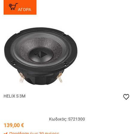
ΑΓΟΡΑ
HELIX S 3M
Κωδικός: S721300
139,00
€
Παράδοση έως 30 ημέρες