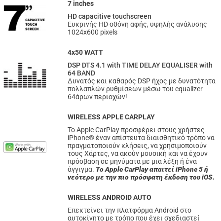
7 inches
HD capacitive touchscreen
Ευκρινής HD οθόνη αφής, υψηλής ανάλυσης
1024x600 pixels
4x50 WATT
DSP DTS 4.1 with TIME DELAY EQUALISER with
64 BAND
Δυνατός και καθαρός DSP ήχος με δυνατότητα
πολλαπλών ρυθμίσεων μέσω του equalizer
64άρων περιοχών!
WIRELESS APPLE CARPLAY
Το Apple CarPlay προσφέρει στους χρήστες
iPhone® έναν απίστευτα διαισθητικό τρόπο να
πραγματοποιούν κλήσεις, να χρησιμοποιούν
τους Χάρτες, να ακούν μουσική και να έχουν
πρόσβαση σε μηνύματα με μια λέξη ή ένα
άγγιγμα.
Το Apple CarPlay απαιτεί iPhone 5 ή
νεότερο με την πιο πρόσφατη έκδοση του iOS.
WIRELESS ANDROID AUTO
Επεκτείνει την πλατφόρμα Android στο
αυτοκίνητο με τρόπο που έχει σχεδιαστεί