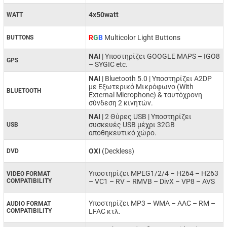
4x50watt
WATT
R
G
B
Multicolor Light Buttons
BUTTONS
NAI
| Υποστηρίζει GOOGLE MAPS – IGO8
GPS
– SYGIC etc.
ΝΑΙ
| Bluetooth 5.0 | Υποστηρίζει A2DP
με Εξωτερικό Μικρόφωνο (With
BLUETOOTH
External Microphone) & ταυτόχρονη
σύνδεση 2 κινητών.
ΝΑΙ
| 2 Θύρες USB | Υποστηρίζει
συσκευές USB μέχρι 32GB
USB
αποθηκευτικό χώρο.
ΟΧΙ
(Deckless)
DVD
Υποστηρίζει MPEG1/2/4 –
H264 –
H263
VIDEO FORMAT
COMPATIBILITY
–
VC1 –
RV –
RMVB –
DivX –
VP8 –
AVS
Υποστηρίζει MP3 –
WMA –
AAC –
RM –
AUDIO FORMAT
COMPATIBILITY
LFAC κτλ.