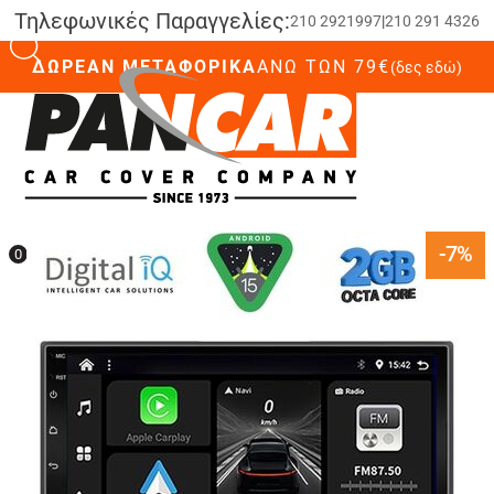
Τηλεφωνικές Παραγγελίες:
210 2921997
|
210 291 4326
ΔΩΡΕΑΝ ΜΕΤΑΦΟΡΙΚΑ
ΆΝΩ ΤΩΝ 79€
(δες εδώ)
0
-7%
0