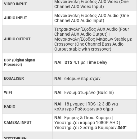
Μονοκάναλη Είσοδος AUX Video (One
VIDEO INPUT
Channel AUX Video Input)
Μονοκάναλη Είσοδος AUX Audio (One
AUDIO INPUT
Channel AUX Audio Input)
Τετρακάναλη Έξοδος AUX Audio (Four
Channel AUX Audio Output) |
Μονοκάναλη Έξοδος Μπάσων Stable με
AUDIO OUTPUT
Crossover (One Channel Bass Audio
Output stable with crossover)
DSP (Digital Signal
ΝΑΙ | DTS 4.1
με Time Delay
Processor)
NAI
| 64αρων περιοχών
EQUALISER
ΝΑΙ
| Ενσωματωμένο (Build In)
WIFI
ΝΑΙ
| 18 μνήμες | RDS | 2-3 dB για
RADIO
καλύτερο Ραδιοφωνικό σήμα
ΝΑΙ
| Εμπρός & Πίσω Κάμερα |
Υποστηρίζει κάμερα 1080P AHD |
CAMERA INPUT
Υποστηρίζει Σύστημα Καμερών
360
°
ΥΠΟΣΤΗΡΙΞΗ