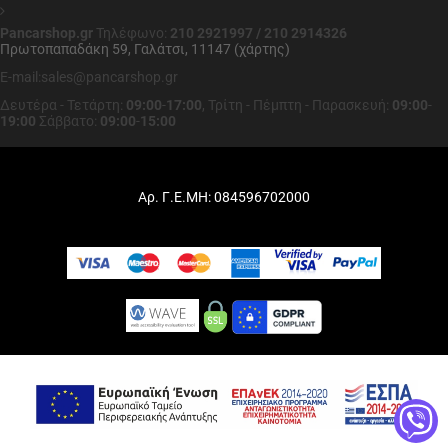
Pancarshop.gr
Τηλέφωνο:
210 2921997 / 210 2914326
Πρωτοπαπαδάκη 59, Γαλάτσι, 11147 (χάρτης)
E-mail:sales@pancarshop.gr
Δευτέρα - Τετάρτη:
09:00
-
17:00
,
Τρίτη - Πέμπτη - Παρασκευή:
09:00
-
19:00
Σάββατο:
09:00
-
15:00
Αρ. Γ.Ε.ΜΗ: 084596702000