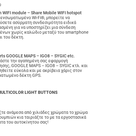
®
in WIFI module – Share Mobile WIFI hotspot
 ενσωματωμένο Wi-Fi®, μπορείτε να
ύσετε ασύρματη συνδεσιμότητα ειδικά
ασμένη για να υποστηρίζει μια σύνδεση
ένων χωρίς καλώδιο μεταξύ του smartphone
ι του δέκτη.
rts GOOGLE MAPS – IGO8 – SYGIC etc.
άστε την αγαπημένη σας εφαρμογή
ησης, GOOGLE MAPS – IGO8 – SYGIC κτλ. και
ηθείτε εύκολα και με ακρίβεια χάρις στον
ατωμένο δέκτη GPS.
MULTICOLOR LIGHT BUTTONS
ξτε ανάμεσα από χιλιάδες χρώματα το χρώμα
ουμπιών κια ταιριάξτε το με τα εργοστασικά
τα του αυτοκίνητου σας!