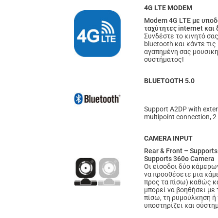
4G LTE MODEM
Modem 4G LTE με υποδο
ταχύτητες internet και
Συνδέστε το κινητό σα
bluetooth και κάντε τις
αγαπημένη σας μουσικη,
συστήματος!
BLUETOOTH 5.0
Support A2DP with exter
multipoint connection, 2
CAMERA INPUT
Rear & Front – Suppor
Supports 360o Camera
Οι είσοδοι δύο κάμερω
να προσθέσετε μια κάμ
προς τα πίσω) καθώς κ
μπορεί να βοηθήσει με
πίσω, τη ρυμούλκηση ή
υποστηρίζει και σύστ