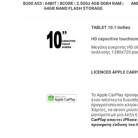
B200 A53 | 64BIT | 8CORE | 2.5Ghz 4GB DDR4 RAM |
AN
64GB NAND FLASH STORAGE
TABLET 10.1 inches
HD capacitive touchscr
Μεγάλη ευκρινής HD ο
ανάλυσης 1280x720 pix
LICENCED APPLE CARP
Το Apple CarPlay προσ
έναν απίστευτα διαισθη
πραγματοποιούν κλήσει
Χάρτες, να ακούν μουσι
μηνύματα με μια λέξη ή
CarPlay απαιτεί iPhone 
πρόσφατη έκδοση του i