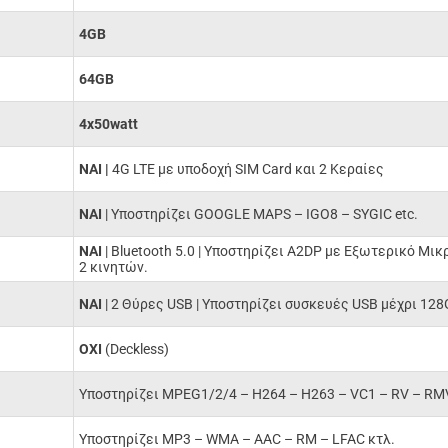
4GB
64GB
4x50watt
NAI |
4G LTE με υποδοχή SIM Card και 2 Κεραίες
NAI
| Υποστηρίζει GOOGLE MAPS – IGO8 – SYGIC etc.
ΝΑΙ
| Bluetooth 5.0 | Υποστηρίζει A2DP με Εξωτερικό Μι
2 κινητών.
ΝΑΙ
| 2 Θύρες USB | Υποστηρίζει συσκευές USB μέχρι 12
ΟΧΙ
(Deckless)
Υποστηρίζει MPEG1/2/4 –
H264 –
H263 –
VC1 –
RV –
RM
Υποστηρίζει MP3 –
WMA –
AAC –
RM –
LFAC κτλ.