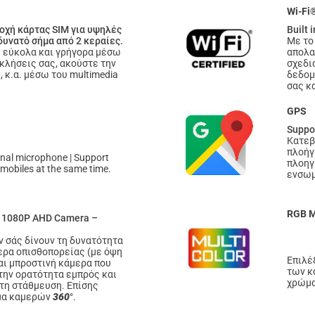
Wi-Fi
χή κάρτας SIM για υψηλές
Built 
 δυνατό σήμα από 2 κεραίες.
Με το
ς εύκολα και γρήγορα μέσω
απολα
 κλήσεις σας, ακούστε την
σχεδι
 κ.α. μέσω του multimedia
δεδομ
σας κα
GPS
Suppo
Κατεβ
πλοήγ
nal microphone | Support
πλοηγ
 mobiles at the same time.
ενσωμ
RGB 
ts 1080P AHD Camera –
ν σάς δίνουν τη δυνατότητα
ερα οπισθοπορείας (με όψη
Επιλέ
αι μπροστινή κάμερα που
των κ
 την ορατότητα εμπρός και
χρώμα
 τη στάθμευση. Επίσης
ημα καμερών
360
°.