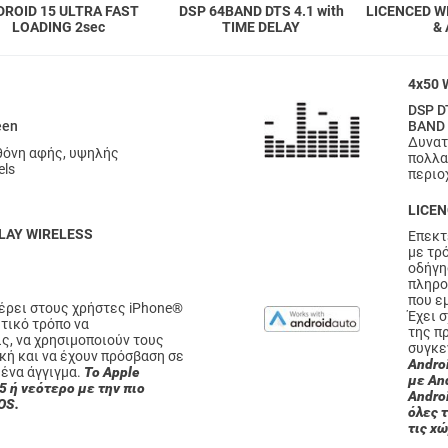
DROID 15 ULTRA FAST
DSP 64BAND DTS 4.1 with
LICENCED W
LOADING 2sec
TIME DELAY
&
4x50 
DSP D
een
BAND
Δυνατ
θόνη αφής, υψηλής
πολλα
els
περιο
LICEN
LAY WIRELESS
Επεκτ
με τρό
οδήγη
πληρο
που ε
φέρει στους χρήστες iPhone®
Έχει 
τικό τρόπο να
της π
ς, να χρησιμοποιούν τους
συγκε
κή και να έχουν πρόσβαση σε
Andro
 ένα άγγιγμα.
Το Apple
με And
5 ή νεότερο με την πιο
Andro
OS.
όλες τ
τις χ