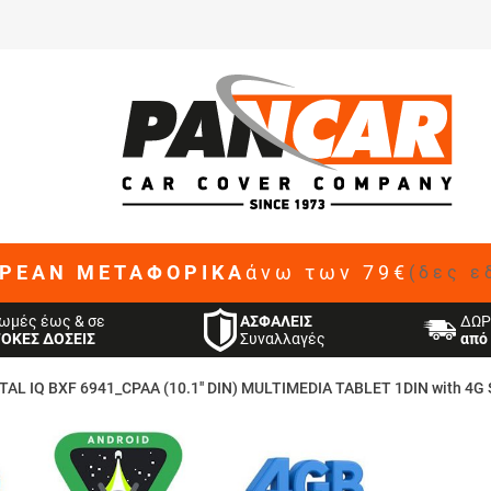
ΡΕΑΝ ΜΕΤΑΦΟΡΙΚΑ
άνω των 79€
(δες ε
ΑΣΦΑΛΕΙΣ
ωμές έως & σε
ΔΩΡ
Συναλλαγές
ΤΟΚΕΣ ΔΟΣΕΙΣ
από 
TAL IQ BXF 6941_CPAA (10.1'' DIN) MULTIMEDIA TABLET 1DIN with 4G