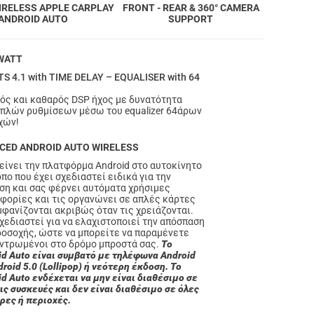
IRELESS APPLE CARPLAY
FRONT - REAR & 360° CAMERA
 ANDROID AUTO
SUPPORT
WATT
TS 4.1 with TIME DELAY – EQUALISER with 64
ός και καθαρός DSP ήχος με δυνατότητα
πλών ρυθμίσεων μέσω του equalizer 64άρων
χών!
CED ANDROID AUTO WIRELESS
είνει την πλατφόρμα Android στο αυτοκίνητο
πο που έχει σχεδιαστεί ειδικά για την
ση και σας φέρνει αυτόματα χρήσιμες
φορίες και τις οργανώνει σε απλές κάρτες
μφανίζονται ακριβώς όταν τις χρειάζονται.
σχεδιαστεί για να ελαχιστοποιεί την απόσπαση
ροσοχής, ώστε να μπορείτε να παραμένετε
ντρωμένοι στο δρόμο μπροστά σας.
Το
id Auto είναι συμβατό με τηλέφωνα Android
roid 5.0 (Lollipop) ή νεότερη έκδοση. Το
id Auto ενδέχεται να μην είναι διαθέσιμο σε
ις συσκευές και δεν είναι διαθέσιμο σε όλες
ώρες ή περιοχές.