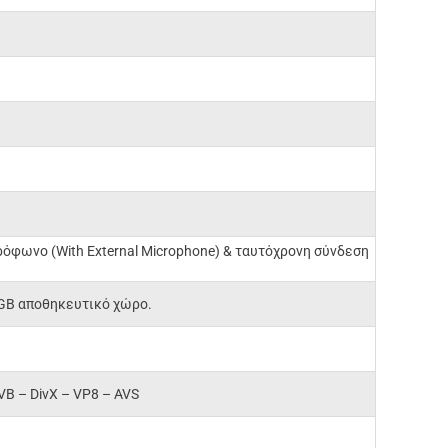
κρόφωνο (With External Microphone) & ταυτόχρονη σύνδεση
8GB αποθηκευτικό χώρο.
VB –
DivX –
VP8 –
AVS