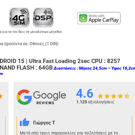
α για να την δεις σε μεγαλύτερο μέγεθος
α προϊόντα σε:
Οθόνες (1 DIN)
OID 15 | Ultra Fast Loading 2sec CPU :
8257
 NAND FLASH : 64
GB
Διαστάσεις : Μήκος 24,5cm – Ύψος 16,2c
cm
4.6
1.125
αξιολογήσεις
Γιώργος Τ
Μετά από τρεις παραγγελίες και συζητήσεις με το