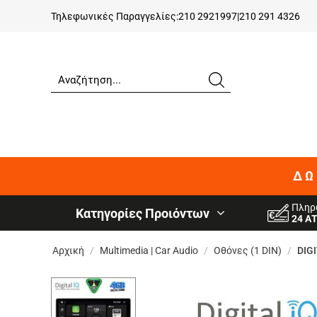
Τηλεφωνικές Παραγγελίες:
210 2921997
|
210 291 4326
ΔΩ
Πληρ
Κατηγορίες Προιόντων
24 Α
Αρχική
/
Multimedia | Car Audio
/
Οθόνες (1 DIN)
/
DIGI