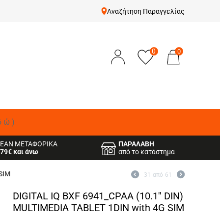
Αναζήτηση Παραγγελίας
0
0
δώ)
ΕΑΝ ΜΕΤΑΦΟΡΙΚΑ
ΠΑΡΑΛΑΒΗ
79€ και άνω
από το κατάστημα
 SIM
31
από
61
DIGITAL IQ BXF 6941_CPAA (10.1'' DIN)
MULTIMEDIA TABLET 1DIN with 4G SIM