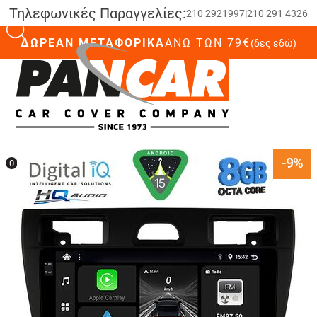
Τηλεφωνικές Παραγγελίες:
210 2921997
|
210 291 4326
ΔΩΡΕΑΝ ΜΕΤΑΦΟΡΙΚΑ
ΆΝΩ ΤΩΝ 79€
(δες εδώ)
0
-9%
0