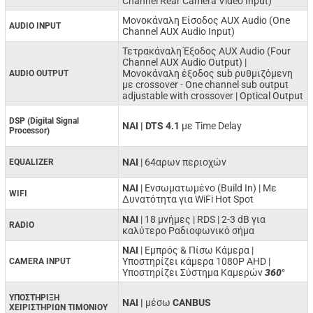
Channel Rear Camera Video Input)
Μονοκάναλη Είσοδος AUX Audio (One
AUDIO INPUT
Channel AUX Audio Input)
Τετρακάναλη Έξοδος AUX Audio (Four
Channel AUX Audio Output) |
Μονοκάναλη έξοδος sub ρυθμιζόμενη
AUDIO OUTPUT
με crossover - One channel sub output
adjustable with crossover | Optical Output
DSP (Digital Signal
ΝΑΙ | DTS 4.1
με Time Delay
Processor)
NAI
| 64αρων περιοχών
EQUALIZER
ΝΑΙ
| Ενσωματωμένο (Build In) | Με
WIFI
Δυνατότητα για WiFi Hot Spot
ΝΑΙ
| 18 μνήμες | RDS | 2-3 dB για
RADIO
καλύτερο Ραδιοφωνικό σήμα
ΝΑΙ
| Εμπρός & Πίσω Κάμερα |
Υποστηρίζει κάμερα 1080P AHD |
CAMERA INPUT
Υποστηρίζει Σύστημα Καμερών
360
°
ΥΠΟΣΤΗΡΙΞΗ
ΝΑΙ |
μέσω
CANBUS
ΧΕΙΡΙΣΤΗΡΙΩΝ ΤΙΜΟΝΙΟΥ