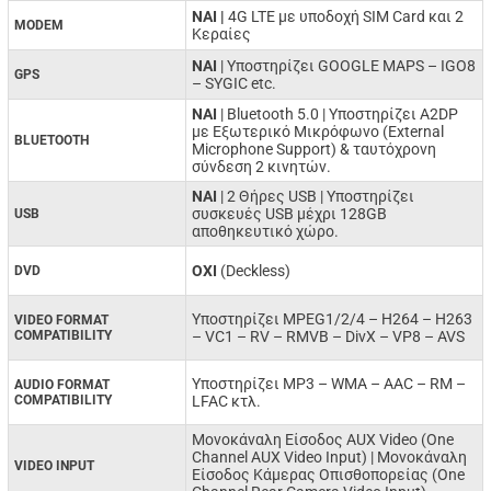
NAI |
4G LTE με υποδοχή SIM Card και 2
MODEM
Κεραίες
NAI
| Υποστηρίζει GOOGLE MAPS – IGO8
GPS
– SYGIC etc.
ΝΑΙ
| Bluetooth 5.0 | Υποστηρίζει A2DP
με Εξωτερικό Μικρόφωνο (External
BLUETOOTH
Microphone Support) & ταυτόχρονη
σύνδεση 2 κινητών.
ΝΑΙ
| 2 Θήρες USB | Υποστηρίζει
συσκευές USB μέχρι 128GB
USB
αποθηκευτικό χώρο.
ΟΧΙ
(Deckless)
DVD
Υποστηρίζει MPEG1/2/4 –
H264 –
H263
VIDEO FORMAT
COMPATIBILITY
–
VC1 –
RV –
RMVB –
DivX –
VP8 –
AVS
Υποστηρίζει MP3 –
WMA –
AAC –
RM –
AUDIO FORMAT
COMPATIBILITY
LFAC κτλ.
Μονοκάναλη Είσοδος AUX Video (One
Channel AUX Video Input) | Μονοκάναλη
VIDEO INPUT
Είσοδος Κάμερας Οπισθοπορείας (One