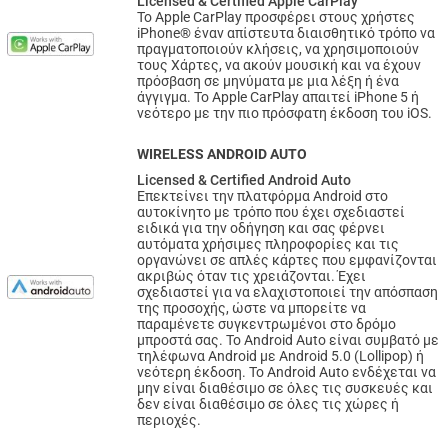
Licensed & Certified Apple CarPlay
Το Apple CarPlay προσφέρει στους χρήστες
iPhone® έναν απίστευτα διαισθητικό τρόπο να
πραγματοποιούν κλήσεις, να χρησιμοποιούν
τους Χάρτες, να ακούν μουσική και να έχουν
πρόσβαση σε μηνύματα με μια λέξη ή ένα
άγγιγμα. Το Apple CarPlay απαιτεί iPhone 5 ή
νεότερο με την πιο πρόσφατη έκδοση του iOS.
WIRELESS ANDROID AUTO
Licensed & Certified Android Auto
Επεκτείνει την πλατφόρμα Android στο
αυτοκίνητο με τρόπο που έχει σχεδιαστεί
ειδικά για την οδήγηση και σας φέρνει
αυτόματα χρήσιμες πληροφορίες και τις
οργανώνει σε απλές κάρτες που εμφανίζονται
ακριβώς όταν τις χρειάζονται. Έχει
σχεδιαστεί για να ελαχιστοποιεί την απόσπαση
της προσοχής, ώστε να μπορείτε να
παραμένετε συγκεντρωμένοι στο δρόμο
μπροστά σας. Το Android Auto είναι συμβατό με
τηλέφωνα Android με Android 5.0 (Lollipop) ή
νεότερη έκδοση. Το Android Auto ενδέχεται να
μην είναι διαθέσιμο σε όλες τις συσκευές και
δεν είναι διαθέσιμο σε όλες τις χώρες ή
περιοχές.