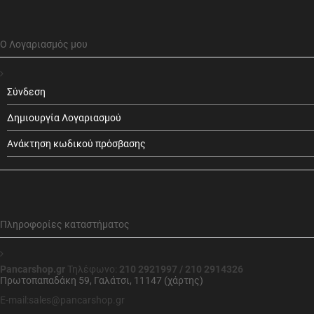
Ο Λογαριασμός μου
Σύνδεση
Δημιουργία Λογαριασμού
Ανάκτηση κωδικού πρόσβασης
Πληροφορίες καταστήματος
Pancarshop.gr
Τηλέφωνο:
210 2921997 / 210 2914326
Πρωτοπαπαδάκη 59, Γαλάτσι, 11147 (χάρτης)
E-mail:sales@pancarshop.gr