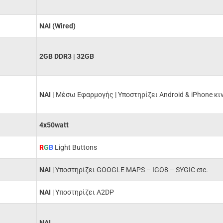
ΝΑΙ (Wired)
2GB DDR3 | 32GB
NAI |
Μέσω Εφαρμογής | Υποστηρίζει Android & iPhone κι
4x50watt
R
G
B
Light Buttons
NAI
| Υποστηρίζει GOOGLE MAPS – IGO8 – SYGIC etc.
ΝΑΙ
| Υποστηρίζει A2DP
NAI