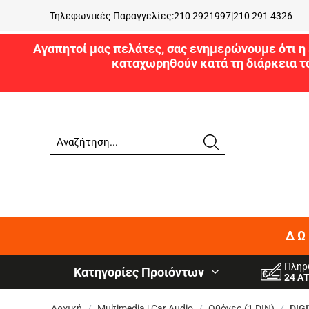
Τηλεφωνικές Παραγγελίες:
210 2921997
|
210 291 4326
Αγαπητοί μας πελάτες, σας ενημερώνουμε ότι η 
καταχωρηθούν κατά τη διάρκεια τ
ΔΩ
Πληρ
Κατηγορίες Προιόντων
24 Α
Αρχική
/
Multimedia | Car Audio
/
Οθόνες (1 DIN)
/
DIG