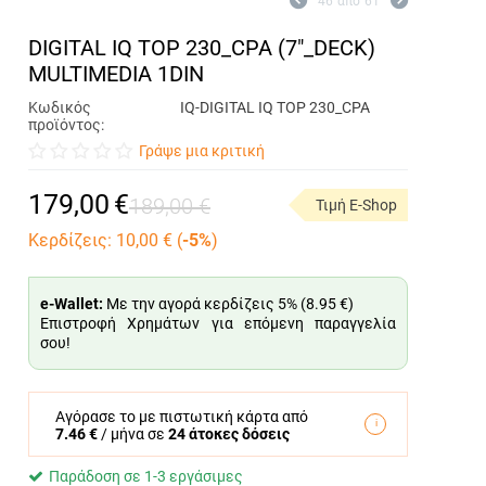
46
από
61
DIGITAL IQ TOP 230_CPA (7"_DECK)
MULTIMEDIA 1DIN
Κωδικός
IQ-DIGITAL IQ TOP 230_CPA
προϊόντος:
Γράψε μια κριτική
179,00
€
189,00
€
Τιμή E-Shop
Κερδίζεις:
10,00
€ (
-5%
)
e-Wallet:
Με την αγορά κερδίζεις 5% (
8.95 €
)
Επιστροφή Χρημάτων για επόμενη παραγγελία
σου!
Αγόρασε το με πιστωτική κάρτα από
7.46 €
/ μήνα σε
24 άτοκες δόσεις
Παράδοση σε 1-3 εργάσιμες