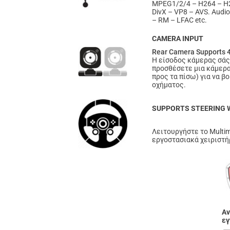
MPEG1/2/4 – H264 – H
DivX – VP8 – AVS. Audi
– RM – LFAC etc.
CAMERA INPUT
Rear Camera Supports 
Η είσοδος κάμερας σάς 
προσθέσετε μια κάμερα
προς τα πίσω) για να β
οχήματος.
SUPPORTS STEERING
Λειτουργήστε το Multim
εργοστασιακά χειριστήρ
Αν
εγ