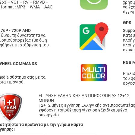
263 – VC1 – RV – RMVB –
χρησι
o format : MP3 – WMA – AAC
να έχ
άγγιγ
GPS
476P - 720P AHD
Suppo
δίνει τη δυνατότητα να
Κατεβ
 οπισθοπορείας (με όψη
πλοήγ
οηθήσει τη στάθμευση του
πλοηγ
ενσωμ
RGB 
 WHEEL COMMANDS
Επιλέ
edia σύστημα σας με τα
του φ
ια τιμονιού.
εργοσ
ΕΓΓΥΗΣΗ ΕΛΛΗΝΙΚΗΣ ΑΝΤΙΠΡΟΣΩΠΕΙΑΣ 12+12
ΜΗΝΩΝ
12+12 μήνες εγγύηση Ελληνικής αντιπροσωπεία
εφόσον η τοποθέτηση γίνει σε εξειδικευμένο
συνεργείο.
αζητήστε τα προϊόντα με την γνήσια κάρτα
γύησης!