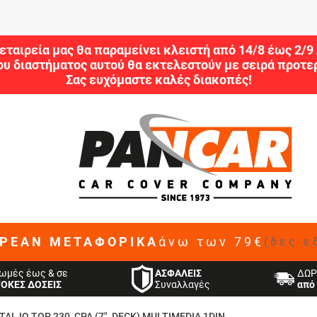
εταιρεία μας θα παραμείνει κλειστή από 14/8 έως 2/
ου διαστήματος αυτού θα εκτελεστούν με σειρά προτερ
Σας ευχόμαστε καλές διακοπές!
ΡΕΑΝ ΜΕΤΑΦΟΡΙΚΑ
άνω των 79€
(δες ε
ΑΣΦΑΛΕΙΣ
ωμές έως & σε
ΔΩΡ
Συναλλαγές
ΤΟΚΕΣ ΔΟΣΕΙΣ
από 
ITAL IQ TOP 230_CPA (7"_DECK) MULTIMEDIA 1DIN