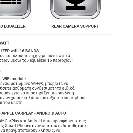
ND EQUALIZER
REAR CAMERA SUPPORT
WATT
IZER with 16 BANDS
ός και πλούσιος ήχος με δυνατότητα
σεων μέσω του equalizer 16 περιοχών!
®
in WIFI module
 ενσωματωμένο Wi-Fi®, μπορείτε να
ύσετε ασύρματη συνδεσιμότητα ειδικά
ασμένη για να υποστηρίζει μια σύνδεση
ένων χωρίς καλώδιο μεταξύ του smartphone
ι του δέκτη.
 APPLE CARPLAY - ANDROID AUTO
ple CarPlay και Android Auto προσφέρει στους
ες Smart Phones έναν απίστευτα διαισθητικό
 να πραγματοποιούν κλήσεις, να