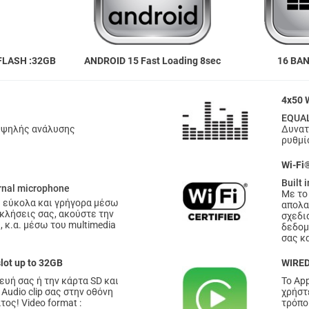
 FLASH :32GB
ANDROID 15 Fast Loading 8sec
16 BA
4x50 
n
EQUAL
 υψηλής ανάλυσης
Δυνατ
ρυθμί
Wi-Fi
Built 
rnal microphone
Με το
ς εύκολα και γρήγορα μέσω
απολα
 κλήσεις σας, ακούστε την
σχεδι
 κ.α. μέσω του multimedia
δεδομ
σας κα
lot up to 32GB
WIRED
υή σας ή την κάρτα SD και
Το Ap
Audio clip σας στην οθόνη
χρήστ
ος! Video format :
τρόπο