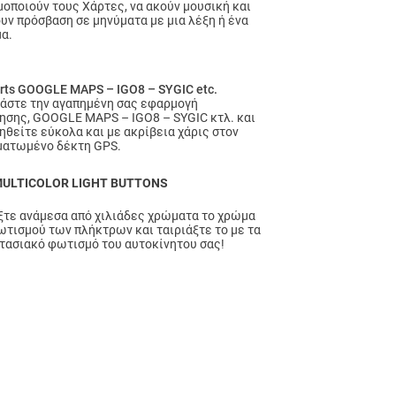
μοποιούν τους Χάρτες, να ακούν μουσική και
ουν πρόσβαση σε μηνύματα με μια λέξη ή ένα
μα.
rts GOOGLE MAPS – IGO8 – SYGIC etc.
άστε την αγαπημένη σας εφαρμογή
ησης, GOOGLE MAPS – IGO8 – SYGIC κτλ. και
ηθείτε εύκολα και με ακρίβεια χάρις στον
ατωμένο δέκτη GPS.
MULTICOLOR LIGHT BUTTONS
ξτε ανάμεσα από χιλιάδες χρώματα το χρώμα
ωτισμού των πλήκτρων και ταιριάξτε το με τα
τασιακό φωτισμό του αυτοκίνητου σας!
ς