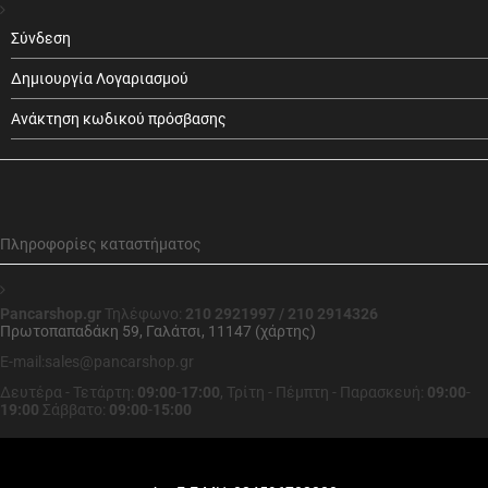
Σύνδεση
Δημιουργία Λογαριασμού
Ανάκτηση κωδικού πρόσβασης
Πληροφορίες καταστήματος
Pancarshop.gr
Τηλέφωνο:
210 2921997 / 210 2914326
Πρωτοπαπαδάκη 59, Γαλάτσι, 11147 (χάρτης)
E-mail:sales@pancarshop.gr
Δευτέρα - Τετάρτη:
09:00
-
17:00
,
Τρίτη - Πέμπτη - Παρασκευή:
09:00
-
19:00
Σάββατο:
09:00
-
15:00