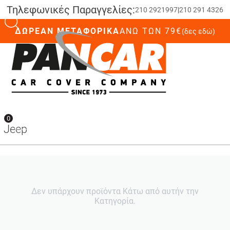
Τηλεφωνικές Παραγγελίες:
210 2921997
|
210 291 4326
ΔΩΡΕΑΝ ΜΕΤΑΦΟΡΙΚΑ
ΆΝΩ ΤΩΝ 79€
(δες εδώ)
0
0
Jeep
Δεν υπάρχουν προϊόντα Κάτω από αυτήν την
Κατηγορία.