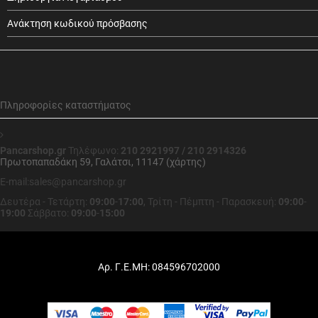
Ανάκτηση κωδικού πρόσβασης
Πληροφορίες καταστήματος
Pancarshop.gr
Τηλέφωνο:
210 2921997 / 210 2914326
Πρωτοπαπαδάκη 59, Γαλάτσι, 11147 (χάρτης)
E-mail:sales@pancarshop.gr
Δευτέρα - Τετάρτη:
09:00
-
17:00
,
Τρίτη - Πέμπτη - Παρασκευή:
09:00
-
19:00
Σάββατο:
09:00
-
15:00
Αρ. Γ.Ε.ΜΗ: 084596702000