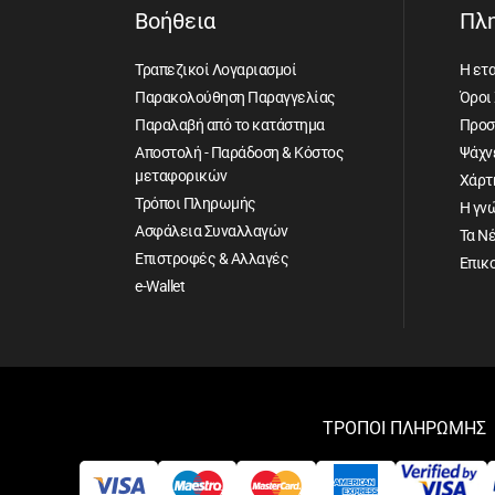
Βοήθεια
Πλ
Τραπεζικοί Λογαριασμοί
Η ετα
Παρακολούθηση Παραγγελίας
Όροι
Παραλαβή από το κατάστημα
Προσ
Αποστολή - Παράδοση & Κόστος
Ψάχνε
μεταφορικών
Χάρτ
Τρόποι Πληρωμής
Η γν
Ασφάλεια Συναλλαγών
Τα Ν
Επιστροφές & Αλλαγές
Επικ
e-Wallet
ΤΡΟΠΟΙ ΠΛΗΡΩΜΗΣ