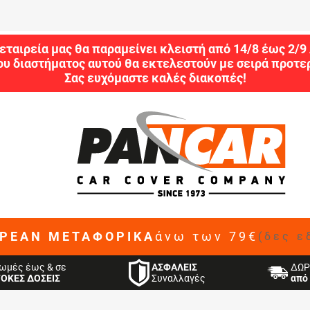
εταιρεία μας θα παραμείνει κλειστή από 14/8 έως 2/
ου διαστήματος αυτού θα εκτελεστούν με σειρά προτερ
Σας ευχόμαστε καλές διακοπές!
ΡΕΑΝ ΜΕΤΑΦΟΡΙΚΑ
άνω των 79€
(δες ε
ΑΣΦΑΛΕΙΣ
ωμές έως & σε
ΔΩΡ
Συναλλαγές
ΤΟΚΕΣ ΔΟΣΕΙΣ
από 