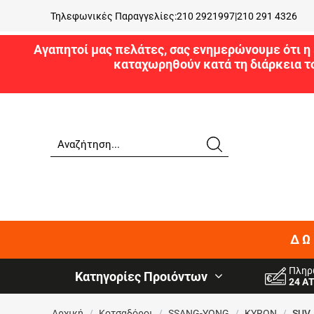
Τηλεφωνικές Παραγγελίες:
210 2921997
|
210 291 4326
Αγαπητοί μας πελάτες, σας ενημερώνουμε ότι η 
καταχωρηθούν κατά τη διάρκεια τ
ΔΩ
Πληρ
Κατηγορίες Προιόντων
24 Α
Αρχική
/
Κοτσαδόροι
/
SSANG-YONG
/
KYRON
/
SUV