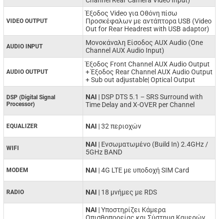
Channel Rear Camera Video Input)
Έξοδος Video για Οθόνη πίσω
Προσκέφαλων με αντάπτορα USB (Video
VIDEO OUTPUT
Out for Rear Headrest with USB adaptor)
Μονοκάναλη Είσοδος AUX Audio (One
AUDIO INPUT
Channel AUX Audio Input)
Έξοδος Front Channel AUX Audio Output
+ Έξοδος Rear Channel AUX Audio Output
AUDIO OUTPUT
+ Sub out adjustable| Optical Output
ΝΑΙ
| DSP DTS 5.1 – SRS Surround with
DSP (Digital Signal
Processor)
Time Delay and X-OVER per Channel
NAI
| 32 περιοχών
EQUALIZER
ΝΑΙ
| Ενσωματωμένο (Build In) 2.4GHz /
WIFI
5GHz BAND
NAI
| 4G LTE με υποδοχή SIM Card
MODEM
ΝΑΙ
| 18 μνήμες με RDS
RADIO
ΝΑΙ
| Υποστηρίζει Κάμερα
Οπισθοπορείας και Σύστημα Καμερών