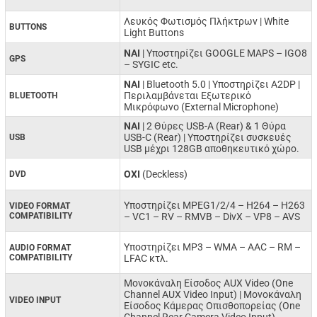
Λευκός Φωτισμός Πλήκτρων | White
BUTTONS
Light Buttons
NAI
| Υποστηρίζει GOOGLE MAPS – IGO8
GPS
– SYGIC etc.
ΝΑΙ
| Bluetooth 5.0 | Υποστηρίζει A2DP |
Περιλαμβάνεται Εξωτερικό
BLUETOOTH
Μικρόφωνο (External Microphone)
ΝΑΙ
| 2 Θύρες USB-A (Rear) & 1 Θύρα
USB-C (Rear) | Υποστηρίζει συσκευές
USB
USB μέχρι 128GB αποθηκευτικό χώρο.
ΟΧΙ
(Deckless)
DVD
Υποστηρίζει MPEG1/2/4 –
H264 –
H263
VIDEO FORMAT
COMPATIBILITY
–
VC1 –
RV –
RMVB –
DivX –
VP8 –
AVS
Υποστηρίζει MP3 –
WMA –
AAC –
RM –
AUDIO FORMAT
COMPATIBILITY
LFAC κτλ.
Μονοκάναλη Είσοδος AUX Video (One
Channel AUX Video Input) | Μονοκάναλη
VIDEO INPUT
Είσοδος Κάμερας Οπισθοπορείας (One