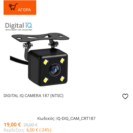
ΑΓΟΡΑ
DIGITAL IQ CAMERA 187 (NTSC)
Κωδικός: IQ-DIQ_CAM_CRT187
19,00
€
25,00
€
Κερδίζεις:
6,00
€ (
-24
%)