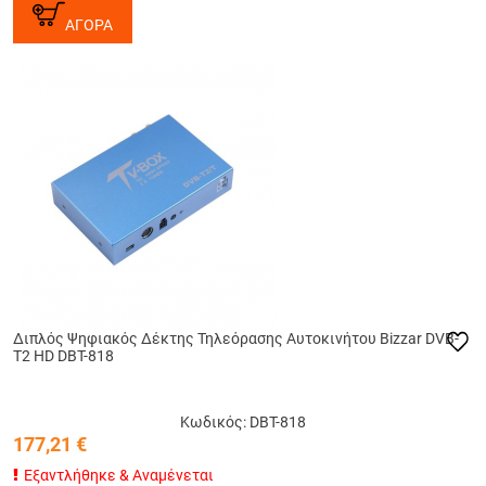
ΑΓΟΡΑ
Διπλός Ψηφιακός Δέκτης Τηλεόρασης Αυτοκινήτου Bizzar DVB-
T2 HD DBT-818
Κωδικός: DBT-818
177,21
€
Εξαντλήθηκε & Αναμένεται