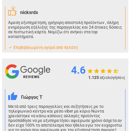
nicksrds
Άμεση εξυπηρέτηση, γρήγορη αποστολή προϊόντων , πλήρη
ενημέρωση εξέλιξης της παραγγελίας και 24 άτοκες δόσεις
σε πιστωτική κάρτα. Νομίζω ότι ανήκει στα top
καταστήματα.
Eπιβεβαιωμένη αγορά από πελάτη
4.6
1.125
αξιολογήσεις
Γιώργος Τ
Μετά από τρεις παραγγελίες και συζητήσεις με το
τηλεφωνικό κέντρο και μέσο viber με κύριο Νώντα
χρειάστηκε να κάνω κάποιες αλλαγές προϊόντος
προσπάθησε να με εξυπηρετήσει αφιέρωσε χρόνο άσχετα αν
δεν είχα 100% το αποτέλεσμα που ήθελα εγώ τον ευχαριστώ
για το χρόνο που αφιέρωσε και την εξυπηρέτηση άψογος!