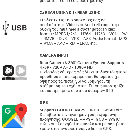
μέσω του multimedia συστήματος!
2x REAR USB-A & 1x REAR USB-C
Συνδέστε τις USB συσκευές σας και
απολαύστε τα Video και Audio clip σας στην
οθόνη του multimedia συστήματος! Video
format : MPEG1/2/4 – H264 – H263 – VC1 – RV
– RMVB – DivX – VP8 – AVS. Audio format : MP3
– WMA – AAC – RM – LFAC etc.
CAMERA INPUT
Rear Camera & 360° Camera System Supports
476P - 720P AHD - 1080P HD
Η είσοδος κάμερας σάς δίνει τη δυνατότητα να
προσθέσετε μια κάμερα οπισθοπορείας (με
όψη προς τα πίσω) για να βοηθήσει τη
στάθμευση του οχήματος. Επίσης υποστηρίζει
και περιμετρικό σύστημα καμερών 360°!
GPS
Supports GOOGLE MAPS – IGO8 – SYGIC etc.
Κατεβάστε την αγαπημένη σας εφαρμογή
πλοήγησης, GOOGLE MAPS – IGO8 – SYGIC
κτλ. και πλοηγηθείτε εύκολα και με ακρίβεια
χάρις στον ενσωματωμένο δέκτη GPS.