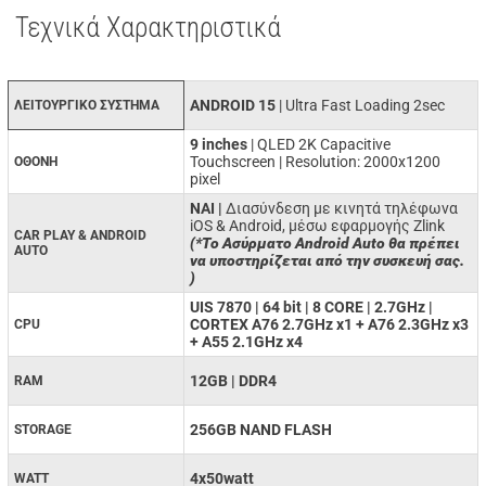
Τεχνικά Χαρακτηριστικά
ANDROID 15
| Ultra Fast Loading 2sec
ΛΕΙΤΟΥΡΓΙΚΟ ΣΥΣΤΗΜΑ
9 inches
| QLED 2K Capacitive
Touchscreen | Resolution: 2000x1200
ΟΘΟΝΗ
pixel
ΝΑΙ |
Διασύνδεση με κινητά τηλέφωνα
iOS & Android, μέσω εφαρμογής Zlink
CAR PLAY & ANDROID
(*Το Ασύρματο Android Auto θα πρέπει
AUTO
να υποστηρίζεται από την συσκευή σας.
)
UIS 7870 |
64 bit | 8 CORE | 2.7GHz |
CORTEX A76 2.7GHz x1 + A76 2.3GHz x3
CPU
+ A55 2.1GHz x4
12GB | DDR4
RAM
256GB NAND FLASH
STORAGE
4x50watt
WATT