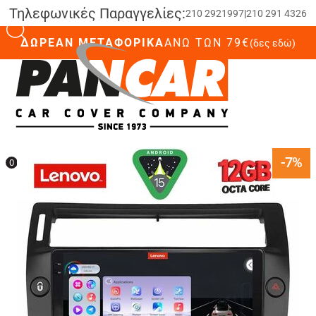
Τηλεφωνικές Παραγγελίες:
210 2921997
|
210 291 4326
ΔΩΡΕΑΝ ΜΕΤΑΦΟΡΙΚΑ
ΆΝΩ ΤΩΝ 79€
(δες εδώ)
0
-7%
0