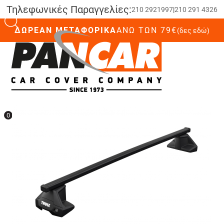
Τηλεφωνικές Παραγγελίες:
210 2921997
|
210 291 4326
ΔΩΡΕΑΝ ΜΕΤΑΦΟΡΙΚΑ
ΆΝΩ ΤΩΝ 79€
(δες εδώ)
0
0