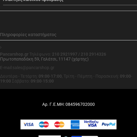
Πληροφορίες καταστήματος
Pancarshop.gr
Τηλέφωνο:
210 2921997 / 210 2914326
Πρωτοπαπαδάκη 59, Γαλάτσι, 11147 (χάρτης)
E-mail:sales@pancarshop.gr
Δευτέρα - Τετάρτη:
09:00
-
17:00
,
Τρίτη - Πέμπτη - Παρασκευή:
09:00
-
19:00
Σάββατο:
09:00
-
15:00
Αρ. Γ.Ε.ΜΗ: 084596702000