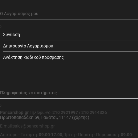
Ο Λογαριασμός μου
Σύνδεση
Δημιουργία Λογαριασμού
Ανάκτηση κωδικού πρόσβασης
Πληροφορίες καταστήματος
Pancarshop.gr
Τηλέφωνο:
210 2921997 / 210 2914326
Πρωτοπαπαδάκη 59, Γαλάτσι, 11147 (χάρτης)
E-mail:sales@pancarshop.gr
Δευτέρα - Τετάρτη:
09:00
-
17:00
,
Τρίτη - Πέμπτη - Παρασκευή:
09:00
-