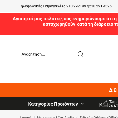
Τηλεφωνικές Παραγγελίες:
210 2921997
|
210 291 4326
Αγαπητοί μας πελάτες, σας ενημερώνουμε ότι η 
καταχωρηθούν κατά τη διάρκεια τ
ΔΩ
Πληρ
Κατηγορίες Προιόντων
24 Α
Αρχική
/
Multimedia | Car Audio
/
Ειδικές Oθόνες (OEM)