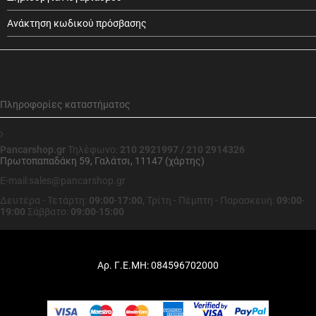
Ανάκτηση κωδικού πρόσβασης
Πληροφορίες καταστήματος
Pancarshop.gr
Τηλέφωνο:
210 2921997 / 210 2914326
Πρωτοπαπαδάκη 59, Γαλάτσι, 11147 (χάρτης)
E-mail:sales@pancarshop.gr
Δευτέρα - Τετάρτη:
09:00
-
17:00
,
Τρίτη - Πέμπτη - Παρασκευή:
09:00
-
19:00
Σάββατο:
09:00
-
15:00
Αρ. Γ.Ε.ΜΗ: 084596702000