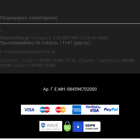
Πληροφορίες καταστήματος
Pancarshop.gr
Τηλέφωνο:
210 2921997 / 210 2914326
Πρωτοπαπαδάκη 59, Γαλάτσι, 11147 (χάρτης)
E-mail:sales@pancarshop.gr
Δευτέρα - Τετάρτη:
09:00
-
17:00
,
Τρίτη - Πέμπτη - Παρασκευή:
09:00
-
19:00
Σάββατο:
09:00
-
15:00
Αρ. Γ.Ε.ΜΗ: 084596702000