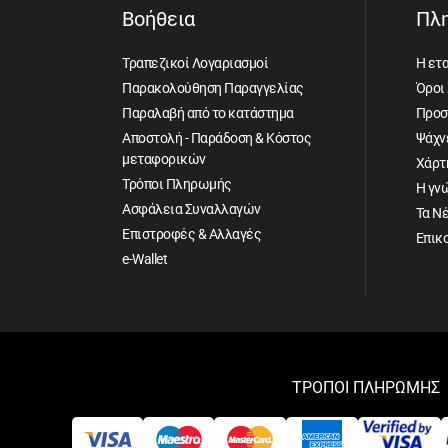
Βοήθεια
Πλ
Τραπεζικοί Λογαριασμοί
Η ετα
Παρακολούθηση Παραγγελίας
Όροι
Παραλαβή από το κατάστημα
Προσ
Αποστολή - Παράδοση & Κόστος
Ψάχνε
μεταφορικών
Χάρτ
Τρόποι Πληρωμής
Η γν
Ασφάλεια Συναλλαγών
Τα Ν
Επιστροφές & Αλλαγές
Επικ
e-Wallet
ΤΡΟΠΟΙ ΠΛΗΡΩΜΗΣ