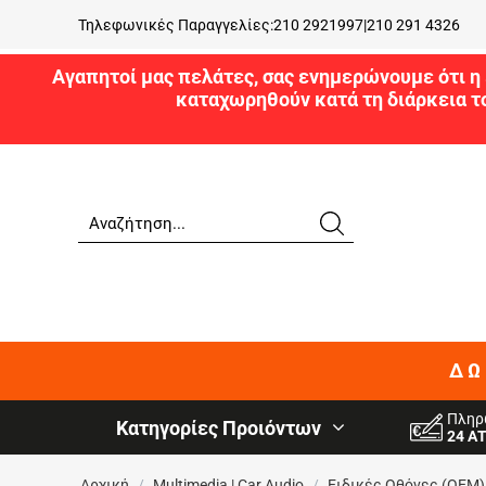
Τηλεφωνικές Παραγγελίες:
210 2921997
|
210 291 4326
Αγαπητοί μας πελάτες, σας ενημερώνουμε ότι η 
καταχωρηθούν κατά τη διάρκεια τ
ΔΩ
Πληρ
Κατηγορίες Προιόντων
24 Α
Αρχική
/
Multimedia | Car Audio
/
Ειδικές Oθόνες (OEM)