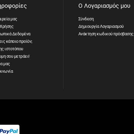
ηροφορίες
Ο Λογαριασμός μου
ιρεία μας
Σύνδεση
 Χρήσης
Δημιουργία Λογαριασμού
ωπικά Δεδομένα
Ανάκτηση κωδικού πρόσβασης
ις κάποιο προϊόν;
ης ιστοτόπου
ώμη σου μετράει!
έα μας
οινωνία