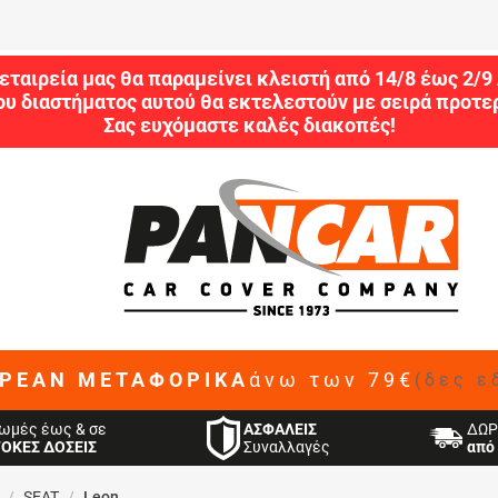
εταιρεία μας θα παραμείνει κλειστή από 14/8 έως 2/
ου διαστήματος αυτού θα εκτελεστούν με σειρά προτερ
Σας ευχόμαστε καλές διακοπές!
ΡΕΑΝ ΜΕΤΑΦΟΡΙΚΑ
άνω των 79€
(δες ε
ΑΣΦΑΛΕΙΣ
ωμές έως & σε
ΔΩΡ
Συναλλαγές
ΤΟΚΕΣ ΔΟΣΕΙΣ
από 
/
SEAT
/
Leon